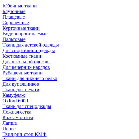
Юбочные ткани
Блузочные
Плащевые
Сорочечные
Курточные ткани
Водонепроницаемые
Пальтовые
Ткань для детской одежды
Для спортивной одежды
Костюмные ткани
Для школьной одежды
Для вечерних нарядов
Рубашечные ткани
Ткани для нижнего белья
Для купальников
Ткань для печати
Камуфляж
Oxford 600d
Ткань для спецодежды
Ложная сетка
Кожзам оптом
Лапша
Пенье
Твил рип-стоп КМФ