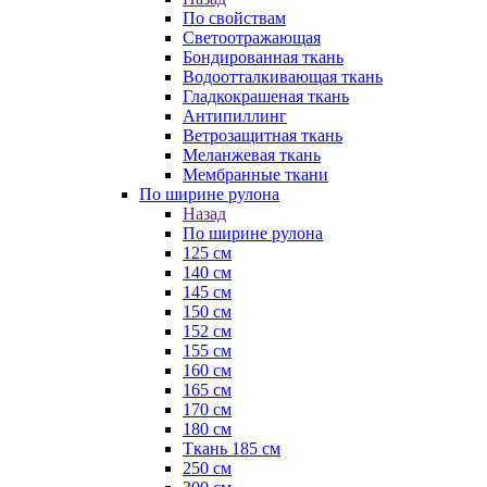
По свойствам
Светоотражающая
Бондированная ткань
Водоотталкивающая ткань
Гладкокрашеная ткань
Антипиллинг
Ветрозащитная ткань
Меланжевая ткань
Мембранные ткани
По ширине рулона
Назад
По ширине рулона
125 см
140 см
145 см
150 см
152 см
155 см
160 см
165 см
170 см
180 см
Ткань 185 см
250 см