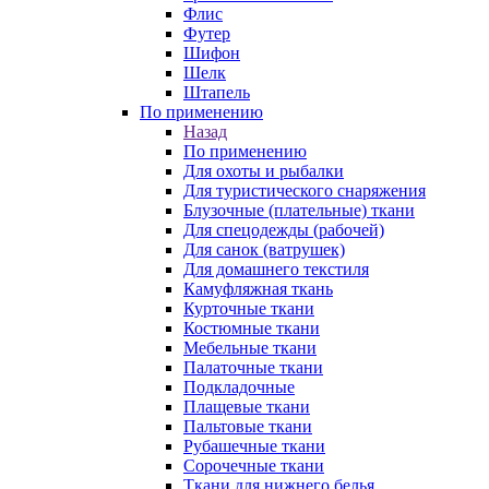
Флис
Футер
Шифон
Шелк
Штапель
По применению
Назад
По применению
Для охоты и рыбалки
Для туристического снаряжения
Блузочные (плательные) ткани
Для спецодежды (рабочей)
Для санок (ватрушек)
Для домашнего текстиля
Камуфляжная ткань
Курточные ткани
Костюмные ткани
Мебельные ткани
Палаточные ткани
Подкладочные
Плащевые ткани
Пальтовые ткани
Рубашечные ткани
Сорочечные ткани
Ткани для нижнего белья