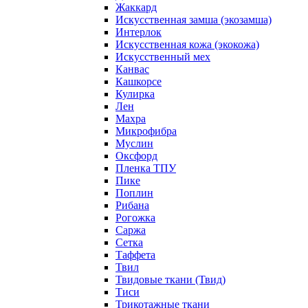
Жаккард
Искусственная замша (экозамша)
Интерлок
Искусственная кожа (экокожа)
Искусственный мех
Канвас
Кашкорсе
Кулирка
Лен
Махра
Микрофибра
Муслин
Оксфорд
Пленка ТПУ
Пике
Поплин
Рибана
Рогожка
Саржа
Сетка
Таффета
Твил
Твидовые ткани (Твид)
Тиси
Трикотажные ткани