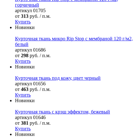
горчичный
артикул
01705
от
313
руб. / п.м.
Купить
Новинки
Курточная ткань микро Rip Stop с мембраной 120 г/м2,
белый
артикул
01686
от
298
руб. / п.м.
Купить
Новинки
Курточная ткань под кожу, цвет черный
артикул
01656
от
463
руб. / п.м.
Купить
Новинки
Курточная ткань с крэш эффектом, бежевый
артикул
01646
от
381
руб. / п.м.
Купить
Новинки