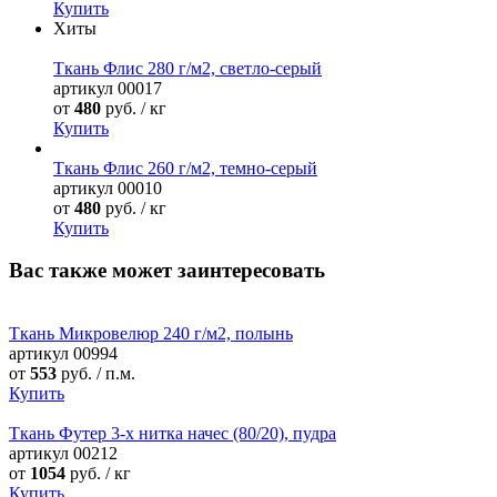
Купить
Хиты
Ткань Флис 280 г/м2, светло-серый
артикул
00017
от
480
руб. / кг
Купить
Ткань Флис 260 г/м2, темно-серый
артикул
00010
от
480
руб. / кг
Купить
Вас также может заинтересовать
Ткань Микровелюр 240 г/м2, полынь
артикул
00994
от
553
руб. / п.м.
Купить
Ткань Футер 3-х нитка начес (80/20), пудра
артикул
00212
от
1054
руб. / кг
Купить