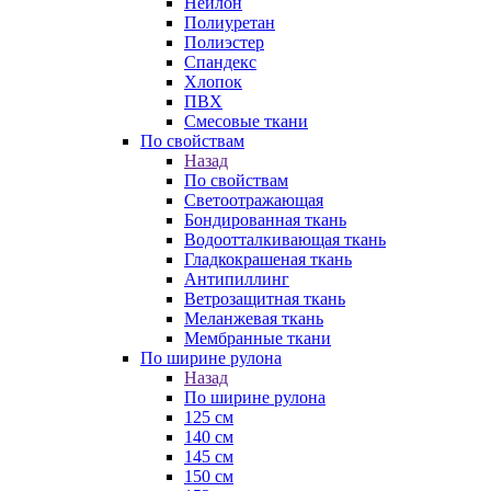
Нейлон
Полиуретан
Полиэстер
Спандекс
Хлопок
ПВХ
Смесовые ткани
По свойствам
Назад
По свойствам
Светоотражающая
Бондированная ткань
Водоотталкивающая ткань
Гладкокрашеная ткань
Антипиллинг
Ветрозащитная ткань
Меланжевая ткань
Мембранные ткани
По ширине рулона
Назад
По ширине рулона
125 см
140 см
145 см
150 см