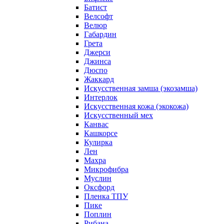
Батист
Велсофт
Велюр
Габардин
Грета
Джерси
Джинса
Дюспо
Жаккард
Искусственная замша (экозамша)
Интерлок
Искусственная кожа (экокожа)
Искусственный мех
Канвас
Кашкорсе
Кулирка
Лен
Махра
Микрофибра
Муслин
Оксфорд
Пленка ТПУ
Пике
Поплин
Рибана