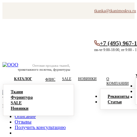
tkanka@tkanimoskva.ru
+7 (495) 967-
пн-чт 9:00-18:00, пт 9:00 - 
Оптовая продажа тканей,
трикотажного полотна, фурнитуры
КАТАЛОГ
SALE
НОВИНКИ
О
ФЛИС
КОМПАНИИ
Ткани
Реквизиты
Фурнитура
Ткань Флис 220 г/м2, хаки
Статьи
SALE
В корзину
Новинки
Описание
Отзывы
Получить консультацию