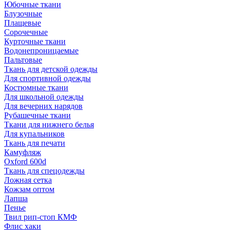
Юбочные ткани
Блузочные
Плащевые
Сорочечные
Курточные ткани
Водонепроницаемые
Пальтовые
Ткань для детской одежды
Для спортивной одежды
Костюмные ткани
Для школьной одежды
Для вечерних нарядов
Рубашечные ткани
Ткани для нижнего белья
Для купальников
Ткань для печати
Камуфляж
Oxford 600d
Ткань для спецодежды
Ложная сетка
Кожзам оптом
Лапша
Пенье
Твил рип-стоп КМФ
Флис хаки