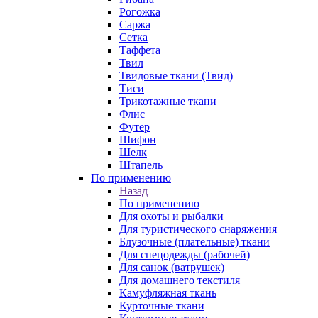
Рогожка
Саржа
Сетка
Таффета
Твил
Твидовые ткани (Твид)
Тиси
Трикотажные ткани
Флис
Футер
Шифон
Шелк
Штапель
По применению
Назад
По применению
Для охоты и рыбалки
Для туристического снаряжения
Блузочные (плательные) ткани
Для спецодежды (рабочей)
Для санок (ватрушек)
Для домашнего текстиля
Камуфляжная ткань
Курточные ткани