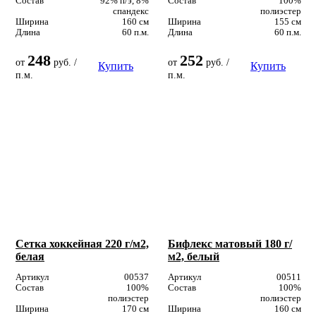
Состав
92% п/э, 8%
Состав
100%
спандекс
полиэстер
Ширина
160 см
Ширина
155 см
Длина
60 п.м.
Длина
60 п.м.
248
252
от
руб. /
от
руб. /
Купить
Купить
п.м.
п.м.
Сетка хоккейная 220 г/м2,
Бифлекс матовый 180 г/
белая
м2, белый
Артикул
00537
Артикул
00511
Состав
100%
Состав
100%
полиэстер
полиэстер
Ширина
170 см
Ширина
160 см