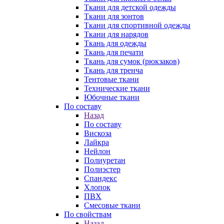
Ткани для детской одежды
Ткани для зонтов
Ткани для спортивной одежды
Ткани для нарядов
Ткань для одежды
Ткань для печати
Ткань для сумок (рюкзаков)
Ткань для тренча
Тентовые ткани
Технические ткани
Юбочные ткани
По составу
Назад
По составу
Вискоза
Лайкра
Нейлон
Полиуретан
Полиэстер
Спандекс
Хлопок
ПВХ
Смесовые ткани
По свойствам
Назад