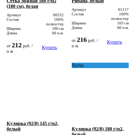
Сетка ложная 160 г/м2
Рибана, белый
(180 см), белая
Артикул
01117
Состав
100%
Артикул
00532
полиэстер
Состав
100%
Ширина
103 см
полиэстер
Длина
60 п.м.
Ширина
180 см
Длина
60 п.м.
216
от
руб. /
Купить
212
от
руб. /
п.м.
Купить
п.м.
Хиты
Кулирка (92/8) 145 г/м2,
белый
Кулирка (92/8) 180 г/м2,
белый