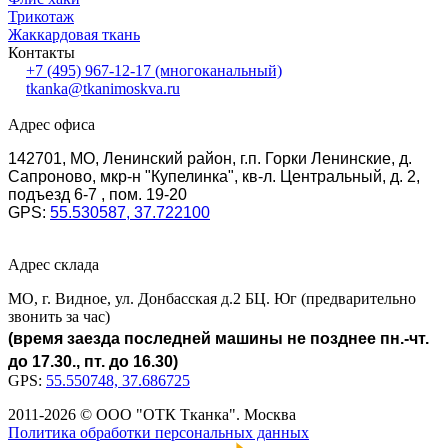
Трикотаж
Жаккардовая ткань
Контакты
+7 (495) 967-12-17
(многоканальный)
tkanka@tkanimoskva.ru
Адрес офиса
142701, МО, Ленинский район, г.п. Горки Ленинские, д.
Сапроново, мкр-н "Купелинка", кв-л. Центральный, д. 2,
подъезд 6-7 , пом. 19-20
GPS:
55.530587, 37.722100
Адрес склада
МО, г. Видное, ул. Донбасская д.2 БЦ. Юг (предварительно
звонить за час)
(время заезда последней машины не позднее пн.-чт.
до 17.30., пт. до 16.30)
GPS:
55.550748, 37.686725
2011-2026 © ООО "ОТК Тканка". Москва
Политика обработки персональных данных