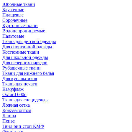
Юбочные ткани
Блузочные
Плащевые
Сорочечные
Курточные ткани
Водонепроницаемые
Пальтовые
Ткань для детской одежды
Для спортивной одежды
Костюмные ткани
Для школьной одежды
Для вечерних нарядов
Рубашечные ткани
Ткани для нижнего белья
Для купальников
Ткань для печати
Камуфляж
Oxford 600d
Ткань для спецодежды
Ложная сетка
Кожзам оптом
Лапша
Пенье
Твил рип-стоп КМФ
Флис хаки