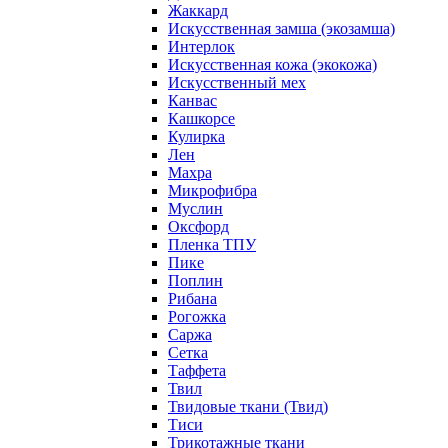
Жаккард
Искусственная замша (экозамша)
Интерлок
Искусственная кожа (экокожа)
Искусственный мех
Канвас
Кашкорсе
Кулирка
Лен
Махра
Микрофибра
Муслин
Оксфорд
Пленка ТПУ
Пике
Поплин
Рибана
Рогожка
Саржа
Сетка
Таффета
Твил
Твидовые ткани (Твид)
Тиси
Трикотажные ткани