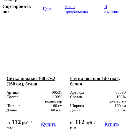
Сортировать
Наши
В
Цене
по:
предложения
наличии
Сетка ложная 160 г/м2
Сетка ложная 140 г/м2,
(160 см), белая
белая
Артикул
00531
Артикул
00530
Состав
100%
Состав
100%
полиэстер
полиэстер
Ширина
160 см
Ширина
160 см
Длина
60 п.м.
Длина
60 п.м.
112
112
от
руб. /
от
руб. /
Купить
Купить
п.м.
п.м.