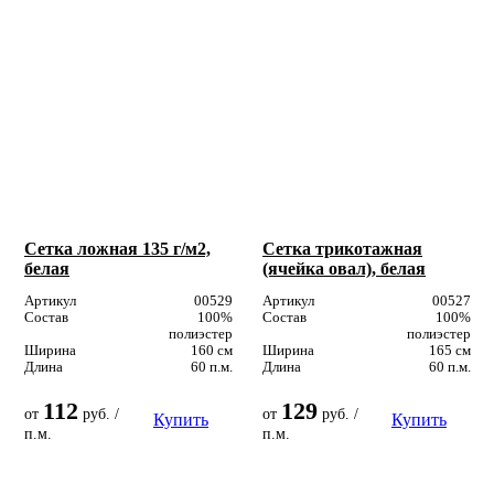
Сетка ложная 135 г/м2,
Сетка трикотажная
белая
(ячейка овал), белая
Артикул
00529
Артикул
00527
Состав
100%
Состав
100%
полиэстер
полиэстер
Ширина
160 см
Ширина
165 см
Длина
60 п.м.
Длина
60 п.м.
112
129
от
руб. /
от
руб. /
Купить
Купить
п.м.
п.м.