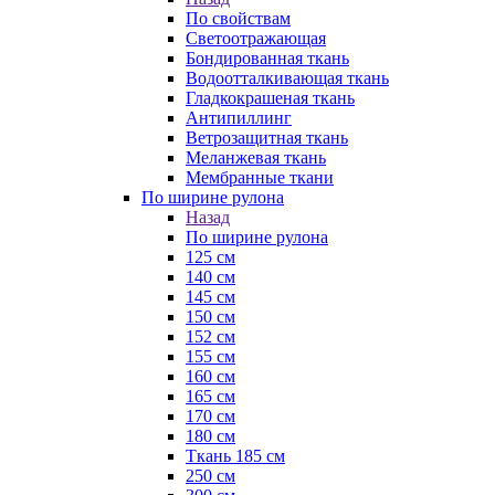
По свойствам
Светоотражающая
Бондированная ткань
Водоотталкивающая ткань
Гладкокрашеная ткань
Антипиллинг
Ветрозащитная ткань
Меланжевая ткань
Мембранные ткани
По ширине рулона
Назад
По ширине рулона
125 см
140 см
145 см
150 см
152 см
155 см
160 см
165 см
170 см
180 см
Ткань 185 см
250 см