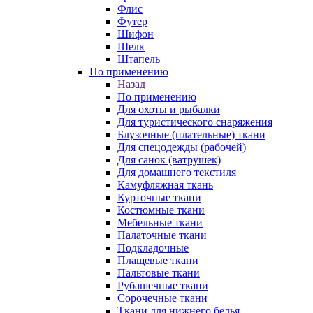
Флис
Футер
Шифон
Шелк
Штапель
По применению
Назад
По применению
Для охоты и рыбалки
Для туристического снаряжения
Блузочные (плательные) ткани
Для спецодежды (рабочей)
Для санок (ватрушек)
Для домашнего текстиля
Камуфляжная ткань
Курточные ткани
Костюмные ткани
Мебельные ткани
Палаточные ткани
Подкладочные
Плащевые ткани
Пальтовые ткани
Рубашечные ткани
Сорочечные ткани
Ткани для нижнего белья