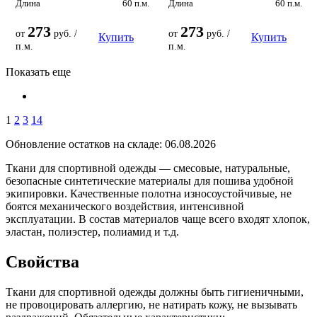
Длина
60 п.м.
Длина
60 п.м.
273
273
от
руб. /
от
руб. /
Купить
Купить
п.м.
п.м.
Показать еще
1
2
3
14
Обновление остатков на складе: 06.08.2026
Ткани для спортивной одежды — смесовые, натуральные,
безопасные синтетические материалы для пошива удобной
экипировки. Качественные полотна износоустойчивые, не
боятся механического воздействия, интенсивной
эксплуатации. В состав материалов чаще всего входят хлопок,
эластан, полиэстер, полиамид и т.д.
Свойства
Ткани для спортивной одежды должны быть гигиеничными,
не провоцировать аллергию, не натирать кожу, не вызывать