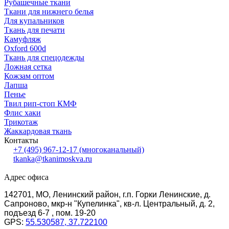
Рубашечные ткани
Ткани для нижнего белья
Для купальников
Ткань для печати
Камуфляж
Oxford 600d
Ткань для спецодежды
Ложная сетка
Кожзам оптом
Лапша
Пенье
Твил рип-стоп КМФ
Флис хаки
Трикотаж
Жаккардовая ткань
Контакты
+7 (495) 967-12-17
(многоканальный)
tkanka@tkanimoskva.ru
Адрес офиса
142701, МО, Ленинский район, г.п. Горки Ленинские, д.
Сапроново, мкр-н "Купелинка", кв-л. Центральный, д. 2,
подъезд 6-7 , пом. 19-20
GPS:
55.530587, 37.722100