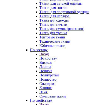
Ткани для детской одежды
Ткани для зонтов
Ткани для спортивной одежды
Ткани для нарядов
Ткань для одежды
Ткань для печати
Ткань для сумок (рюкзаков)
Ткань для тренча
Тентовые ткани
Технические ткани
Юбочные ткани
По составу
Назад
По составу
Вискоза
Лайкра
Нейлон
Полиуретан
Полиэстер
Спандекс
Хлопок
ПВХ
Смесовые ткани
По свойствам
Назад