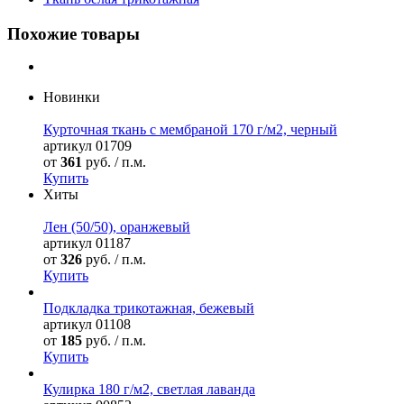
Похожие товары
Новинки
Курточная ткань с мембраной 170 г/м2, черный
артикул
01709
от
361
руб. / п.м.
Купить
Хиты
Лен (50/50), оранжевый
артикул
01187
от
326
руб. / п.м.
Купить
Подкладка трикотажная, бежевый
артикул
01108
от
185
руб. / п.м.
Купить
Кулирка 180 г/м2, светлая лаванда