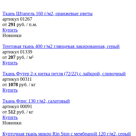
Ткань Штапель 160 г/м2, оранжевые цветы
артикул
01267
от
291
руб. / п.м.
Купить
Новинки
Тентовая ткань 400 г/м2 глянцевая лакированная, серый
артикул
01339
от
207
руб. / м²
Купить
Ткань Футер 2-х нитка петля (72/22) с лайкрой, сливочный
артикул
00311
от
1078
руб. / кг
Купить
Ткань Флис 130 г/м2, салатовый
артикул
00091
от
512
руб. / кг
Купить
Новинки
Курточная ткань микро Rip Stop с мембраной 120 г/м2, серый