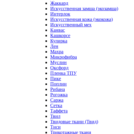
Жаккард
Искусственная замша (экозамша)
Интерлок
Искусственная кожа (экокожа)
Искусственный мех
Канвас
Кашкорсе
Кулирка
Лен
Махра
Микрофибра
Муслин
Оксфорд
Пленка ТПУ
Пике
Поплин
Рибана
Рогожка
Саржа
Сетка
Таффета
Твил
Твидовые ткани (Твид)
Тиси
Трикотажные ткани