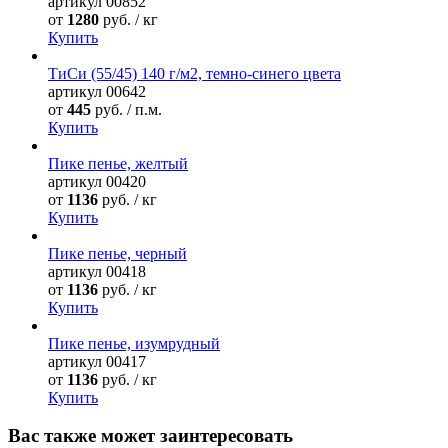
артикул
00852
от
1280
руб. / кг
Купить
ТиСи (55/45) 140 г/м2, темно-синего цвета
артикул
00642
от
445
руб. / п.м.
Купить
Пике пенье, желтый
артикул
00420
от
1136
руб. / кг
Купить
Пике пенье, черный
артикул
00418
от
1136
руб. / кг
Купить
Пике пенье, изумрудный
артикул
00417
от
1136
руб. / кг
Купить
Вас также может заинтересовать