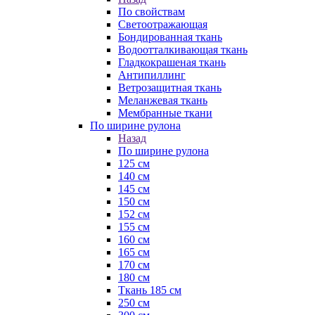
По свойствам
Светоотражающая
Бондированная ткань
Водоотталкивающая ткань
Гладкокрашеная ткань
Антипиллинг
Ветрозащитная ткань
Меланжевая ткань
Мембранные ткани
По ширине рулона
Назад
По ширине рулона
125 см
140 см
145 см
150 см
152 см
155 см
160 см
165 см
170 см
180 см
Ткань 185 см
250 см