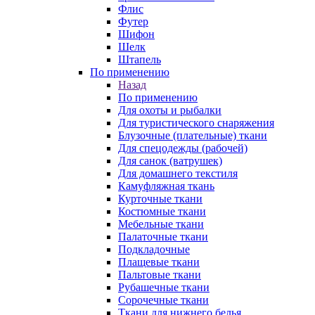
Флис
Футер
Шифон
Шелк
Штапель
По применению
Назад
По применению
Для охоты и рыбалки
Для туристического снаряжения
Блузочные (плательные) ткани
Для спецодежды (рабочей)
Для санок (ватрушек)
Для домашнего текстиля
Камуфляжная ткань
Курточные ткани
Костюмные ткани
Мебельные ткани
Палаточные ткани
Подкладочные
Плащевые ткани
Пальтовые ткани
Рубашечные ткани
Сорочечные ткани
Ткани для нижнего белья