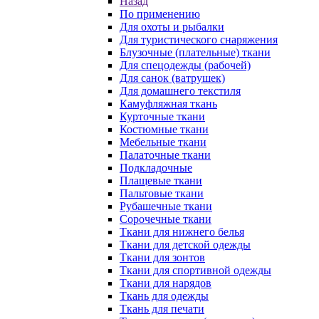
Назад
По применению
Для охоты и рыбалки
Для туристического снаряжения
Блузочные (плательные) ткани
Для спецодежды (рабочей)
Для санок (ватрушек)
Для домашнего текстиля
Камуфляжная ткань
Курточные ткани
Костюмные ткани
Мебельные ткани
Палаточные ткани
Подкладочные
Плащевые ткани
Пальтовые ткани
Рубашечные ткани
Сорочечные ткани
Ткани для нижнего белья
Ткани для детской одежды
Ткани для зонтов
Ткани для спортивной одежды
Ткани для нарядов
Ткань для одежды
Ткань для печати