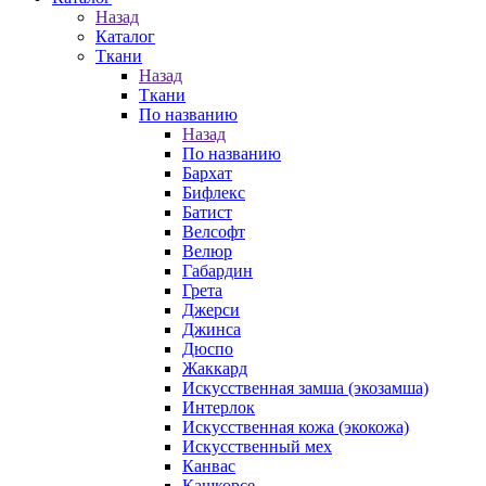
Назад
Каталог
Ткани
Назад
Ткани
По названию
Назад
По названию
Бархат
Бифлекс
Батист
Велсофт
Велюр
Габардин
Грета
Джерси
Джинса
Дюспо
Жаккард
Искусственная замша (экозамша)
Интерлок
Искусственная кожа (экокожа)
Искусственный мех
Канвас
Кашкорсе