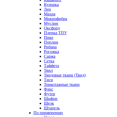
Кулирка
Лен
Махра
Микрофибра
Муслин
Оксфорд
Пленка ТПУ
Пике
Поплин
Рибана
Рогожка
Саржа
Сетка
Таффета
Твил
Твидовые ткани (Твид)
Тиси
Трикотажные ткани
Флис
Футер
Шифон
Шелк
Штапель
По применению