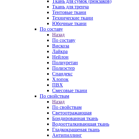
Ткань для сумок (рюкзаков)
Ткань для тренча
Тентовые ткани
Технические ткани
Юбочные ткани
По составу
Назад
По составу
Вискоза
Лайкра
Нейлон
Полиуретан
Полиэстер
Спандекс
Хлопок
ПВХ
Смесовые ткани
По свойствам
Назад
По свойствам
Светоотражающая
Бондированная ткань
Водоотталкивающая ткань
Гладкокрашеная ткань
Антипиллинг