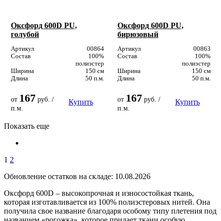
Оксфорд 600D PU,
Оксфорд 600D PU,
голубой
бирюзовый
Артикул
00864
Артикул
00863
Состав
100%
Состав
100%
полиэстер
полиэстер
Ширина
150 см
Ширина
150 см
Длина
50 п.м.
Длина
50 п.м.
167
167
от
руб. /
от
руб. /
Купить
Купить
п.м.
п.м.
Показать еще
1
2
Обновление остатков на складе: 10.08.2026
Оксфорд 600D – высокопрочная и износостойкая ткань,
которая изготавливается из 100% полиэстеровых нитей. Она
получила свое название благодаря особому типу плетения под
названием «рогожка», которое придает ткани особую