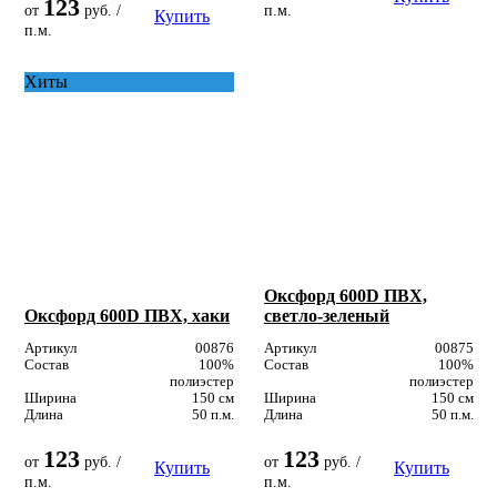
123
от
руб. /
п.м.
Купить
п.м.
Хиты
Оксфорд 600D ПВХ,
Оксфорд 600D ПВХ, хаки
светло-зеленый
Артикул
00876
Артикул
00875
Состав
100%
Состав
100%
полиэстер
полиэстер
Ширина
150 см
Ширина
150 см
Длина
50 п.м.
Длина
50 п.м.
123
123
от
руб. /
от
руб. /
Купить
Купить
п.м.
п.м.