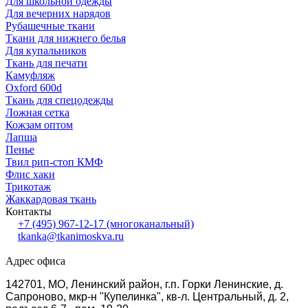
Для школьной одежды
Для вечерних нарядов
Рубашечные ткани
Ткани для нижнего белья
Для купальников
Ткань для печати
Камуфляж
Oxford 600d
Ткань для спецодежды
Ложная сетка
Кожзам оптом
Лапша
Пенье
Твил рип-стоп КМФ
Флис хаки
Трикотаж
Жаккардовая ткань
Контакты
+7 (495) 967-12-17
(многоканальный)
tkanka@tkanimoskva.ru
Адрес офиса
142701, МО, Ленинский район, г.п. Горки Ленинские, д.
Сапроново, мкр-н "Купелинка", кв-л. Центральный, д. 2,