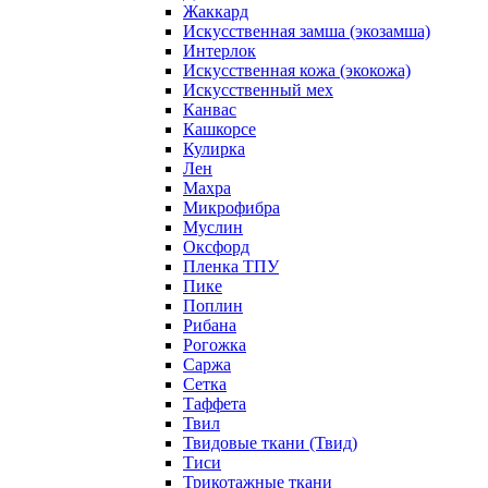
Жаккард
Искусственная замша (экозамша)
Интерлок
Искусственная кожа (экокожа)
Искусственный мех
Канвас
Кашкорсе
Кулирка
Лен
Махра
Микрофибра
Муслин
Оксфорд
Пленка ТПУ
Пике
Поплин
Рибана
Рогожка
Саржа
Сетка
Таффета
Твил
Твидовые ткани (Твид)
Тиси
Трикотажные ткани