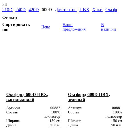
24
210D
240D
420D
600D
Для тентов
ПВХ
Хаки
Оксфорд К
Фильтр
Сортировать
Наши
В
Цене
по:
предложения
наличии
Оксфорд 600D ПВХ,
Оксфорд 600D ПВХ,
васильковый
зеленый
Артикул
00882
Артикул
00881
Состав
100%
Состав
100%
полиэстер
полиэстер
Ширина
150 см
Ширина
150 см
Длина
50 п.м.
Длина
50 п.м.