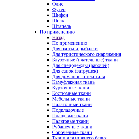
Флис
Футер
Шифон
Шелк
Штапель
По применению
Назад
По применению
Для охоты и рыбалки
Для туристического снаряжения
Блузочные (плательные) ткани
Для спецодежды (рабочей)
Для санок (ватрушек)
Для домашнего текстиля
Камуфляжная ткань
Курточные ткани
Костюмные ткани
Мебельные ткани
Палаточные ткани
Подкладочные
Плащевые ткани
Пальтовые ткани
Рубашечные ткани
Сорочечные ткани
Ткани для нижнего белья