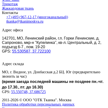
Трикотаж
Жаккардовая ткань
Контакты
+7 (495) 967-12-17
(многоканальный)
tkanka@tkanimoskva.ru
Адрес офиса
142701, МО, Ленинский район, г.п. Горки Ленинские, д.
Сапроново, мкр-н "Купелинка", кв-л. Центральный, д. 2,
подъезд 6-7 , пом. 19-20
GPS:
55.530587, 37.722100
Адрес склада
МО, г. Видное, ул. Донбасская д.2 БЦ. Юг (предварительно
звонить за час)
(время заезда последней машины не позднее пн.-чт.
до 17.30., пт. до 16.30)
GPS:
55.550748, 37.686725
2011-2026 © ООО "ОТК Тканка". Москва
Политика обработки персональных данных