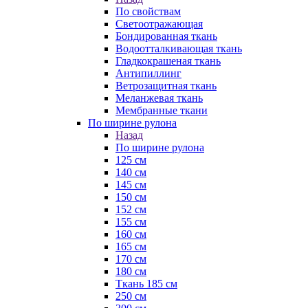
По свойствам
Светоотражающая
Бондированная ткань
Водоотталкивающая ткань
Гладкокрашеная ткань
Антипиллинг
Ветрозащитная ткань
Меланжевая ткань
Мембранные ткани
По ширине рулона
Назад
По ширине рулона
125 см
140 см
145 см
150 см
152 см
155 см
160 см
165 см
170 см
180 см
Ткань 185 см
250 см