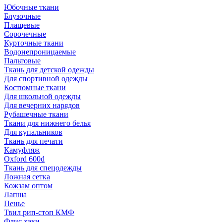
Юбочные ткани
Блузочные
Плащевые
Сорочечные
Курточные ткани
Водонепроницаемые
Пальтовые
Ткань для детской одежды
Для спортивной одежды
Костюмные ткани
Для школьной одежды
Для вечерних нарядов
Рубашечные ткани
Ткани для нижнего белья
Для купальников
Ткань для печати
Камуфляж
Oxford 600d
Ткань для спецодежды
Ложная сетка
Кожзам оптом
Лапша
Пенье
Твил рип-стоп КМФ
Флис хаки