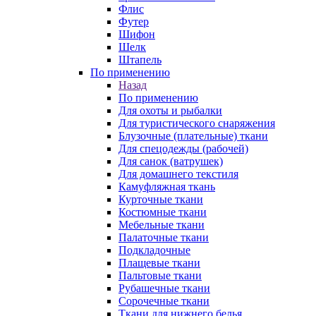
Флис
Футер
Шифон
Шелк
Штапель
По применению
Назад
По применению
Для охоты и рыбалки
Для туристического снаряжения
Блузочные (плательные) ткани
Для спецодежды (рабочей)
Для санок (ватрушек)
Для домашнего текстиля
Камуфляжная ткань
Курточные ткани
Костюмные ткани
Мебельные ткани
Палаточные ткани
Подкладочные
Плащевые ткани
Пальтовые ткани
Рубашечные ткани
Сорочечные ткани
Ткани для нижнего белья