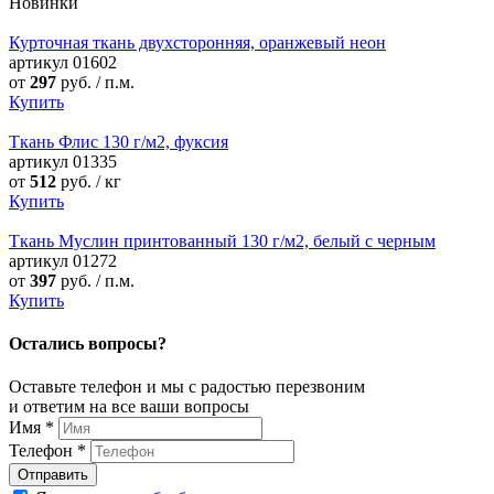
Новинки
Курточная ткань двухсторонняя, оранжевый неон
артикул
01602
от
297
руб. / п.м.
Купить
Ткань Флис 130 г/м2, фуксия
артикул
01335
от
512
руб. / кг
Купить
Ткань Муслин принтованный 130 г/м2, белый с черным
артикул
01272
от
397
руб. / п.м.
Купить
Остались вопросы?
Оставьте телефон и мы с радостью перезвоним
и ответим на все ваши вопросы
Имя
*
Телефон
*