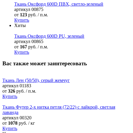
Ткань Оксфорд 600D ПВХ, светло-зеленый
артикул
00875
от
123
руб. / п.м.
Купить
Хиты
Ткань Оксфорд 600D PU, зеленый
артикул
00865
от
167
руб. / п.м.
Купить
Вас также может заинтересовать
Ткань Лен (50/50), серый жемчуг
артикул
01183
от
326
руб. / п.м.
Купить
Ткань Футер 2-х нитка петля (72/22) с лайкрой, светлая
лаванда
артикул
00320
от
1078
руб. / кг
Купить