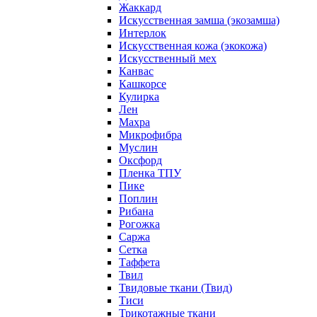
Жаккард
Искусственная замша (экозамша)
Интерлок
Искусственная кожа (экокожа)
Искусственный мех
Канвас
Кашкорсе
Кулирка
Лен
Махра
Микрофибра
Муслин
Оксфорд
Пленка ТПУ
Пике
Поплин
Рибана
Рогожка
Саржа
Сетка
Таффета
Твил
Твидовые ткани (Твид)
Тиси
Трикотажные ткани