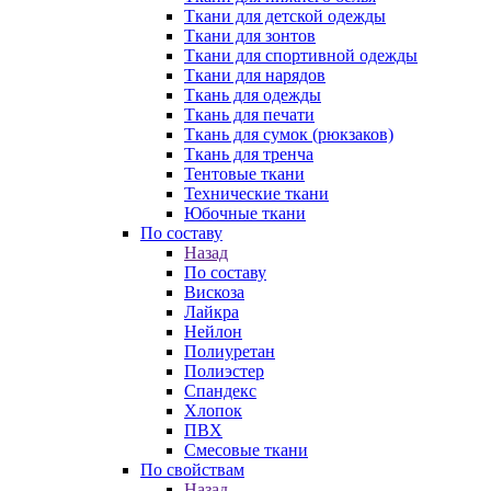
Ткани для детской одежды
Ткани для зонтов
Ткани для спортивной одежды
Ткани для нарядов
Ткань для одежды
Ткань для печати
Ткань для сумок (рюкзаков)
Ткань для тренча
Тентовые ткани
Технические ткани
Юбочные ткани
По составу
Назад
По составу
Вискоза
Лайкра
Нейлон
Полиуретан
Полиэстер
Спандекс
Хлопок
ПВХ
Смесовые ткани
По свойствам
Назад