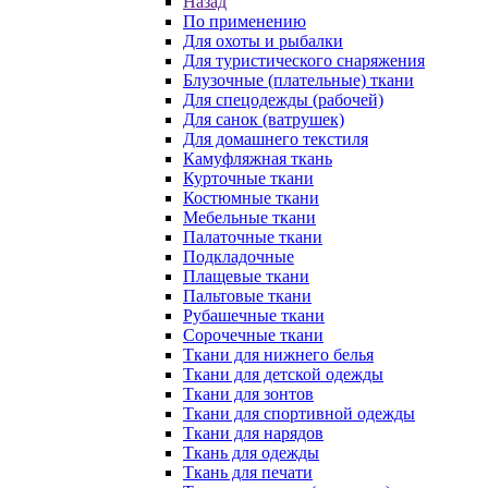
Назад
По применению
Для охоты и рыбалки
Для туристического снаряжения
Блузочные (плательные) ткани
Для спецодежды (рабочей)
Для санок (ватрушек)
Для домашнего текстиля
Камуфляжная ткань
Курточные ткани
Костюмные ткани
Мебельные ткани
Палаточные ткани
Подкладочные
Плащевые ткани
Пальтовые ткани
Рубашечные ткани
Сорочечные ткани
Ткани для нижнего белья
Ткани для детской одежды
Ткани для зонтов
Ткани для спортивной одежды
Ткани для нарядов
Ткань для одежды
Ткань для печати