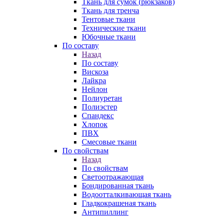
Ткань для сумок (рюкзаков)
Ткань для тренча
Тентовые ткани
Технические ткани
Юбочные ткани
По составу
Назад
По составу
Вискоза
Лайкра
Нейлон
Полиуретан
Полиэстер
Спандекс
Хлопок
ПВХ
Смесовые ткани
По свойствам
Назад
По свойствам
Светоотражающая
Бондированная ткань
Водоотталкивающая ткань
Гладкокрашеная ткань
Антипиллинг