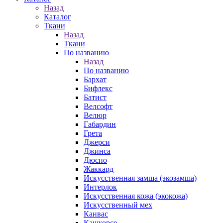
Назад
Каталог
Ткани
Назад
Ткани
По названию
Назад
По названию
Бархат
Бифлекс
Батист
Велсофт
Велюр
Габардин
Грета
Джерси
Джинса
Дюспо
Жаккард
Искусственная замша (экозамша)
Интерлок
Искусственная кожа (экокожа)
Искусственный мех
Канвас
Кашкорсе