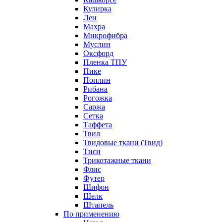
Кулирка
Лен
Махра
Микрофибра
Муслин
Оксфорд
Пленка ТПУ
Пике
Поплин
Рибана
Рогожка
Саржа
Сетка
Таффета
Твил
Твидовые ткани (Твид)
Тиси
Трикотажные ткани
Флис
Футер
Шифон
Шелк
Штапель
По применению