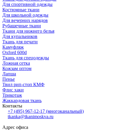
Для спортивной одежды
Костюмные ткани
Для школьной одежды
Для вечерних нарядов
Рубашечные ткани
Ткани для нижнего белья
Для купальников
Ткань для печати
Камуфляж
Oxford 600d
Ткань для спецодежды
Ложная сетка
Кожзам оптом
Лапша
Пенье
Твил рип-стоп КМФ
Флис хаки
Трикотаж
Жаккардовая ткань
Контакты
+7 (495) 967-12-17
(многоканальный)
tkanka@tkanimoskva.ru
Адрес офиса