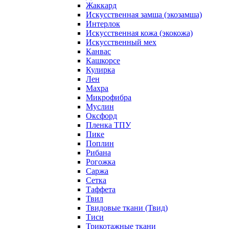
Жаккард
Искусственная замша (экозамша)
Интерлок
Искусственная кожа (экокожа)
Искусственный мех
Канвас
Кашкорсе
Кулирка
Лен
Махра
Микрофибра
Муслин
Оксфорд
Пленка ТПУ
Пике
Поплин
Рибана
Рогожка
Саржа
Сетка
Таффета
Твил
Твидовые ткани (Твид)
Тиси
Трикотажные ткани