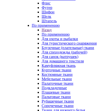
Флис
Футер
Шифон
Шелк
Штапель
По применению
Назад
По применению
Для охоты и рыбалки
Для туристического снаряжения
Блузочные (плательные) ткани
Для спецодежды (рабочей)
Для санок (ватрушек)
Для домашнего текстиля
Камуфляжная ткань
Курточные ткани
Костюмные ткани
Мебельные ткани
Палаточные ткани
Подкладочные
Плащевые ткани
Пальтовые ткани
Рубашечные ткани
Сорочечные ткани
Ткани для нижнего белья