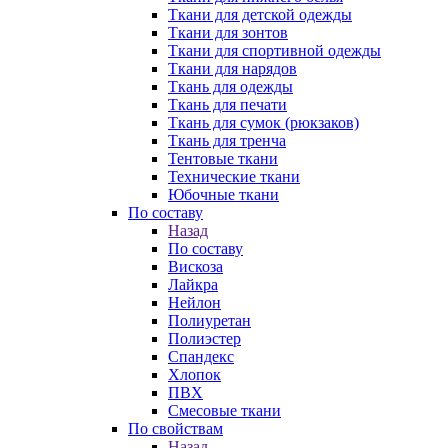
Ткани для детской одежды
Ткани для зонтов
Ткани для спортивной одежды
Ткани для нарядов
Ткань для одежды
Ткань для печати
Ткань для сумок (рюкзаков)
Ткань для тренча
Тентовые ткани
Технические ткани
Юбочные ткани
По составу
Назад
По составу
Вискоза
Лайкра
Нейлон
Полиуретан
Полиэстер
Спандекс
Хлопок
ПВХ
Смесовые ткани
По свойствам
Назад