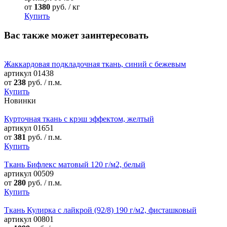
от
1380
руб. / кг
Купить
Вас также может заинтересовать
Жаккардовая подкладочная ткань, синий с бежевым
артикул
01438
от
238
руб. / п.м.
Купить
Новинки
Курточная ткань с крэш эффектом, желтый
артикул
01651
от
381
руб. / п.м.
Купить
Ткань Бифлекс матовый 120 г/м2, белый
артикул
00509
от
280
руб. / п.м.
Купить
Ткань Кулирка с лайкрой (92/8) 190 г/м2, фисташковый
артикул
00801