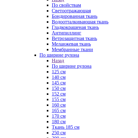
По свойствам
Светоотражающая
Бондированная ткань
Водоотталкивающая ткань
Гладкокрашеная ткань
Антипиллинг
Ветрозащитная ткань
Меланжевая ткань
Мембранные ткани
По ширине рулона
Назад
По ширине рулона
125 см
140 см
145 см
150 см
152 см
155 см
160 см
165 см
170 см
180 см
Ткань 185 см
250 см