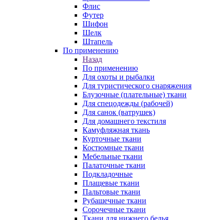
Флис
Футер
Шифон
Шелк
Штапель
По применению
Назад
По применению
Для охоты и рыбалки
Для туристического снаряжения
Блузочные (плательные) ткани
Для спецодежды (рабочей)
Для санок (ватрушек)
Для домашнего текстиля
Камуфляжная ткань
Курточные ткани
Костюмные ткани
Мебельные ткани
Палаточные ткани
Подкладочные
Плащевые ткани
Пальтовые ткани
Рубашечные ткани
Сорочечные ткани
Ткани для нижнего белья