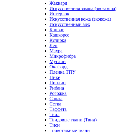
Жаккард
Искусственная замша (экозамша)
Интерлок
Искусственная кожа (экокожа)
Искусственный мех
Канвас
Кашкорсе
Кулирка
Лен
Махра
Микрофибра
Муслин
Оксфорд
Пленка ТПУ
Пике
Поплин
Рибана
Рогожка
Саржа
Сетка
Таффета
Твил
Твидовые ткани (Твид)
Тиси
Трикотажные ткани