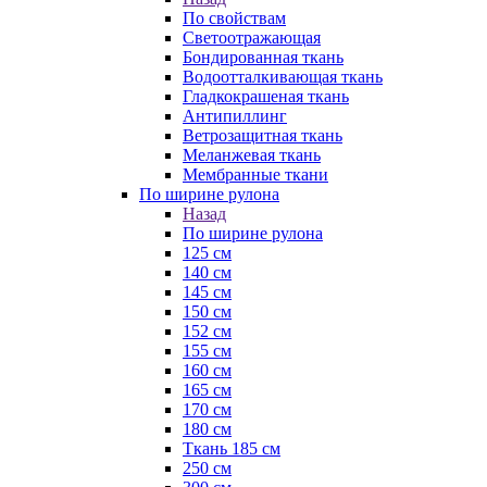
По свойствам
Светоотражающая
Бондированная ткань
Водоотталкивающая ткань
Гладкокрашеная ткань
Антипиллинг
Ветрозащитная ткань
Меланжевая ткань
Мембранные ткани
По ширине рулона
Назад
По ширине рулона
125 см
140 см
145 см
150 см
152 см
155 см
160 см
165 см
170 см
180 см
Ткань 185 см
250 см