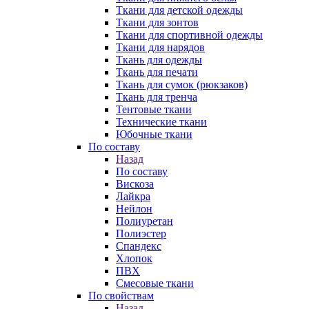
Ткани для детской одежды
Ткани для зонтов
Ткани для спортивной одежды
Ткани для нарядов
Ткань для одежды
Ткань для печати
Ткань для сумок (рюкзаков)
Ткань для тренча
Тентовые ткани
Технические ткани
Юбочные ткани
По составу
Назад
По составу
Вискоза
Лайкра
Нейлон
Полиуретан
Полиэстер
Спандекс
Хлопок
ПВХ
Смесовые ткани
По свойствам
Назад