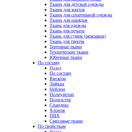
Ткани для детской одежды
Ткани для зонтов
Ткани для спортивной одежды
Ткани для нарядов
Ткань для одежды
Ткань для печати
Ткань для сумок (рюкзаков)
Ткань для тренча
Тентовые ткани
Технические ткани
Юбочные ткани
По составу
Назад
По составу
Вискоза
Лайкра
Нейлон
Полиуретан
Полиэстер
Спандекс
Хлопок
ПВХ
Смесовые ткани
По свойствам
Назад