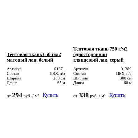
Тентовая ткань 750 г/м2
Тентовая ткань 650 г/м2
односторонний
матовый лак, белый
глянцевый лак, серый
Артикул
01371
Артикул
01389
Состав
ПВХ, п/э
Состав
ПВХ, п/э
Ширина
250 см
Ширина
300 см
Длина
65 м
Длина
60 м
294
338
Купить
Купить
от
руб. / м²
от
руб. / м²