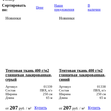
Сортировать
Наши
В
Цене
по:
предложения
наличии
Новинки
Новинки
Тентовая ткань 400 г/м2
Тентовая ткань 400 г/м2
глянцевая лакированная,
глянцевая лакированная,
серый
синий
Артикул
01339
Артикул
01338
Состав
ПВХ, п/э
Состав
ПВХ, п/э
Ширина
250 см
Ширина
250 см
Длина
65 м
Длина
65 м
207
207
Купить
Купить
от
руб. / м²
от
руб. / м²