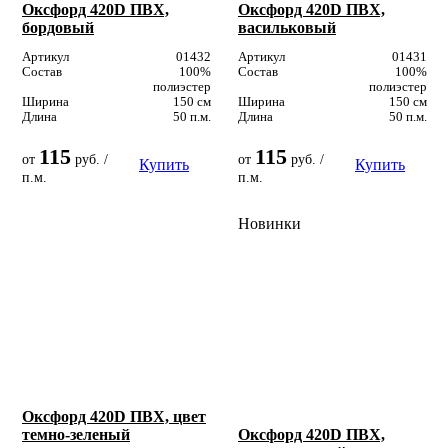
Оксфорд 420D ПВХ,
Оксфорд 420D ПВХ,
бордовый
васильковый
Артикул
01432
Артикул
01431
Состав
100%
Состав
100%
полиэстер
полиэстер
Ширина
150 см
Ширина
150 см
Длина
50 п.м.
Длина
50 п.м.
115
115
от
руб. /
от
руб. /
Купить
Купить
п.м.
п.м.
Новинки
Оксфорд 420D ПВХ, цвет
темно-зеленый
Оксфорд 420D ПВХ,