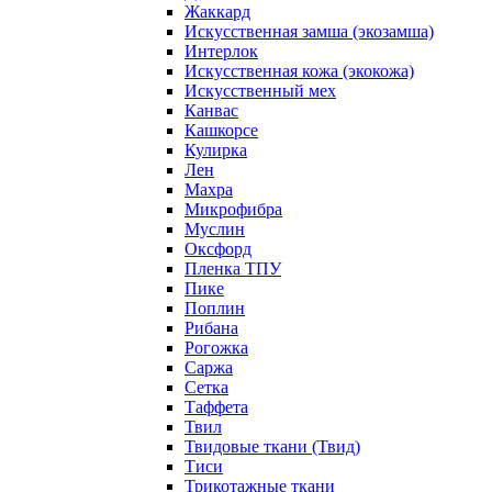
Жаккард
Искусственная замша (экозамша)
Интерлок
Искусственная кожа (экокожа)
Искусственный мех
Канвас
Кашкорсе
Кулирка
Лен
Махра
Микрофибра
Муслин
Оксфорд
Пленка ТПУ
Пике
Поплин
Рибана
Рогожка
Саржа
Сетка
Таффета
Твил
Твидовые ткани (Твид)
Тиси
Трикотажные ткани