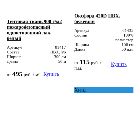
Оксфорд 420D ПВХ,
Тентовая ткань 900 г/м2
бежевый
пожаробезопасный
Артикул
01435
односторонний лак,
Состав
100%
белый
полиэстер
Ширина
150 см
Артикул
01417
Длина
50 п.м.
Состав
ПВХ, п/э
Ширина
300 см
115
Длина
50 м
от
руб. /
Купить
п.м.
495
Купить
от
руб. / м²
Хиты