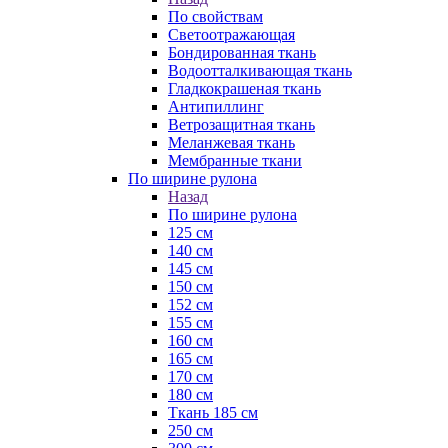
По свойствам
Светоотражающая
Бондированная ткань
Водоотталкивающая ткань
Гладкокрашеная ткань
Антипиллинг
Ветрозащитная ткань
Меланжевая ткань
Мембранные ткани
По ширине рулона
Назад
По ширине рулона
125 см
140 см
145 см
150 см
152 см
155 см
160 см
165 см
170 см
180 см
Ткань 185 см
250 см