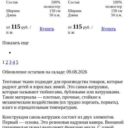
Состав
100%
Состав
100%
полиэстер
полиэстер
Ширина
150 см
Ширина
150 см
Длина
50 п.м.
Длина
50 п.м.
115
115
от
руб. /
от
руб. /
Купить
Купить
п.м.
п.м.
Показать еще
1
2
3
4
5
Обновление остатков на складе: 09.08.2026
Тентовые ткани подходят для производства товаров, которые
радуют детей и взрослых зимой. Это санки-ватрушки,
которые называют тюбингами, бубликами или ватрушками.
Такие материалы — плотные, прочные, стойкие к
механическим воздействиям (их трудно порезать, порвать),
влаге и отрицательным температурам.
Конструкция санок-ватрушек состоит из двух элементов.
Первый — основа. Это резиновая надувная камера. Внешний
(техническая ткань) выполняет функцию чехла. С одной