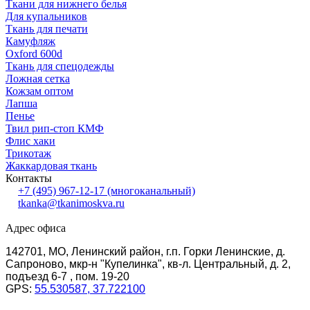
Ткани для нижнего белья
Для купальников
Ткань для печати
Камуфляж
Oxford 600d
Ткань для спецодежды
Ложная сетка
Кожзам оптом
Лапша
Пенье
Твил рип-стоп КМФ
Флис хаки
Трикотаж
Жаккардовая ткань
Контакты
+7 (495) 967-12-17
(многоканальный)
tkanka@tkanimoskva.ru
Адрес офиса
142701, МО, Ленинский район, г.п. Горки Ленинские, д.
Сапроново, мкр-н "Купелинка", кв-л. Центральный, д. 2,
подъезд 6-7 , пом. 19-20
GPS:
55.530587, 37.722100