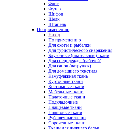
Флис
Футер
Шифон
Шелк
Штапель
По применению
Назад
По применению
Для охоты и рыбалки
Для туристического снаряжения
Блузочные (плательные) ткани
Для спецодежды (рабочей)
Для санок (ватрушек)
Для домашнего текстиля
Камуфляжная ткань
Курточные ткани
Костюмные ткани
Мебельные ткани
Палаточные ткани
Подкладочные
Плащевые ткани
Пальтовые ткани
Рубашечные ткани
Сорочечные ткани
Ткани для нижнего белья