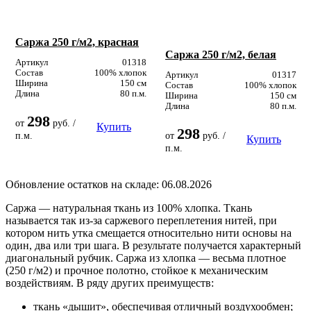
Саржа 250 г/м2, красная
Саржа 250 г/м2, белая
Артикул
01318
Состав
100% хлопок
Артикул
01317
Ширина
150 см
Состав
100% хлопок
Длина
80 п.м.
Ширина
150 см
Длина
80 п.м.
298
от
руб. /
Купить
298
п.м.
от
руб. /
Купить
п.м.
Обновление остатков на складе: 06.08.2026
Саржа — натуральная ткань из 100% хлопка. Ткань
называется так из-за саржевого переплетения нитей, при
котором нить утка смещается относительно нити основы на
один, два или три шага. В результате получается характерный
диагональный рубчик. Саржа из хлопка — весьма плотное
(250 г/м2) и прочное полотно, стойкое к механическим
воздействиям. В ряду других преимуществ:
ткань «дышит», обеспечивая отличный воздухообмен;