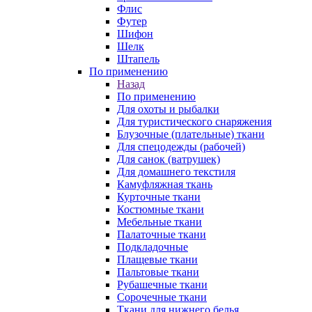
Флис
Футер
Шифон
Шелк
Штапель
По применению
Назад
По применению
Для охоты и рыбалки
Для туристического снаряжения
Блузочные (плательные) ткани
Для спецодежды (рабочей)
Для санок (ватрушек)
Для домашнего текстиля
Камуфляжная ткань
Курточные ткани
Костюмные ткани
Мебельные ткани
Палаточные ткани
Подкладочные
Плащевые ткани
Пальтовые ткани
Рубашечные ткани
Сорочечные ткани
Ткани для нижнего белья