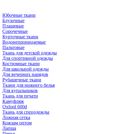
Юбочные ткани
Блузочные
Плащевые
Сорочечные
Курточные ткани
Водонепроницаемые
Пальтовые
Ткань для детской одежды
Для спортивной одежды
Костюмные ткани
Для школьной одежды
Для вечерних нарядов
Рубашечные ткани
Ткани для нижнего белья
Для купальников
Ткань для печати
Камуфляж
Oxford 600d
Ткань для спецодежды
Ложная сетка
Кожзам оптом
Лапша
Пенье