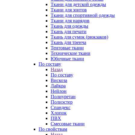
Ткани для детской одежды
Ткани для зонтов
Ткани для спортивной одежды
Ткани для нарядов
Ткань для одежды
Ткань для печати
Ткань для сумок (рюкзаков)
Ткань для тренча
Тентовые ткани
Технические ткани
Юбочные ткани
По составу
Назад
По составу
Вискоза
Лайкра
Нейлон
Полиуретан
Полиэстер
Спандекс
Хлопок
ПВХ
Смесовые ткани
По свойствам
Назад