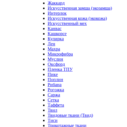
Жаккард
Искусственная замша (экозамша)
Интерлок
Искусственная кожа (экокожа)
Искусственный мех
Канвас
Кашкорсе
Кулирка
Лен
Махра
Микрофибра
Муслин
Оксфорд
Пленка ТПУ
Пике
Поплин
Рибана
Рогожка
Саржа
Сетка
Таффета
Твил
Твидовые ткани (Твид)
Тиси
Трикотажные ткани