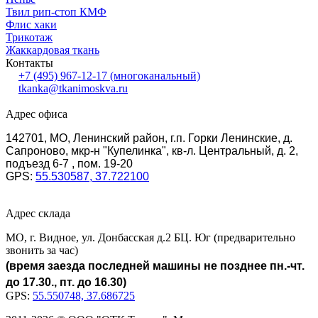
Твил рип-стоп КМФ
Флис хаки
Трикотаж
Жаккардовая ткань
Контакты
+7 (495) 967-12-17
(многоканальный)
tkanka@tkanimoskva.ru
Адрес офиса
142701, МО, Ленинский район, г.п. Горки Ленинские, д.
Сапроново, мкр-н "Купелинка", кв-л. Центральный, д. 2,
подъезд 6-7 , пом. 19-20
GPS:
55.530587, 37.722100
Адрес склада
МО, г. Видное, ул. Донбасская д.2 БЦ. Юг (предварительно
звонить за час)
(время заезда последней машины не позднее пн.-чт.
до 17.30., пт. до 16.30)
GPS:
55.550748, 37.686725