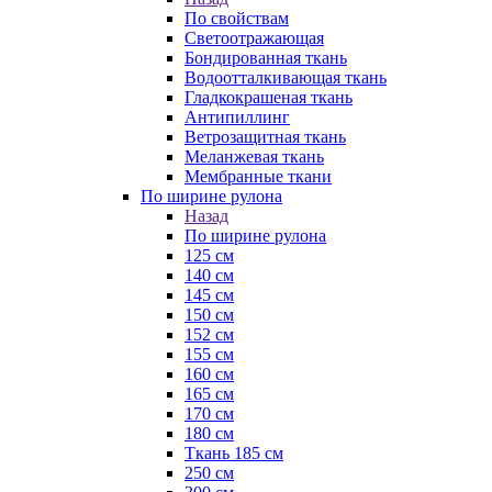
По свойствам
Светоотражающая
Бондированная ткань
Водоотталкивающая ткань
Гладкокрашеная ткань
Антипиллинг
Ветрозащитная ткань
Меланжевая ткань
Мембранные ткани
По ширине рулона
Назад
По ширине рулона
125 см
140 см
145 см
150 см
152 см
155 см
160 см
165 см
170 см
180 см
Ткань 185 см
250 см