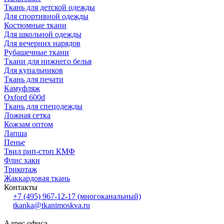
Ткань для детской одежды
Для спортивной одежды
Костюмные ткани
Для школьной одежды
Для вечерних нарядов
Рубашечные ткани
Ткани для нижнего белья
Для купальников
Ткань для печати
Камуфляж
Oxford 600d
Ткань для спецодежды
Ложная сетка
Кожзам оптом
Лапша
Пенье
Твил рип-стоп КМФ
Флис хаки
Трикотаж
Жаккардовая ткань
Контакты
+7 (495) 967-12-17
(многоканальный)
tkanka@tkanimoskva.ru
Адрес офиса