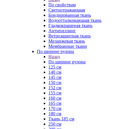
По свойствам
Светоотражающая
Бондированная ткань
Водоотталкивающая ткань
Гладкокрашеная ткань
Антипиллинг
Ветрозащитная ткань
Меланжевая ткань
Мембранные ткани
По ширине рулона
Назад
По ширине рулона
125 см
140 см
145 см
150 см
152 см
155 см
160 см
165 см
170 см
180 см
Ткань 185 см
250 см