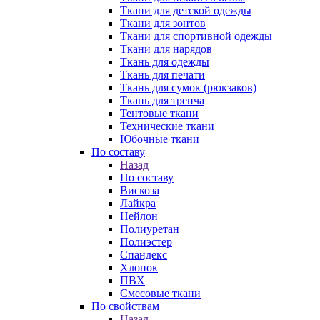
Ткани для детской одежды
Ткани для зонтов
Ткани для спортивной одежды
Ткани для нарядов
Ткань для одежды
Ткань для печати
Ткань для сумок (рюкзаков)
Ткань для тренча
Тентовые ткани
Технические ткани
Юбочные ткани
По составу
Назад
По составу
Вискоза
Лайкра
Нейлон
Полиуретан
Полиэстер
Спандекс
Хлопок
ПВХ
Смесовые ткани
По свойствам
Назад