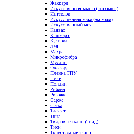
Жаккард
Искусственная замша (экозамша)
Интерлок
Искусственная кожа (экокожа)
Искусственный мех
Канвас
Кашкорсе
Кулирка
Лен
Махра
Микрофибра
Муслин
Оксфорд
Пленка ТПУ
Пике
Поплин
Рибана
Рогожка
Саржа
Сетка
Таффета
Твил
Твидовые ткани (Твид)
Тиси
Трикотажные ткани