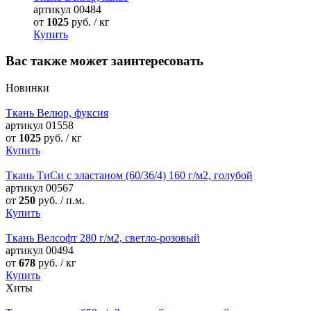
артикул
00484
от
1025
руб. / кг
Купить
Вас также может заинтересовать
Новинки
Ткань Велюр, фуксия
артикул
01558
от
1025
руб. / кг
Купить
Ткань ТиСи с эластаном (60/36/4) 160 г/м2, голубой
артикул
00567
от
250
руб. / п.м.
Купить
Ткань Велсофт 280 г/м2, светло-розовый
артикул
00494
от
678
руб. / кг
Купить
Хиты