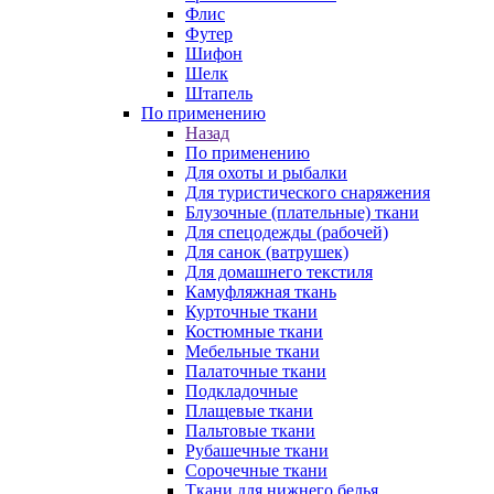
Флис
Футер
Шифон
Шелк
Штапель
По применению
Назад
По применению
Для охоты и рыбалки
Для туристического снаряжения
Блузочные (плательные) ткани
Для спецодежды (рабочей)
Для санок (ватрушек)
Для домашнего текстиля
Камуфляжная ткань
Курточные ткани
Костюмные ткани
Мебельные ткани
Палаточные ткани
Подкладочные
Плащевые ткани
Пальтовые ткани
Рубашечные ткани
Сорочечные ткани
Ткани для нижнего белья