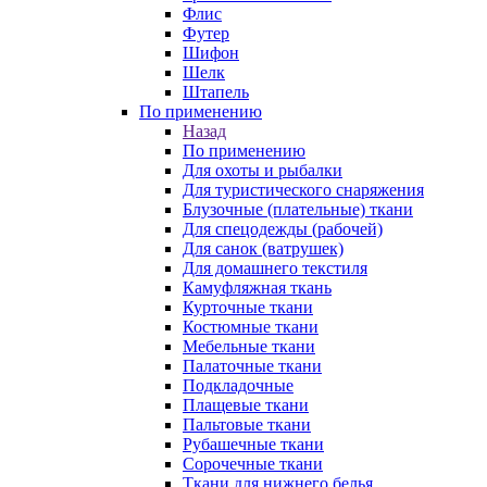
Флис
Футер
Шифон
Шелк
Штапель
По применению
Назад
По применению
Для охоты и рыбалки
Для туристического снаряжения
Блузочные (плательные) ткани
Для спецодежды (рабочей)
Для санок (ватрушек)
Для домашнего текстиля
Камуфляжная ткань
Курточные ткани
Костюмные ткани
Мебельные ткани
Палаточные ткани
Подкладочные
Плащевые ткани
Пальтовые ткани
Рубашечные ткани
Сорочечные ткани
Ткани для нижнего белья