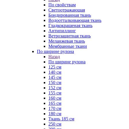
По свойствам
Светоотражающая
Бондированная ткань
Водоотталкивающая ткань
Гладкокрашеная ткань
Антипиллинг
Ветрозащитная ткань
Меланжевая ткань
Мембранные ткани
По ширине рулона
Назад
По ширине рулона
125 см
140 см
145 см
150 см
152 см
155 см
160 см
165 см
170 см
180 см
Ткань 185 см
250 см