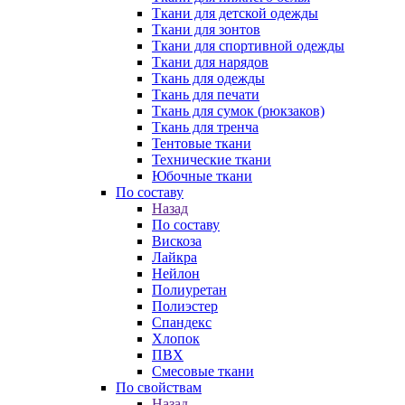
Ткани для детской одежды
Ткани для зонтов
Ткани для спортивной одежды
Ткани для нарядов
Ткань для одежды
Ткань для печати
Ткань для сумок (рюкзаков)
Ткань для тренча
Тентовые ткани
Технические ткани
Юбочные ткани
По составу
Назад
По составу
Вискоза
Лайкра
Нейлон
Полиуретан
Полиэстер
Спандекс
Хлопок
ПВХ
Смесовые ткани
По свойствам
Назад