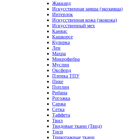
Жаккард
Искусственная замша (экозамша)
Интерлок
Искусственная кожа (экокожа)
Искусственный мех
Канвас
Кашкорсе
Кулирка
Лен
Махра
Микрофибра
Муслин
Оксфорд
Пленка ТПУ
Пике
Поплин
Рибана
Рогожка
Саржа
Сетка
Таффета
Твил
Твидовые ткани (Твид)
Тиси
Трикотажные ткани