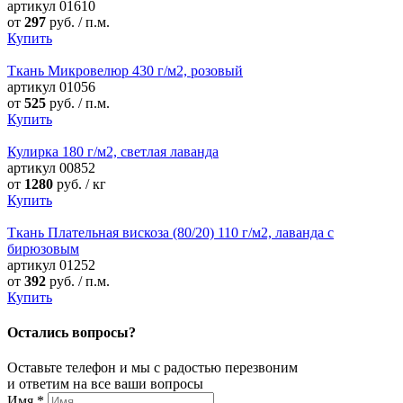
артикул
01610
от
297
руб. / п.м.
Купить
Ткань Микровелюр 430 г/м2, розовый
артикул
01056
от
525
руб. / п.м.
Купить
Кулирка 180 г/м2, светлая лаванда
артикул
00852
от
1280
руб. / кг
Купить
Ткань Плательная вискоза (80/20) 110 г/м2, лаванда с
бирюзовым
артикул
01252
от
392
руб. / п.м.
Купить
Остались вопросы?
Оставьте телефон и мы с радостью перезвоним
и ответим на все ваши вопросы
Имя
*