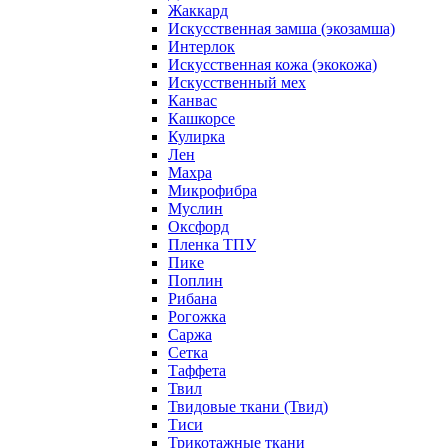
Жаккард
Искусственная замша (экозамша)
Интерлок
Искусственная кожа (экокожа)
Искусственный мех
Канвас
Кашкорсе
Кулирка
Лен
Махра
Микрофибра
Муслин
Оксфорд
Пленка ТПУ
Пике
Поплин
Рибана
Рогожка
Саржа
Сетка
Таффета
Твил
Твидовые ткани (Твид)
Тиси
Трикотажные ткани