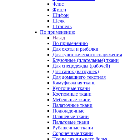
Флис
Футер
Шифон
Шелк
Штапель
По применению
Назад
По применению
Для охоты и рыбалки
Для туристического снаряжения
Блузочные (плательные) ткани
Для спецодежды (рабочей)
Для санок (ватрушек)
Для домашнего текстиля
Камуфляжная ткань
Курточные ткани
Костюмные ткани
Мебельные ткани
Палаточные ткани
Подкладочные
Плащевые ткани
Пальтовые ткани
Рубашечные ткани
Сорочечные ткани
Ткани для нижнего белья