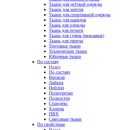
Ткани для детской одежды
Ткани для зонтов
Ткани для спортивной одежды
Ткани для нарядов
Ткань для одежды
Ткань для печати
Ткань для сумок (рюкзаков)
Ткань для тренча
Тентовые ткани
Технические ткани
Юбочные ткани
По составу
Назад
По составу
Вискоза
Лайкра
Нейлон
Полиуретан
Полиэстер
Спандекс
Хлопок
ПВХ
Смесовые ткани
По свойствам
Назад