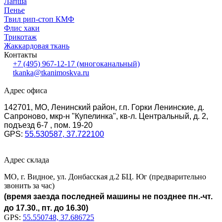
Лапша
Пенье
Твил рип-стоп КМФ
Флис хаки
Трикотаж
Жаккардовая ткань
Контакты
+7 (495) 967-12-17
(многоканальный)
tkanka@tkanimoskva.ru
Адрес офиса
142701, МО, Ленинский район, г.п. Горки Ленинские, д.
Сапроново, мкр-н "Купелинка", кв-л. Центральный, д. 2,
подъезд 6-7 , пом. 19-20
GPS:
55.530587, 37.722100
Адрес склада
МО, г. Видное, ул. Донбасская д.2 БЦ. Юг (предварительно
звонить за час)
(время заезда последней машины не позднее пн.-чт.
до 17.30., пт. до 16.30)
GPS:
55.550748, 37.686725