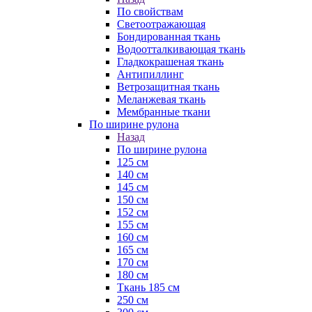
По свойствам
Светоотражающая
Бондированная ткань
Водоотталкивающая ткань
Гладкокрашеная ткань
Антипиллинг
Ветрозащитная ткань
Меланжевая ткань
Мембранные ткани
По ширине рулона
Назад
По ширине рулона
125 см
140 см
145 см
150 см
152 см
155 см
160 см
165 см
170 см
180 см
Ткань 185 см
250 см