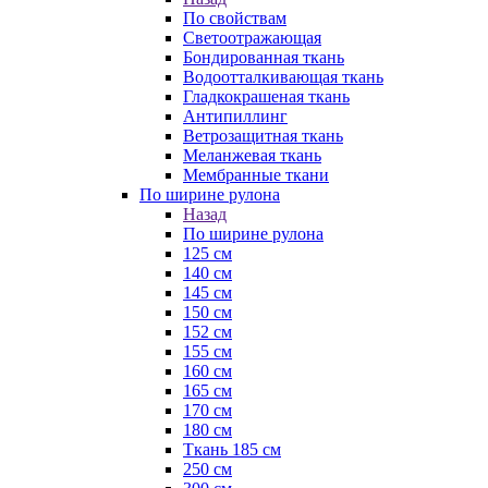
По свойствам
Светоотражающая
Бондированная ткань
Водоотталкивающая ткань
Гладкокрашеная ткань
Антипиллинг
Ветрозащитная ткань
Меланжевая ткань
Мембранные ткани
По ширине рулона
Назад
По ширине рулона
125 см
140 см
145 см
150 см
152 см
155 см
160 см
165 см
170 см
180 см
Ткань 185 см
250 см