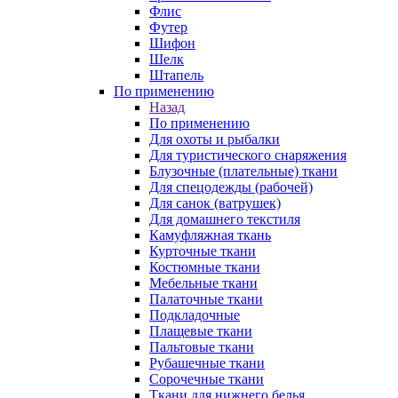
Флис
Футер
Шифон
Шелк
Штапель
По применению
Назад
По применению
Для охоты и рыбалки
Для туристического снаряжения
Блузочные (плательные) ткани
Для спецодежды (рабочей)
Для санок (ватрушек)
Для домашнего текстиля
Камуфляжная ткань
Курточные ткани
Костюмные ткани
Мебельные ткани
Палаточные ткани
Подкладочные
Плащевые ткани
Пальтовые ткани
Рубашечные ткани
Сорочечные ткани
Ткани для нижнего белья