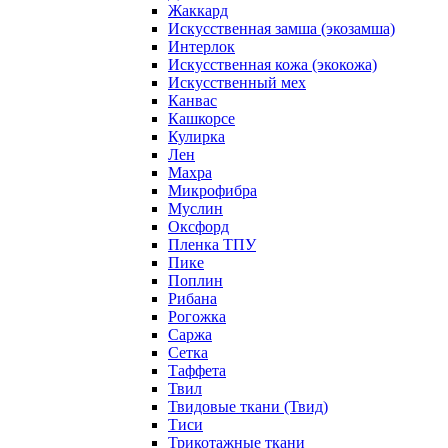
Жаккард
Искусственная замша (экозамша)
Интерлок
Искусственная кожа (экокожа)
Искусственный мех
Канвас
Кашкорсе
Кулирка
Лен
Махра
Микрофибра
Муслин
Оксфорд
Пленка ТПУ
Пике
Поплин
Рибана
Рогожка
Саржа
Сетка
Таффета
Твил
Твидовые ткани (Твид)
Тиси
Трикотажные ткани