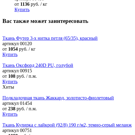
от
1136
руб. / кг
Купить
Вас также может заинтересовать
Ткань Футер 3-х нитка петля (65/35), красный
артикул
00120
от
1054
руб. / кг
Купить
Ткань Оксфорд 240D PU, голубой
артикул
00915
от
108
руб. / п.м.
Купить
Хиты
Подкладочная ткань Жаккард, золотисто-фиолетовый
артикул
01454
от
238
руб. / п.м.
Купить
Ткань Кулирка с лайкрой (92/8) 190 г/м2, темно-серый меланж
артикул
00751