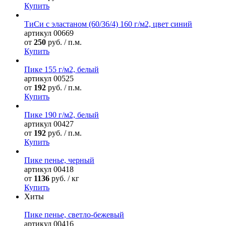
Купить
ТиСи с эластаном (60/36/4) 160 г/м2, цвет синий
артикул
00669
от
250
руб. / п.м.
Купить
Пике 155 г/м2, белый
артикул
00525
от
192
руб. / п.м.
Купить
Пике 190 г/м2, белый
артикул
00427
от
192
руб. / п.м.
Купить
Пике пенье, черный
артикул
00418
от
1136
руб. / кг
Купить
Хиты
Пике пенье, светло-бежевый
артикул
00416