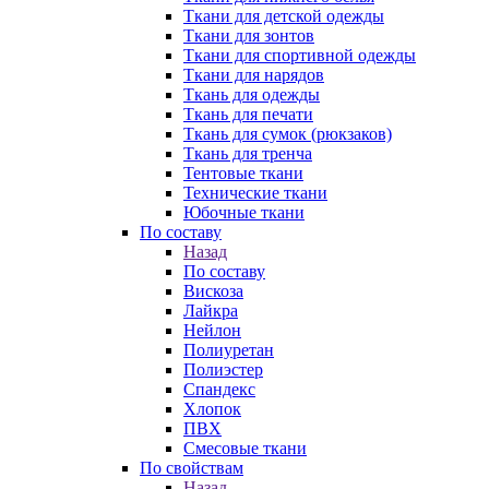
Ткани для детской одежды
Ткани для зонтов
Ткани для спортивной одежды
Ткани для нарядов
Ткань для одежды
Ткань для печати
Ткань для сумок (рюкзаков)
Ткань для тренча
Тентовые ткани
Технические ткани
Юбочные ткани
По составу
Назад
По составу
Вискоза
Лайкра
Нейлон
Полиуретан
Полиэстер
Спандекс
Хлопок
ПВХ
Смесовые ткани
По свойствам
Назад