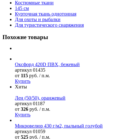
Костюмные ткани
145 см
Курточная ткань однотонная
Для охоты и рыбалки
Для туристического снаряжения
Похожие товары
Оксфорд 420D ПВХ, бежевый
артикул
01435
от
115
руб. / п.м.
Купить
Хиты
Лен (50/50), оранжевый
артикул
01187
от
326
руб. / п.м.
Купить
Микровелюр 430 г/м2, пыльный голубой
артикул
01059
от
525
руб. / п.м.