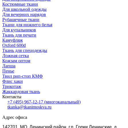
Костюмные ткани
Для школьной одежды
Для вечерних нарядов
Рубашечные ткани
Ткани для нижнего белья
Для купальников
Ткань для печати
Камуфляж
Oxford 600d
Ткань для спецодежды
Ложная сетка
Кожзам оптом
Лапша
Пенье
Твил рип-стоп КМФ
Флис хаки
Трикотаж
Жаккардовая ткань
Контакты
+7 (495) 967-12-17
(многоканальный)
tkanka@tkanimoskva.ru
Адрес офиса
142701, МО, Ленинский район, г.п. Горки Ленинские, д.