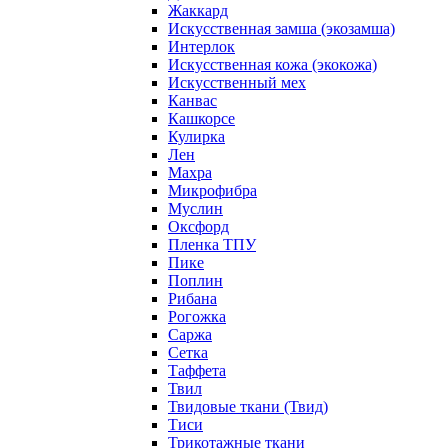
Жаккард
Искусственная замша (экозамша)
Интерлок
Искусственная кожа (экокожа)
Искусственный мех
Канвас
Кашкорсе
Кулирка
Лен
Махра
Микрофибра
Муслин
Оксфорд
Пленка ТПУ
Пике
Поплин
Рибана
Рогожка
Саржа
Сетка
Таффета
Твил
Твидовые ткани (Твид)
Тиси
Трикотажные ткани