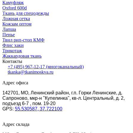
Камуфляж
Oxford 600d
Ткань для спецодежды
Ложная сетка
Кожзам оптом
Лапша
Пенье
Твил рип-стоп КМФ
Флис хаки
Трикотаж
Жаккардовая ткань
Контакты
+7 (495) 967-12-17
(многоканальный)
tkanka@tkanimoskva.ru
Адрес офиса
142701, МО, Ленинский район, г.п. Горки Ленинские, д.
Сапроново, мкр-н "Купелинка", кв-л. Центральный, д. 2,
подъезд 6-7 , пом. 19-20
GPS:
55.530587, 37.722100
Адрес склада