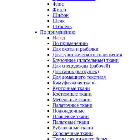
Флис
Футер
Шифон
Шелк
Штапель
По применению
Назад
По применению
Для охоты и рыбалки
Для туристического снаряжения
Блузочные (плательные) ткани
Для спецодежды (рабочей)
Для санок (ватрушек)
Для домашнего текстиля
Камуфляжная ткань
Курточные ткани
Костюмные ткани
Мебельные ткани
Палаточные ткани
Подкладочные
Плащевые ткани
Пальтовые ткани
Рубашечные ткани
Сорочечные ткани
Ткани для нижнего белья