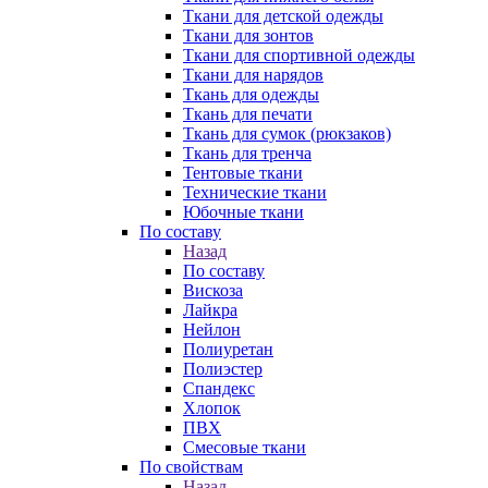
Ткани для детской одежды
Ткани для зонтов
Ткани для спортивной одежды
Ткани для нарядов
Ткань для одежды
Ткань для печати
Ткань для сумок (рюкзаков)
Ткань для тренча
Тентовые ткани
Технические ткани
Юбочные ткани
По составу
Назад
По составу
Вискоза
Лайкра
Нейлон
Полиуретан
Полиэстер
Спандекс
Хлопок
ПВХ
Смесовые ткани
По свойствам
Назад