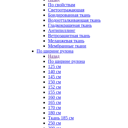
По свойствам
Светоотражающая
Бондированная ткань
Водоотталкивающая ткань
Гладкокрашеная ткань
Антипиллинг
Ветрозащитная ткань
Меланжевая ткань
Мембранные ткани
По ширине рулона
Назад
По ширине рулона
125 см
140 см
145 см
150 см
152 см
155 см
160 см
165 см
170 см
180 см
Ткань 185 см
250 см