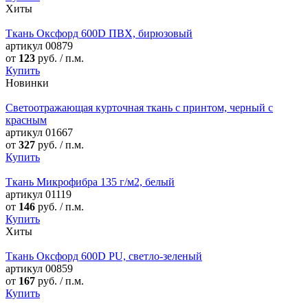
Хиты
Ткань Оксфорд 600D ПВХ, бирюзовый
артикул
00879
от
123
руб. / п.м.
Купить
Новинки
Светоотражающая курточная ткань с принтом, черный с
красным
артикул
01667
от
327
руб. / п.м.
Купить
Ткань Микрофибра 135 г/м2, белый
артикул
01119
от
146
руб. / п.м.
Купить
Хиты
Ткань Оксфорд 600D PU, светло-зеленый
артикул
00859
от
167
руб. / п.м.
Купить