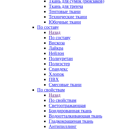
Ткань для сумок (рюкзаков)
Ткань для тренча
Тентовые ткани
Технические ткани
Юбочные ткани
По составу
Назад
По составу
Вискоза
Лайкра
Нейлон
Полиуретан
Полиэстер
Спандекс
Хлопок
ПВХ
Смесовые ткани
По свойствам
Назад
По свойствам
Светоотражающая
Бондированная ткань
Водоотталкивающая ткань
Гладкокрашеная ткань
Антипиллинг