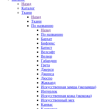
Назад
Каталог
Ткани
Назад
Ткани
По названию
Назад
По названию
Бархат
Бифлекс
Батист
Велсофт
Велюр
Габардин
Грета
Джерси
Джинса
Дюспо
Жаккард
Искусственная замша (экозамша)
Интерлок
Искусственная кожа (экокожа)
Искусственный мех
Канвас
Кашкорсе