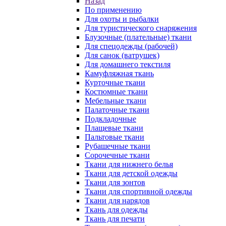
Назад
По применению
Для охоты и рыбалки
Для туристического снаряжения
Блузочные (плательные) ткани
Для спецодежды (рабочей)
Для санок (ватрушек)
Для домашнего текстиля
Камуфляжная ткань
Курточные ткани
Костюмные ткани
Мебельные ткани
Палаточные ткани
Подкладочные
Плащевые ткани
Пальтовые ткани
Рубашечные ткани
Сорочечные ткани
Ткани для нижнего белья
Ткани для детской одежды
Ткани для зонтов
Ткани для спортивной одежды
Ткани для нарядов
Ткань для одежды
Ткань для печати