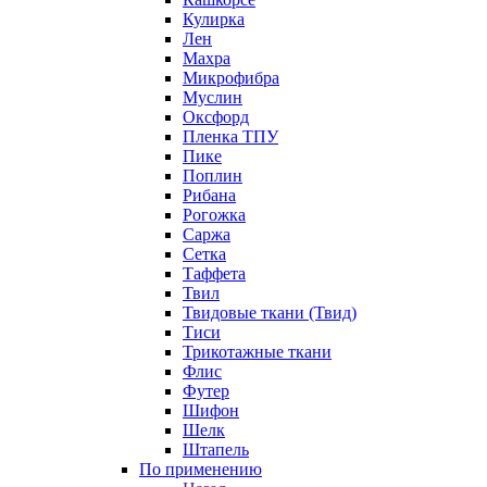
Кулирка
Лен
Махра
Микрофибра
Муслин
Оксфорд
Пленка ТПУ
Пике
Поплин
Рибана
Рогожка
Саржа
Сетка
Таффета
Твил
Твидовые ткани (Твид)
Тиси
Трикотажные ткани
Флис
Футер
Шифон
Шелк
Штапель
По применению