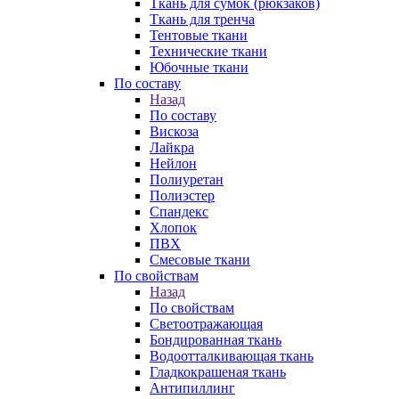
Ткань для сумок (рюкзаков)
Ткань для тренча
Тентовые ткани
Технические ткани
Юбочные ткани
По составу
Назад
По составу
Вискоза
Лайкра
Нейлон
Полиуретан
Полиэстер
Спандекс
Хлопок
ПВХ
Смесовые ткани
По свойствам
Назад
По свойствам
Светоотражающая
Бондированная ткань
Водоотталкивающая ткань
Гладкокрашеная ткань
Антипиллинг