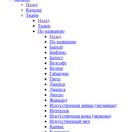
Назад
Каталог
Ткани
Назад
Ткани
По названию
Назад
По названию
Бархат
Бифлекс
Батист
Велсофт
Велюр
Габардин
Грета
Джерси
Джинса
Дюспо
Жаккард
Искусственная замша (экозамша)
Интерлок
Искусственная кожа (экокожа)
Искусственный мех
Канвас
Кашкорсе