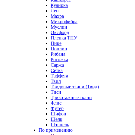
Кулирка
Лен
Махра
Микрофибра
Муслин
Оксфорд
Пленка ТПУ
Пике
Поплин
Рибана
Рогожка
Саржа
Сетка
Таффета
Твил
Твидовые ткани (Твид)
Тиси
Трикотажные ткани
Флис
Футер
Шифон
Шелк
Штапель
По применению