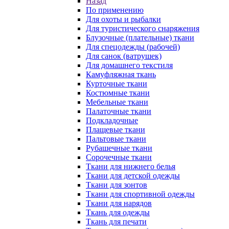
Назад
По применению
Для охоты и рыбалки
Для туристического снаряжения
Блузочные (плательные) ткани
Для спецодежды (рабочей)
Для санок (ватрушек)
Для домашнего текстиля
Камуфляжная ткань
Курточные ткани
Костюмные ткани
Мебельные ткани
Палаточные ткани
Подкладочные
Плащевые ткани
Пальтовые ткани
Рубашечные ткани
Сорочечные ткани
Ткани для нижнего белья
Ткани для детской одежды
Ткани для зонтов
Ткани для спортивной одежды
Ткани для нарядов
Ткань для одежды
Ткань для печати