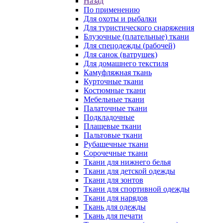
Назад
По применению
Для охоты и рыбалки
Для туристического снаряжения
Блузочные (плательные) ткани
Для спецодежды (рабочей)
Для санок (ватрушек)
Для домашнего текстиля
Камуфляжная ткань
Курточные ткани
Костюмные ткани
Мебельные ткани
Палаточные ткани
Подкладочные
Плащевые ткани
Пальтовые ткани
Рубашечные ткани
Сорочечные ткани
Ткани для нижнего белья
Ткани для детской одежды
Ткани для зонтов
Ткани для спортивной одежды
Ткани для нарядов
Ткань для одежды
Ткань для печати