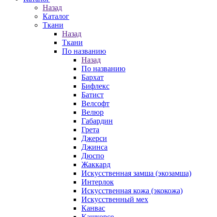
Назад
Каталог
Ткани
Назад
Ткани
По названию
Назад
По названию
Бархат
Бифлекс
Батист
Велсофт
Велюр
Габардин
Грета
Джерси
Джинса
Дюспо
Жаккард
Искусственная замша (экозамша)
Интерлок
Искусственная кожа (экокожа)
Искусственный мех
Канвас
Кашкорсе