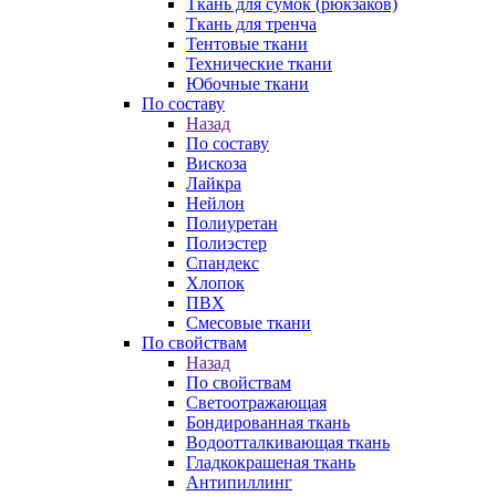
Ткань для сумок (рюкзаков)
Ткань для тренча
Тентовые ткани
Технические ткани
Юбочные ткани
По составу
Назад
По составу
Вискоза
Лайкра
Нейлон
Полиуретан
Полиэстер
Спандекс
Хлопок
ПВХ
Смесовые ткани
По свойствам
Назад
По свойствам
Светоотражающая
Бондированная ткань
Водоотталкивающая ткань
Гладкокрашеная ткань
Антипиллинг