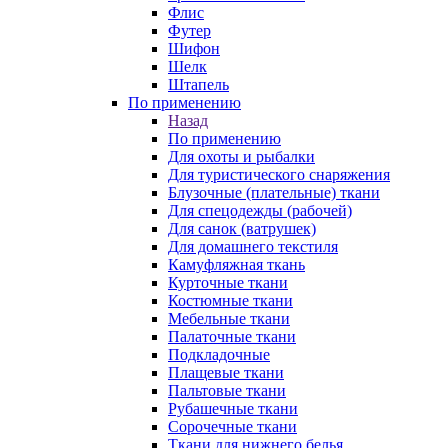
Флис
Футер
Шифон
Шелк
Штапель
По применению
Назад
По применению
Для охоты и рыбалки
Для туристического снаряжения
Блузочные (плательные) ткани
Для спецодежды (рабочей)
Для санок (ватрушек)
Для домашнего текстиля
Камуфляжная ткань
Курточные ткани
Костюмные ткани
Мебельные ткани
Палаточные ткани
Подкладочные
Плащевые ткани
Пальтовые ткани
Рубашечные ткани
Сорочечные ткани
Ткани для нижнего белья