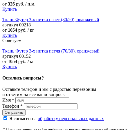
от
326
руб. / п.м.
Купить
Ткань Футер 3-х нитка начес (80/20), оранжевый
артикул
00218
от
1054
руб. / кг
Купить
Советуем
Ткань Футер 3-х нитка петля (70/30), оранжевый
артикул
00152
от
1054
руб. / кг
Купить
Остались вопросы?
Оставьте телефон и мы с радостью перезвоним
и ответим на все ваши вопросы
Имя
*
Телефон
*
Я согласен на
обработку персональных данных
* Представленная на сайте информация носит ознакомительный характер и