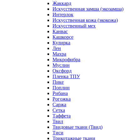
Жаккард
Искусственная замша (экозамша)
Интерлок
Искусственная кожа (экокожа)
Искусственный мех
Канвас
Кашкорсе
Кулирка
Лен
Махра
Микрофибра
Муслин
Оксфорд
Пленка ТПУ
Пике
Поплин
Рибана
Рогожка
Саржа
Сетка
Таффета
Твил
Твидовые ткани (Твид)
Тиси
Трикотажные ткани