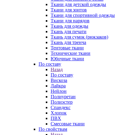
Ткани для детской одежды
Ткани для зонтов
Ткани для спортивной одежды
Ткани для нарядов
Ткань для одежды
Ткань для печати
Ткань для сумок (рюкзаков)
Ткань для тренча
Тентовые ткани
Технические ткани
Юбочные ткани
По составу
Назад
По составу
Вискоза
Лайкра
Нейлон
Полиуретан
Полиэстер
Спандекс
Хлопок
ПВХ
Смесовые ткани
По свойствам
Назад