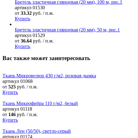
Бретель эластичная глянцевая (20 мм), 100 м, рис.1
артикул
01530
от
33.32
руб. / п.м.
Купить
Бретель эластичная глянцевая (20 мм), 50 м, рис.1
артикул
01529
от
36.64
руб. / п.м.
Купить
Вас также может заинтересовать
Ткань Микровелюр 430 г/м2, розовая дымка
артикул
01068
от
525
руб. / п.м.
Купить
Ткань Микрофибра 110 г/м2, белый
артикул
01118
от
146
руб. / п.м.
Купить
Ткань Лен (50/50), светло-серый
артикул
01174