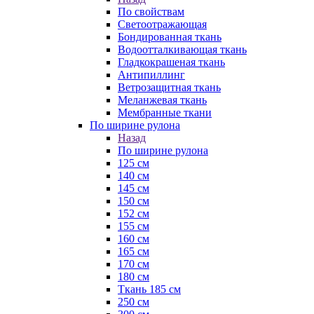
По свойствам
Светоотражающая
Бондированная ткань
Водоотталкивающая ткань
Гладкокрашеная ткань
Антипиллинг
Ветрозащитная ткань
Меланжевая ткань
Мембранные ткани
По ширине рулона
Назад
По ширине рулона
125 см
140 см
145 см
150 см
152 см
155 см
160 см
165 см
170 см
180 см
Ткань 185 см
250 см