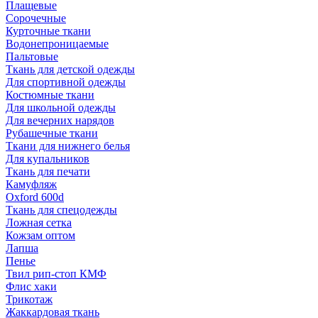
Плащевые
Сорочечные
Курточные ткани
Водонепроницаемые
Пальтовые
Ткань для детской одежды
Для спортивной одежды
Костюмные ткани
Для школьной одежды
Для вечерних нарядов
Рубашечные ткани
Ткани для нижнего белья
Для купальников
Ткань для печати
Камуфляж
Oxford 600d
Ткань для спецодежды
Ложная сетка
Кожзам оптом
Лапша
Пенье
Твил рип-стоп КМФ
Флис хаки
Трикотаж
Жаккардовая ткань