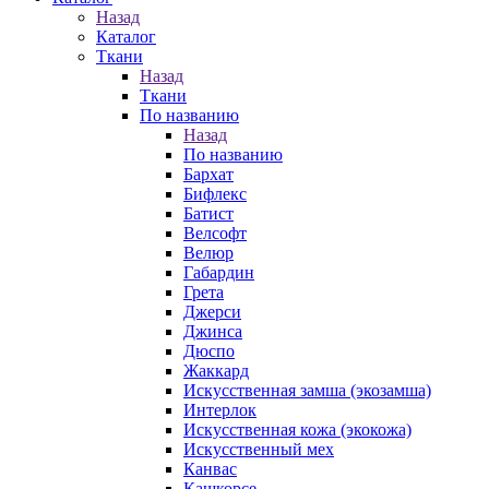
Назад
Каталог
Ткани
Назад
Ткани
По названию
Назад
По названию
Бархат
Бифлекс
Батист
Велсофт
Велюр
Габардин
Грета
Джерси
Джинса
Дюспо
Жаккард
Искусственная замша (экозамша)
Интерлок
Искусственная кожа (экокожа)
Искусственный мех
Канвас
Кашкорсе