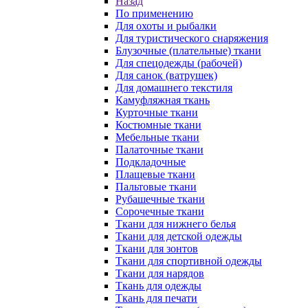
Назад
По применению
Для охоты и рыбалки
Для туристического снаряжения
Блузочные (плательные) ткани
Для спецодежды (рабочей)
Для санок (ватрушек)
Для домашнего текстиля
Камуфляжная ткань
Курточные ткани
Костюмные ткани
Мебельные ткани
Палаточные ткани
Подкладочные
Плащевые ткани
Пальтовые ткани
Рубашечные ткани
Сорочечные ткани
Ткани для нижнего белья
Ткани для детской одежды
Ткани для зонтов
Ткани для спортивной одежды
Ткани для нарядов
Ткань для одежды
Ткань для печати