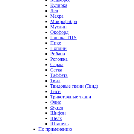
Кулирка
Лен
Махра
Микрофибра
Муслин
Оксфорд
Пленка ТПУ
Пике
Поплин
Рибана
Рогожка
Саржа
Сетка
Таффета
Твил
Твидовые ткани (Твид)
Тиси
Трикотажные ткани
Флис
Футер
Шифон
Шелк
Штапель
По применению