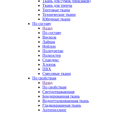
Ткань для сумок (рюкзаков)
Ткань для тренча
Тентовые ткани
Технические ткани
Юбочные ткани
По составу
Назад
По составу
Вискоза
Лайкра
Нейлон
Полиуретан
Полиэстер
Спандекс
Хлопок
ПВХ
Смесовые ткани
По свойствам
Назад
По свойствам
Светоотражающая
Бондированная ткань
Водоотталкивающая ткань
Гладкокрашеная ткань
Антипиллинг