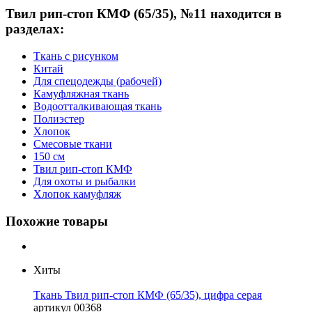
Твил рип-стоп КМФ (65/35), №11 находится в
разделах:
Ткань с рисунком
Китай
Для спецодежды (рабочей)
Камуфляжная ткань
Водоотталкивающая ткань
Полиэстер
Хлопок
Смесовые ткани
150 см
Твил рип-стоп КМФ
Для охоты и рыбалки
Хлопок камуфляж
Похожие товары
Хиты
Ткань Твил рип-стоп КМФ (65/35), цифра серая
артикул
00368