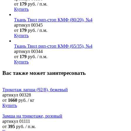
от
179
руб. / п.м.
Купить
Ткань Твил рип-стоп КМФ (80/20), №4
артикул
00345
от
179
руб. / п.м.
Купить
Ткань Твил рип-стоп КМФ (65/35), №4
артикул
00344
от
179
руб. / п.м.
Купить
Вас также может заинтересовать
Трикотаж лапша (92/8), бежевый
артикул
00328
от
1660
руб. / кг
Купить
Замша на трикотаже, розовый
артикул
01111
от
395
руб. / п.м.