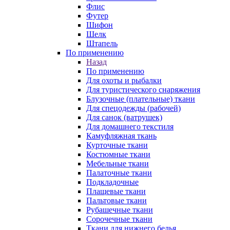
Флис
Футер
Шифон
Шелк
Штапель
По применению
Назад
По применению
Для охоты и рыбалки
Для туристического снаряжения
Блузочные (плательные) ткани
Для спецодежды (рабочей)
Для санок (ватрушек)
Для домашнего текстиля
Камуфляжная ткань
Курточные ткани
Костюмные ткани
Мебельные ткани
Палаточные ткани
Подкладочные
Плащевые ткани
Пальтовые ткани
Рубашечные ткани
Сорочечные ткани
Ткани для нижнего белья