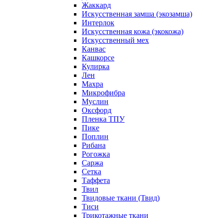
Жаккард
Искусственная замша (экозамша)
Интерлок
Искусственная кожа (экокожа)
Искусственный мех
Канвас
Кашкорсе
Кулирка
Лен
Махра
Микрофибра
Муслин
Оксфорд
Пленка ТПУ
Пике
Поплин
Рибана
Рогожка
Саржа
Сетка
Таффета
Твил
Твидовые ткани (Твид)
Тиси
Трикотажные ткани