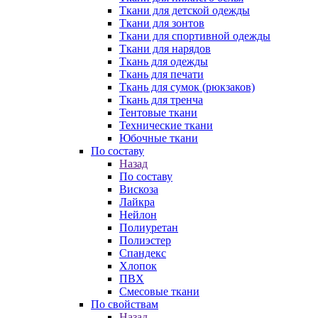
Ткани для детской одежды
Ткани для зонтов
Ткани для спортивной одежды
Ткани для нарядов
Ткань для одежды
Ткань для печати
Ткань для сумок (рюкзаков)
Ткань для тренча
Тентовые ткани
Технические ткани
Юбочные ткани
По составу
Назад
По составу
Вискоза
Лайкра
Нейлон
Полиуретан
Полиэстер
Спандекс
Хлопок
ПВХ
Смесовые ткани
По свойствам
Назад