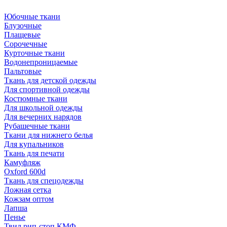
Юбочные ткани
Блузочные
Плащевые
Сорочечные
Курточные ткани
Водонепроницаемые
Пальтовые
Ткань для детской одежды
Для спортивной одежды
Костюмные ткани
Для школьной одежды
Для вечерних нарядов
Рубашечные ткани
Ткани для нижнего белья
Для купальников
Ткань для печати
Камуфляж
Oxford 600d
Ткань для спецодежды
Ложная сетка
Кожзам оптом
Лапша
Пенье
Твил рип-стоп КМФ