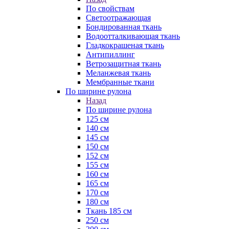
По свойствам
Светоотражающая
Бондированная ткань
Водоотталкивающая ткань
Гладкокрашеная ткань
Антипиллинг
Ветрозащитная ткань
Меланжевая ткань
Мембранные ткани
По ширине рулона
Назад
По ширине рулона
125 см
140 см
145 см
150 см
152 см
155 см
160 см
165 см
170 см
180 см
Ткань 185 см
250 см