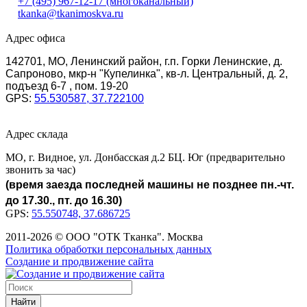
+7 (495) 967-12-17
(многоканальный)
tkanka@tkanimoskva.ru
Адрес офиса
142701, МО, Ленинский район, г.п. Горки Ленинские, д.
Сапроново, мкр-н "Купелинка", кв-л. Центральный, д. 2,
подъезд 6-7 , пом. 19-20
GPS:
55.530587, 37.722100
Адрес склада
МО, г. Видное, ул. Донбасская д.2 БЦ. Юг (предварительно
звонить за час)
(время заезда последней машины не позднее пн.-чт.
до 17.30., пт. до 16.30)
GPS:
55.550748, 37.686725
2011-2026 © ООО "ОТК Тканка". Москва
Политика обработки персональных данных
Создание и продвижение сайта
Найти