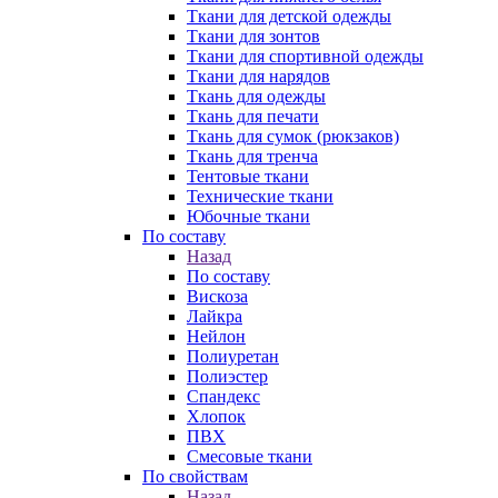
Ткани для детской одежды
Ткани для зонтов
Ткани для спортивной одежды
Ткани для нарядов
Ткань для одежды
Ткань для печати
Ткань для сумок (рюкзаков)
Ткань для тренча
Тентовые ткани
Технические ткани
Юбочные ткани
По составу
Назад
По составу
Вискоза
Лайкра
Нейлон
Полиуретан
Полиэстер
Спандекс
Хлопок
ПВХ
Смесовые ткани
По свойствам
Назад