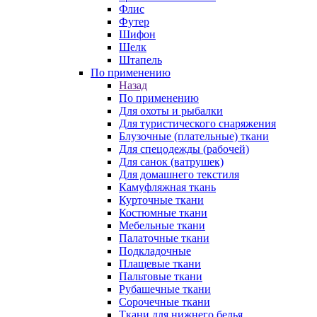
Флис
Футер
Шифон
Шелк
Штапель
По применению
Назад
По применению
Для охоты и рыбалки
Для туристического снаряжения
Блузочные (плательные) ткани
Для спецодежды (рабочей)
Для санок (ватрушек)
Для домашнего текстиля
Камуфляжная ткань
Курточные ткани
Костюмные ткани
Мебельные ткани
Палаточные ткани
Подкладочные
Плащевые ткани
Пальтовые ткани
Рубашечные ткани
Сорочечные ткани
Ткани для нижнего белья