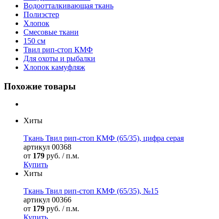
Водоотталкивающая ткань
Полиэстер
Хлопок
Смесовые ткани
150 см
Твил рип-стоп КМФ
Для охоты и рыбалки
Хлопок камуфляж
Похожие товары
Хиты
Ткань Твил рип-стоп КМФ (65/35), цифра серая
артикул
00368
от
179
руб. / п.м.
Купить
Хиты
Ткань Твил рип-стоп КМФ (65/35), №15
артикул
00366
от
179
руб. / п.м.
Купить