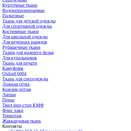
Курточные ткани
Водонепроницаемые
Пальтовые
Ткань для детской одежды
Для спортивной одежды
Костюмные ткани
Для школьной одежды
Для вечерних нарядов
Рубашечные ткани
Ткани для нижнего белья
Для купальников
Ткань для печати
Камуфляж
Oxford 600d
Ткань для спецодежды
Ложная сетка
Кожзам оптом
Лапша
Пенье
Твил рип-стоп КМФ
Флис хаки
Трикотаж
Жаккардовая ткань
Контакты