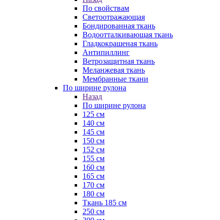
По свойствам
Светоотражающая
Бондированная ткань
Водоотталкивающая ткань
Гладкокрашеная ткань
Антипиллинг
Ветрозащитная ткань
Меланжевая ткань
Мембранные ткани
По ширине рулона
Назад
По ширине рулона
125 см
140 см
145 см
150 см
152 см
155 см
160 см
165 см
170 см
180 см
Ткань 185 см
250 см