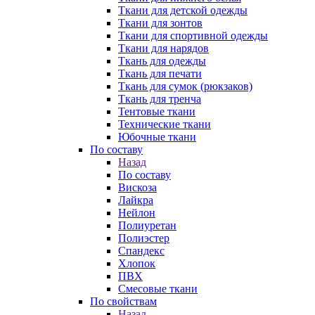
Ткани для детской одежды
Ткани для зонтов
Ткани для спортивной одежды
Ткани для нарядов
Ткань для одежды
Ткань для печати
Ткань для сумок (рюкзаков)
Ткань для тренча
Тентовые ткани
Технические ткани
Юбочные ткани
По составу
Назад
По составу
Вискоза
Лайкра
Нейлон
Полиуретан
Полиэстер
Спандекс
Хлопок
ПВХ
Смесовые ткани
По свойствам
Назад