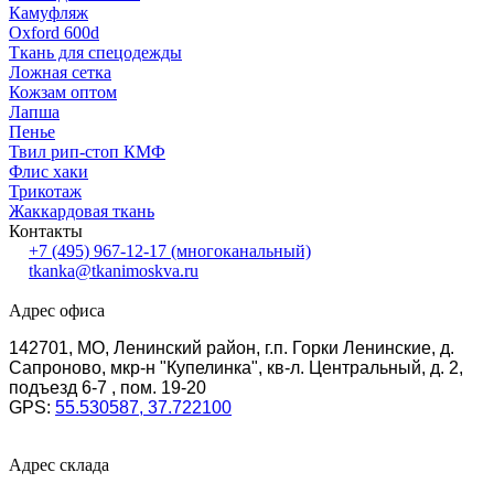
Камуфляж
Oxford 600d
Ткань для спецодежды
Ложная сетка
Кожзам оптом
Лапша
Пенье
Твил рип-стоп КМФ
Флис хаки
Трикотаж
Жаккардовая ткань
Контакты
+7 (495) 967-12-17
(многоканальный)
tkanka@tkanimoskva.ru
Адрес офиса
142701, МО, Ленинский район, г.п. Горки Ленинские, д.
Сапроново, мкр-н "Купелинка", кв-л. Центральный, д. 2,
подъезд 6-7 , пом. 19-20
GPS:
55.530587, 37.722100
Адрес склада