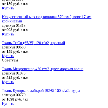
от
159
руб. / п.м.
Купить
Искусственный мех под кролика 570 г/м2, ворс 17 мм,
коричневый
артикул
01313
от
993
руб. / п.м.
Купить
Ткань ТиСи (65/35) 120 г/м2, красный
артикул
00680
от
159
руб. / п.м.
Купить
Советуем
Ткань Микровелюр 430 г/м2, цвет морская волна
артикул
01073
от
525
руб. / п.м.
Купить
Ткань Кулирка с лайкрой (92/8) 160 г/м2, пудра
артикул
00770
от
1098
руб. / кг
Купить