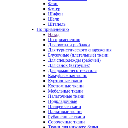
Флис
Футер
Шифон
Шелк
Штапель
По применению
Назад
По применению
Для охоты и рыбалки
Для туристического снаряжения
Блузочные (плательные) ткани
Для спецодежды (рабочей)
Для санок (ватрушек)
Для домашнего текстиля
Камуфляжная ткань
Курточные ткани
Костюмные ткани
Мебельные ткани
Палаточные ткани
Подкладочные
Плащевые ткани
Пальтовые ткани
Рубашечные ткани
Сорочечные ткани
Ткани для нижнего белья