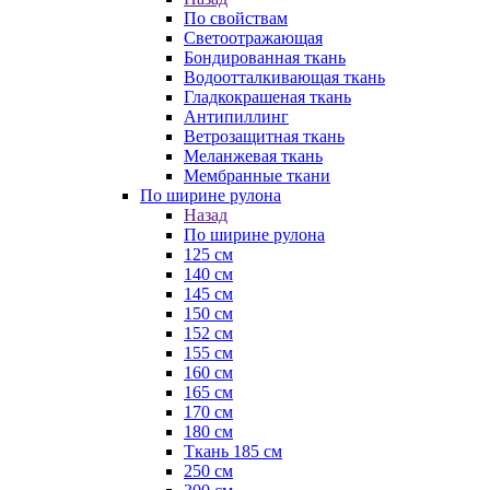
По свойствам
Светоотражающая
Бондированная ткань
Водоотталкивающая ткань
Гладкокрашеная ткань
Антипиллинг
Ветрозащитная ткань
Меланжевая ткань
Мембранные ткани
По ширине рулона
Назад
По ширине рулона
125 см
140 см
145 см
150 см
152 см
155 см
160 см
165 см
170 см
180 см
Ткань 185 см
250 см