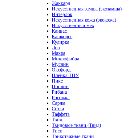
Жаккард
Искусственная замша (экозамша)
Интерлок
Искусственная кожа (экокожа)
Искусственный мех
Канвас
Кашкорсе
Кулирка
Лен
Махра
Микрофибра
Муслин
Оксфорд
Пленка ТПУ
Пике
Поплин
Рибана
Рогожка
Саржа
Сетка
Таффета
Твил
Твидовые ткани (Твид)
Тиси
Трикотажные ткани