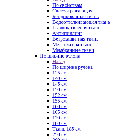
По свойствам
Светоотражающая
Бондированная ткань
Водоотталкивающая ткань
Гладкокрашеная ткань
Антипиллинг
Ветрозащитная ткань
Меланжевая ткань
Мембранные ткани
По ширине рулона
Назад
По ширине рулона
125 см
140 см
145 см
150 см
152 см
155 см
160 см
165 см
170 см
180 см
Ткань 185 см
250 см