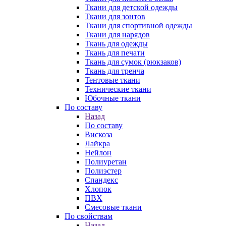
Ткани для детской одежды
Ткани для зонтов
Ткани для спортивной одежды
Ткани для нарядов
Ткань для одежды
Ткань для печати
Ткань для сумок (рюкзаков)
Ткань для тренча
Тентовые ткани
Технические ткани
Юбочные ткани
По составу
Назад
По составу
Вискоза
Лайкра
Нейлон
Полиуретан
Полиэстер
Спандекс
Хлопок
ПВХ
Смесовые ткани
По свойствам
Назад