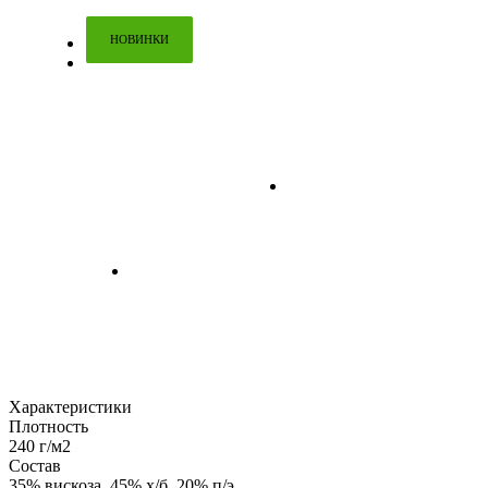
НОВИНКИ
Характеристики
Плотность
240 г/м2
Состав
35% вискоза, 45% х/б, 20% п/э