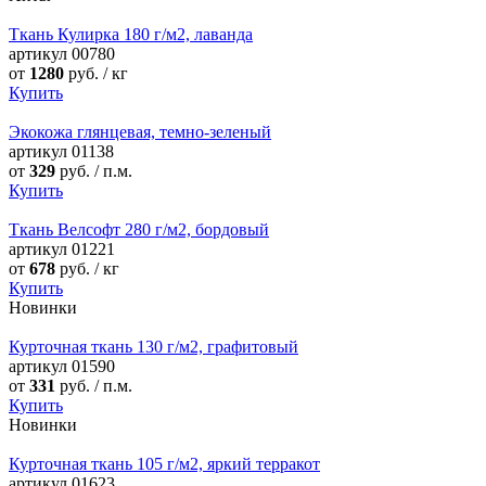
Ткань Кулирка 180 г/м2, лаванда
артикул
00780
от
1280
руб. / кг
Купить
Экокожа глянцевая, темно-зеленый
артикул
01138
от
329
руб. / п.м.
Купить
Ткань Велсофт 280 г/м2, бордовый
артикул
01221
от
678
руб. / кг
Купить
Новинки
Курточная ткань 130 г/м2, графитовый
артикул
01590
от
331
руб. / п.м.
Купить
Новинки
Курточная ткань 105 г/м2, яркий терракот
артикул
01623