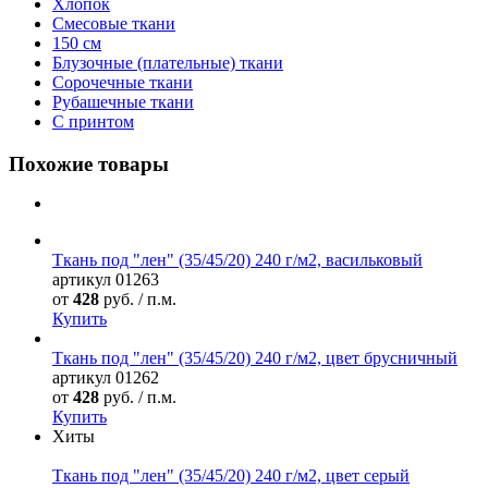
Хлопок
Смесовые ткани
150 см
Блузочные (плательные) ткани
Сорочечные ткани
Рубашечные ткани
С принтом
Похожие товары
Ткань под "лен" (35/45/20) 240 г/м2, васильковый
артикул
01263
от
428
руб. / п.м.
Купить
Ткань под "лен" (35/45/20) 240 г/м2, цвет брусничный
артикул
01262
от
428
руб. / п.м.
Купить
Хиты
Ткань под "лен" (35/45/20) 240 г/м2, цвет серый