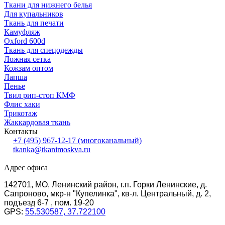
Ткани для нижнего белья
Для купальников
Ткань для печати
Камуфляж
Oxford 600d
Ткань для спецодежды
Ложная сетка
Кожзам оптом
Лапша
Пенье
Твил рип-стоп КМФ
Флис хаки
Трикотаж
Жаккардовая ткань
Контакты
+7 (495) 967-12-17
(многоканальный)
tkanka@tkanimoskva.ru
Адрес офиса
142701, МО, Ленинский район, г.п. Горки Ленинские, д.
Сапроново, мкр-н "Купелинка", кв-л. Центральный, д. 2,
подъезд 6-7 , пом. 19-20
GPS:
55.530587, 37.722100