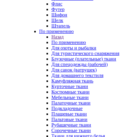
Флис
Футер
Шифон
Шелк
Штапель
По применению
Назад
По применению
Для охоты и рыбалки
Для туристического снаряжения
Блузочные (плательные) ткани
Для спецодежды (рабочей)
Для санок (ватрушек)
Для домашнего текстиля
Камуфляжная ткань
Курточные ткани
Костюмные ткани
Мебельные ткани
Палаточные ткани
Подкладочные
Плащевые ткани
Пальтовые ткани
Рубашечные ткани
Сорочечные ткани
Ткани для нижнего белья