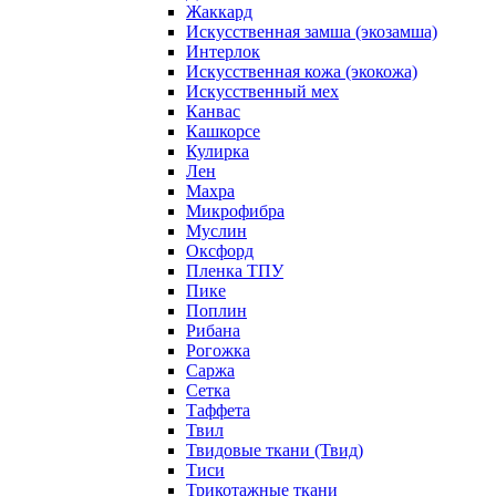
Жаккард
Искусственная замша (экозамша)
Интерлок
Искусственная кожа (экокожа)
Искусственный мех
Канвас
Кашкорсе
Кулирка
Лен
Махра
Микрофибра
Муслин
Оксфорд
Пленка ТПУ
Пике
Поплин
Рибана
Рогожка
Саржа
Сетка
Таффета
Твил
Твидовые ткани (Твид)
Тиси
Трикотажные ткани