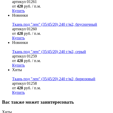
артикул
01261
от
428
руб. / п.м.
Купить
Новинки
Ткань под "лен" (35/45/20) 240 г/м2, брусничный
артикул
01260
от
428
руб. / п.м.
Купить
Новинки
Ткань под "лен" (35/45/20) 240 г/м2, серый
артикул
01259
от
428
руб. / п.м.
Купить
Хиты
Ткань под "лен" (35/45/20) 240 г/м2, бирюзовый
артикул
01258
от
428
руб. / п.м.
Купить
Вас также может заинтересовать
Хиты