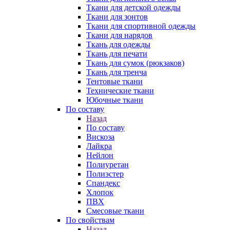
Ткани для детской одежды
Ткани для зонтов
Ткани для спортивной одежды
Ткани для нарядов
Ткань для одежды
Ткань для печати
Ткань для сумок (рюкзаков)
Ткань для тренча
Тентовые ткани
Технические ткани
Юбочные ткани
По составу
Назад
По составу
Вискоза
Лайкра
Нейлон
Полиуретан
Полиэстер
Спандекс
Хлопок
ПВХ
Смесовые ткани
По свойствам
Назад