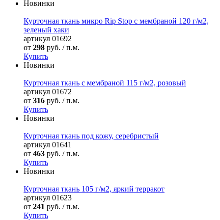
Новинки
Курточная ткань микро Rip Stop с мембраной 120 г/м2,
зеленый хаки
артикул
01692
от
298
руб. / п.м.
Купить
Новинки
Курточная ткань с мембраной 115 г/м2, розовый
артикул
01672
от
316
руб. / п.м.
Купить
Новинки
Курточная ткань под кожу, серебристый
артикул
01641
от
463
руб. / п.м.
Купить
Новинки
Курточная ткань 105 г/м2, яркий терракот
артикул
01623
от
241
руб. / п.м.
Купить