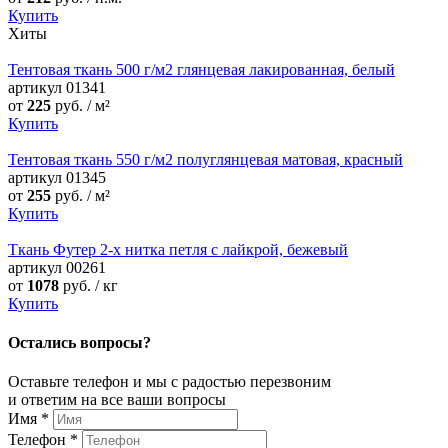
Купить
Хиты
Тентовая ткань 500 г/м2 глянцевая лакированная, белый
артикул
01341
от
225
руб. / м²
Купить
Тентовая ткань 550 г/м2 полуглянцевая матовая, красный
артикул
01345
от
255
руб. / м²
Купить
Ткань Футер 2-х нитка петля с лайкрой, бежевый
артикул
00261
от
1078
руб. / кг
Купить
Остались вопросы?
Оставьте телефон и мы с радостью перезвоним
и ответим на все ваши вопросы
Имя
*
Телефон
*