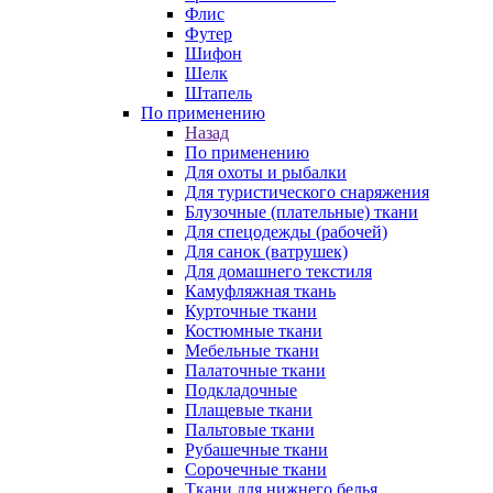
Флис
Футер
Шифон
Шелк
Штапель
По применению
Назад
По применению
Для охоты и рыбалки
Для туристического снаряжения
Блузочные (плательные) ткани
Для спецодежды (рабочей)
Для санок (ватрушек)
Для домашнего текстиля
Камуфляжная ткань
Курточные ткани
Костюмные ткани
Мебельные ткани
Палаточные ткани
Подкладочные
Плащевые ткани
Пальтовые ткани
Рубашечные ткани
Сорочечные ткани
Ткани для нижнего белья