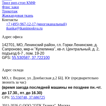
Твил рип-стоп КМФ
Флис хаки
Трикотаж
Жаккардовая ткань
Контакты
+7 (495) 967-12-17
(многоканальный)
tkanka@tkanimoskva.ru
Адрес офиса
142701, МО, Ленинский район, г.п. Горки Ленинские, д.
Сапроново, мкр-н "Купелинка", кв-л. Центральный, д. 2,
подъезд 6-7 , пом. 19-20
GPS:
55.530587, 37.722100
Адрес склада
МО, г. Видное, ул. Донбасская д.2 БЦ. Юг (предварительно
звонить за час)
(время заезда последней машины не позднее пн.-чт.
до 17.30., пт. до 16.30)
GPS:
55.550748, 37.686725
2011-2026 © ООО "ОТК Тканка". Москва