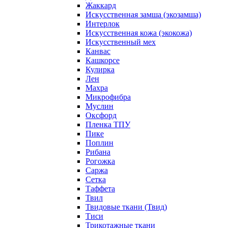
Жаккард
Искусственная замша (экозамша)
Интерлок
Искусственная кожа (экокожа)
Искусственный мех
Канвас
Кашкорсе
Кулирка
Лен
Махра
Микрофибра
Муслин
Оксфорд
Пленка ТПУ
Пике
Поплин
Рибана
Рогожка
Саржа
Сетка
Таффета
Твил
Твидовые ткани (Твид)
Тиси
Трикотажные ткани