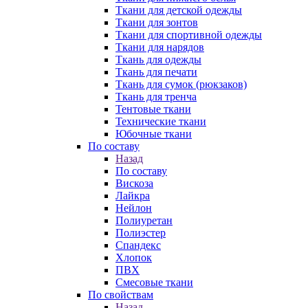
Ткани для детской одежды
Ткани для зонтов
Ткани для спортивной одежды
Ткани для нарядов
Ткань для одежды
Ткань для печати
Ткань для сумок (рюкзаков)
Ткань для тренча
Тентовые ткани
Технические ткани
Юбочные ткани
По составу
Назад
По составу
Вискоза
Лайкра
Нейлон
Полиуретан
Полиэстер
Спандекс
Хлопок
ПВХ
Смесовые ткани
По свойствам
Назад