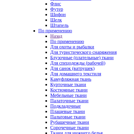
Флис
Футер
Шифон
Шелк
Штапель
По применению
Назад
По применению
Для охоты и рыбалки
Для туристического снаряжения
Блузочные (плательные) ткани
Для спецодежды (рабочей)
Для санок (ватрушек)
Для домашнего текстиля
Камуфляжная ткань
Курточные ткани
Костюмные ткани
Мебельные ткани
Палаточные ткани
Подкладочные
Плащевые ткани
Пальтовые ткани
Рубашечные ткани
Сорочечные ткани
Ткани для нижнего белья