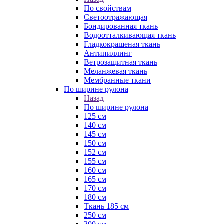
По свойствам
Светоотражающая
Бондированная ткань
Водоотталкивающая ткань
Гладкокрашеная ткань
Антипиллинг
Ветрозащитная ткань
Меланжевая ткань
Мембранные ткани
По ширине рулона
Назад
По ширине рулона
125 см
140 см
145 см
150 см
152 см
155 см
160 см
165 см
170 см
180 см
Ткань 185 см
250 см