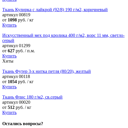
Ткань Кулирка с лайкрой (92/8) 190 г/м2, коричневый
артикул
00819
от
1098
руб. / кг
Купить
Искусственный мех под кролика 400 г/м2, ворс 11 мм, светло-
серый
артикул
01299
от
627
руб. / п.м.
Купить
Хиты
Ткань Футер 3-х нитка петля (80/20), желтый
артикул
00118
от
1054
руб. / кг
Купить
Ткань Флис 180 г/м2, св.серый
артикул
00020
от
512
руб. / кг
Купить
Остались вопросы?