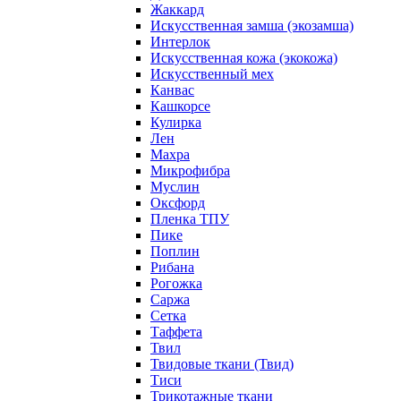
Жаккард
Искусственная замша (экозамша)
Интерлок
Искусственная кожа (экокожа)
Искусственный мех
Канвас
Кашкорсе
Кулирка
Лен
Махра
Микрофибра
Муслин
Оксфорд
Пленка ТПУ
Пике
Поплин
Рибана
Рогожка
Саржа
Сетка
Таффета
Твил
Твидовые ткани (Твид)
Тиси
Трикотажные ткани