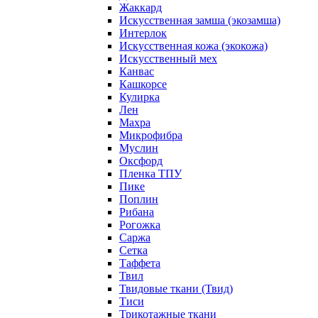
Жаккард
Искусственная замша (экозамша)
Интерлок
Искусственная кожа (экокожа)
Искусственный мех
Канвас
Кашкорсе
Кулирка
Лен
Махра
Микрофибра
Муслин
Оксфорд
Пленка ТПУ
Пике
Поплин
Рибана
Рогожка
Саржа
Сетка
Таффета
Твил
Твидовые ткани (Твид)
Тиси
Трикотажные ткани