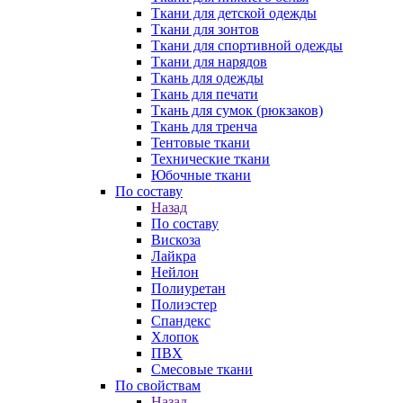
Ткани для детской одежды
Ткани для зонтов
Ткани для спортивной одежды
Ткани для нарядов
Ткань для одежды
Ткань для печати
Ткань для сумок (рюкзаков)
Ткань для тренча
Тентовые ткани
Технические ткани
Юбочные ткани
По составу
Назад
По составу
Вискоза
Лайкра
Нейлон
Полиуретан
Полиэстер
Спандекс
Хлопок
ПВХ
Смесовые ткани
По свойствам
Назад