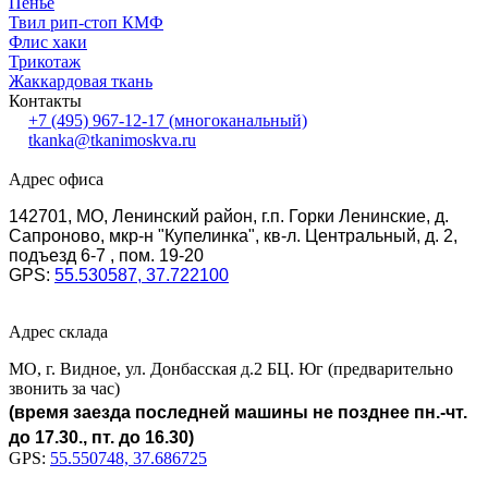
Пенье
Твил рип-стоп КМФ
Флис хаки
Трикотаж
Жаккардовая ткань
Контакты
+7 (495) 967-12-17
(многоканальный)
tkanka@tkanimoskva.ru
Адрес офиса
142701, МО, Ленинский район, г.п. Горки Ленинские, д.
Сапроново, мкр-н "Купелинка", кв-л. Центральный, д. 2,
подъезд 6-7 , пом. 19-20
GPS:
55.530587, 37.722100
Адрес склада
МО, г. Видное, ул. Донбасская д.2 БЦ. Юг (предварительно
звонить за час)
(время заезда последней машины не позднее пн.-чт.
до 17.30., пт. до 16.30)
GPS:
55.550748, 37.686725