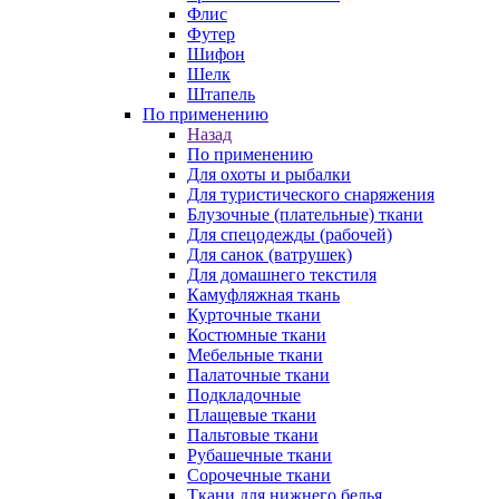
Флис
Футер
Шифон
Шелк
Штапель
По применению
Назад
По применению
Для охоты и рыбалки
Для туристического снаряжения
Блузочные (плательные) ткани
Для спецодежды (рабочей)
Для санок (ватрушек)
Для домашнего текстиля
Камуфляжная ткань
Курточные ткани
Костюмные ткани
Мебельные ткани
Палаточные ткани
Подкладочные
Плащевые ткани
Пальтовые ткани
Рубашечные ткани
Сорочечные ткани
Ткани для нижнего белья