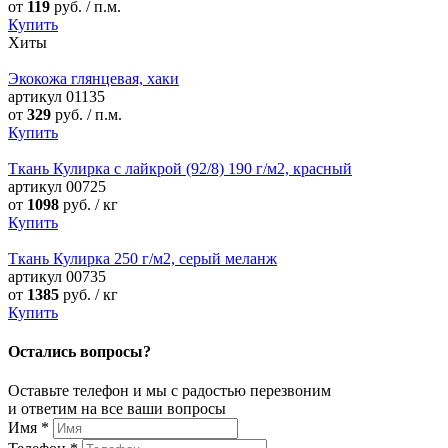
от
119
руб. / п.м.
Купить
Хиты
Экокожа глянцевая, хаки
артикул
01135
от
329
руб. / п.м.
Купить
Ткань Кулирка с лайкрой (92/8) 190 г/м2, красный
артикул
00725
от
1098
руб. / кг
Купить
Ткань Кулирка 250 г/м2, серый меланж
артикул
00735
от
1385
руб. / кг
Купить
Остались вопросы?
Оставьте телефон и мы с радостью перезвоним
и ответим на все ваши вопросы
Имя
*