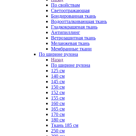
По свойствам
Светоотражающая
Бондированная ткань
Водоотталкивающая ткань
Гладкокрашеная ткань
Антипиллинг
Ветрозащитная ткань
Меланжевая ткань
Мембранные ткани
По ширине рулона
Назад
По ширине рулона
125 см
140 см
145 см
150 см
152 см
155 см
160 см
165 см
170 см
180 см
Ткань 185 см
250 см