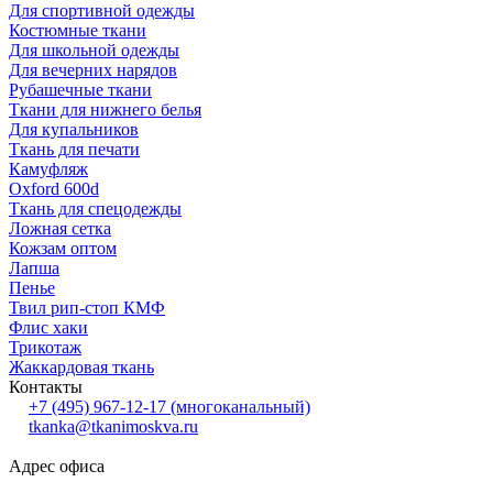
Для спортивной одежды
Костюмные ткани
Для школьной одежды
Для вечерних нарядов
Рубашечные ткани
Ткани для нижнего белья
Для купальников
Ткань для печати
Камуфляж
Oxford 600d
Ткань для спецодежды
Ложная сетка
Кожзам оптом
Лапша
Пенье
Твил рип-стоп КМФ
Флис хаки
Трикотаж
Жаккардовая ткань
Контакты
+7 (495) 967-12-17
(многоканальный)
tkanka@tkanimoskva.ru
Адрес офиса