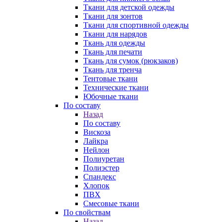
Ткани для детской одежды
Ткани для зонтов
Ткани для спортивной одежды
Ткани для нарядов
Ткань для одежды
Ткань для печати
Ткань для сумок (рюкзаков)
Ткань для тренча
Тентовые ткани
Технические ткани
Юбочные ткани
По составу
Назад
По составу
Вискоза
Лайкра
Нейлон
Полиуретан
Полиэстер
Спандекс
Хлопок
ПВХ
Смесовые ткани
По свойствам
Назад