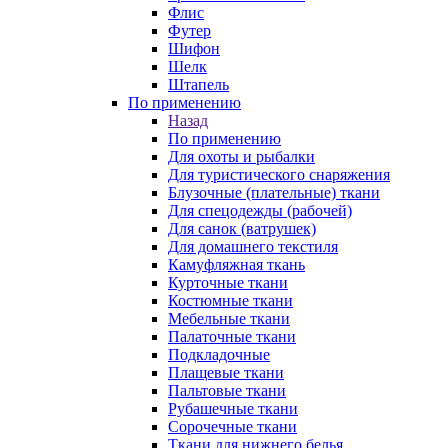
Флис
Футер
Шифон
Шелк
Штапель
По применению
Назад
По применению
Для охоты и рыбалки
Для туристического снаряжения
Блузочные (плательные) ткани
Для спецодежды (рабочей)
Для санок (ватрушек)
Для домашнего текстиля
Камуфляжная ткань
Курточные ткани
Костюмные ткани
Мебельные ткани
Палаточные ткани
Подкладочные
Плащевые ткани
Пальтовые ткани
Рубашечные ткани
Сорочечные ткани
Ткани для нижнего белья