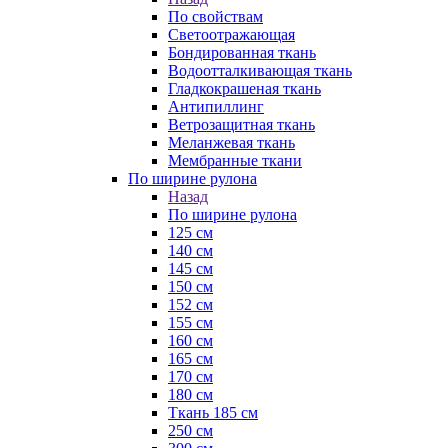
По свойствам
Светоотражающая
Бондированная ткань
Водоотталкивающая ткань
Гладкокрашеная ткань
Антипиллинг
Ветрозащитная ткань
Меланжевая ткань
Мембранные ткани
По ширине рулона
Назад
По ширине рулона
125 см
140 см
145 см
150 см
152 см
155 см
160 см
165 см
170 см
180 см
Ткань 185 см
250 см