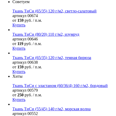
Советуем
Ткань ТиСи (65/35) 120 г/м2, светло-салатовый
артикул
00674
от
159
руб. / п.м.
Купить
Ткань ТиСи (80/20) 110 г/м2, изумруд
артикул
00646
от
119
руб. / п.м.
Купить
Ткань ТиСи (65/35) 120 г/м2, темная бирюза
артикул
00638
от
159
руб. / п.м.
Купить
Хиты
Ткань ТиСи с эластаном (60/36/4) 160 г/м2, бордовый
артикул
00579
от
250
руб. / п.м.
Купить
Ткань ТиСи (55/45) 140 г/м2, морская волна
артикул
00552