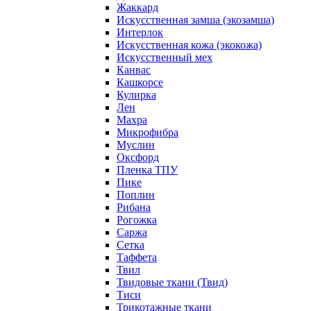
Жаккард
Искусственная замша (экозамша)
Интерлок
Искусственная кожа (экокожа)
Искусственный мех
Канвас
Кашкорсе
Кулирка
Лен
Махра
Микрофибра
Муслин
Оксфорд
Пленка ТПУ
Пике
Поплин
Рибана
Рогожка
Саржа
Сетка
Таффета
Твил
Твидовые ткани (Твид)
Тиси
Трикотажные ткани