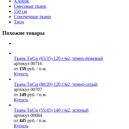
Хлопок
Смесовые ткани
150 см
Сорочечные ткани
Тиси
Похожие товары
Ткань ТиСи (65/35) 120 г/м2, темно-бежевый
артикул
00716
от
159
руб. / п.м.
Купить
Ткань ТиСи (80/20) 120 г/м2, темно-серый
артикул
00707
от
149
руб. / п.м.
Купить
Ткань ТиСи (55/45) 140 г/м2, зеленый
артикул
00684
от
445
руб. / п.м.
Купить