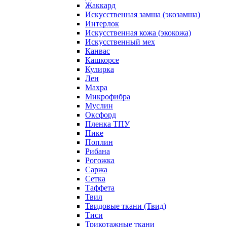
Жаккард
Искусственная замша (экозамша)
Интерлок
Искусственная кожа (экокожа)
Искусственный мех
Канвас
Кашкорсе
Кулирка
Лен
Махра
Микрофибра
Муслин
Оксфорд
Пленка ТПУ
Пике
Поплин
Рибана
Рогожка
Саржа
Сетка
Таффета
Твил
Твидовые ткани (Твид)
Тиси
Трикотажные ткани