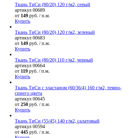
Ткань ТиСи (80/20) 120 г/м2, серый
артикул
00689
от
149
руб. / п.м.
Купить
Ткань ТиСи (80/20) 120 г/м2, зеленый
артикул
00683
от
149
руб. / п.м.
Купить
Ткань ТиСи (80/20) 110 г/м2, черный
артикул
00664
от
119
руб. / п.м.
Купить
Ткань ТиСи с эластаном (60/36/4) 160 г/м2, темно-
синего цвета
артикул
00645
от
250
руб. / п.м.
Купить
Ткань ТиСи (55/45) 140 г/м2, салатовый
артикул
00594
от
445
руб. / п.м.
Купить