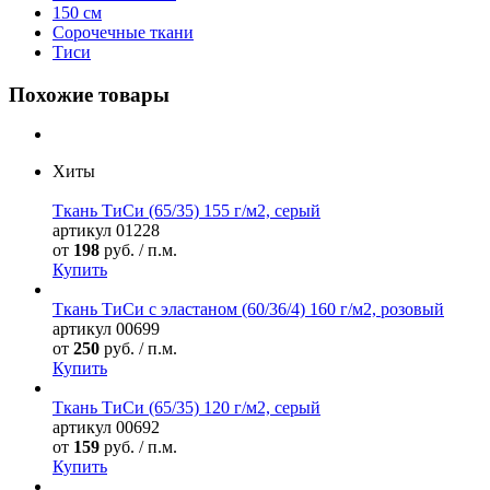
150 см
Сорочечные ткани
Тиси
Похожие товары
Хиты
Ткань ТиСи (65/35) 155 г/м2, серый
артикул
01228
от
198
руб. / п.м.
Купить
Ткань ТиСи с эластаном (60/36/4) 160 г/м2, розовый
артикул
00699
от
250
руб. / п.м.
Купить
Ткань ТиСи (65/35) 120 г/м2, серый
артикул
00692
от
159
руб. / п.м.
Купить