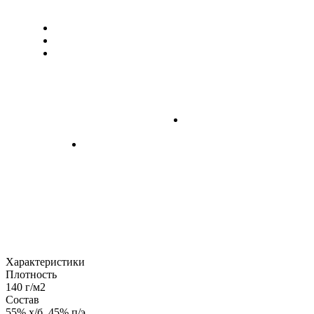
Характеристики
Плотность
140 г/м2
Состав
55% х/б, 45% п/э