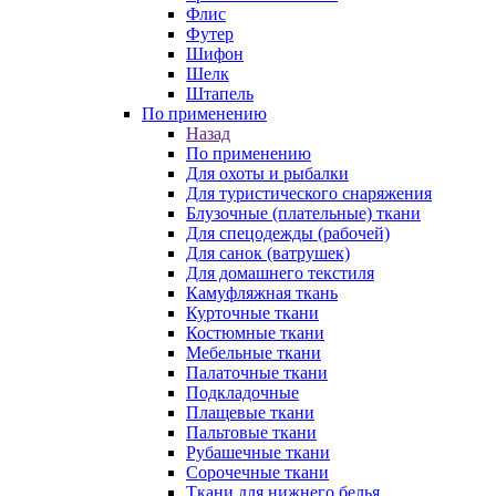
Флис
Футер
Шифон
Шелк
Штапель
По применению
Назад
По применению
Для охоты и рыбалки
Для туристического снаряжения
Блузочные (плательные) ткани
Для спецодежды (рабочей)
Для санок (ватрушек)
Для домашнего текстиля
Камуфляжная ткань
Курточные ткани
Костюмные ткани
Мебельные ткани
Палаточные ткани
Подкладочные
Плащевые ткани
Пальтовые ткани
Рубашечные ткани
Сорочечные ткани
Ткани для нижнего белья