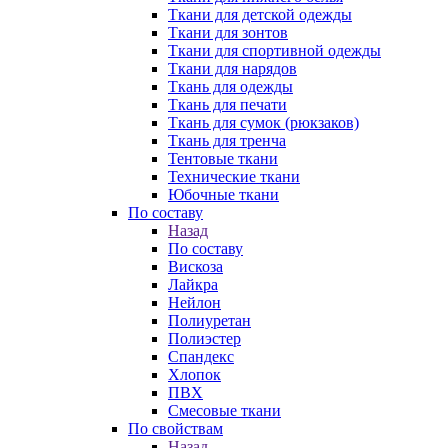
Ткани для детской одежды
Ткани для зонтов
Ткани для спортивной одежды
Ткани для нарядов
Ткань для одежды
Ткань для печати
Ткань для сумок (рюкзаков)
Ткань для тренча
Тентовые ткани
Технические ткани
Юбочные ткани
По составу
Назад
По составу
Вискоза
Лайкра
Нейлон
Полиуретан
Полиэстер
Спандекс
Хлопок
ПВХ
Смесовые ткани
По свойствам
Назад