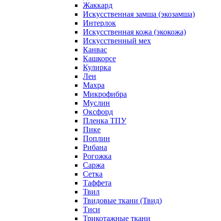
Жаккард
Искусственная замша (экозамша)
Интерлок
Искусственная кожа (экокожа)
Искусственный мех
Канвас
Кашкорсе
Кулирка
Лен
Махра
Микрофибра
Муслин
Оксфорд
Пленка ТПУ
Пике
Поплин
Рибана
Рогожка
Саржа
Сетка
Таффета
Твил
Твидовые ткани (Твид)
Тиси
Трикотажные ткани