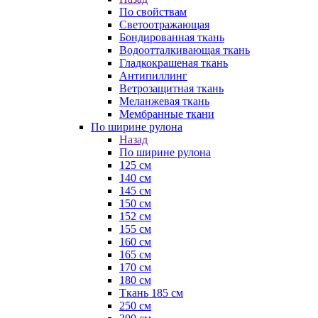
По свойствам
Светоотражающая
Бондированная ткань
Водоотталкивающая ткань
Гладкокрашеная ткань
Антипиллинг
Ветрозащитная ткань
Меланжевая ткань
Мембранные ткани
По ширине рулона
Назад
По ширине рулона
125 см
140 см
145 см
150 см
152 см
155 см
160 см
165 см
170 см
180 см
Ткань 185 см
250 см