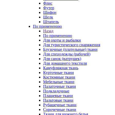
Флис
Футер
Шифон
Шелк
Штапель
По применению
Назад
По применению
Для охоты и рыбалки
Для туристического снаряжения
Блузочные (плательные) ткани
Для спецодежды (рабочей)
Для санок (ватрушек)
Для домашнего текстиля
Камуфляжная ткань
Курточные ткани
Костюмные ткани
Мебельные ткани
Палаточные ткани
Подкладочные
Плащевые ткани
Пальтовые ткани
Рубашечные ткани
Сорочечные ткани
Ткани для нижнего белья