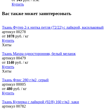
Купить
Вас также может заинтересовать
Ткань Футер 2-х нитка петля (72/22) с лайкрой, васильковый
артикул
00278
от
1078
руб. / кг
Купить
Хиты
Ткань Махра односторонняя, белый меланж
артикул
00479
от
1140
руб. / кг
Купить
Хиты
Ткань Флис 280 г/м2, серый
артикул
00005
от
480
руб. / кг
Купить
Ткань Кулирка с лайкрой (92/8) 160 г/м2, хаки
артикул
00782