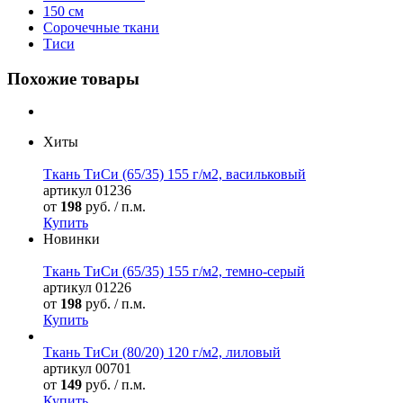
150 см
Сорочечные ткани
Тиси
Похожие товары
Хиты
Ткань ТиСи (65/35) 155 г/м2, васильковый
артикул
01236
от
198
руб. / п.м.
Купить
Новинки
Ткань ТиСи (65/35) 155 г/м2, темно-серый
артикул
01226
от
198
руб. / п.м.
Купить
Ткань ТиСи (80/20) 120 г/м2, лиловый
артикул
00701
от
149
руб. / п.м.
Купить