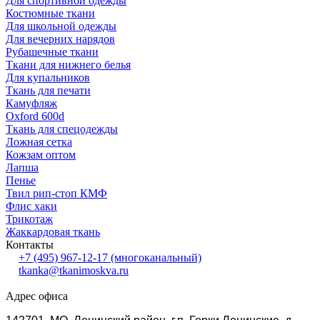
Для спортивной одежды
Костюмные ткани
Для школьной одежды
Для вечерних нарядов
Рубашечные ткани
Ткани для нижнего белья
Для купальников
Ткань для печати
Камуфляж
Oxford 600d
Ткань для спецодежды
Ложная сетка
Кожзам оптом
Лапша
Пенье
Твил рип-стоп КМФ
Флис хаки
Трикотаж
Жаккардовая ткань
Контакты
+7 (495) 967-12-17
(многоканальный)
tkanka@tkanimoskva.ru
Адрес офиса