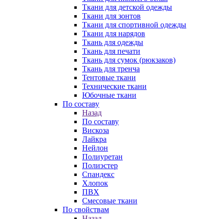
Ткани для детской одежды
Ткани для зонтов
Ткани для спортивной одежды
Ткани для нарядов
Ткань для одежды
Ткань для печати
Ткань для сумок (рюкзаков)
Ткань для тренча
Тентовые ткани
Технические ткани
Юбочные ткани
По составу
Назад
По составу
Вискоза
Лайкра
Нейлон
Полиуретан
Полиэстер
Спандекс
Хлопок
ПВХ
Смесовые ткани
По свойствам
Назад