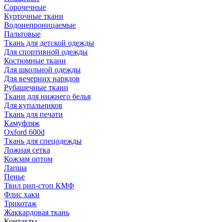
Сорочечные
Курточные ткани
Водонепроницаемые
Пальтовые
Ткань для детской одежды
Для спортивной одежды
Костюмные ткани
Для школьной одежды
Для вечерних нарядов
Рубашечные ткани
Ткани для нижнего белья
Для купальников
Ткань для печати
Камуфляж
Oxford 600d
Ткань для спецодежды
Ложная сетка
Кожзам оптом
Лапша
Пенье
Твил рип-стоп КМФ
Флис хаки
Трикотаж
Жаккардовая ткань
Контакты