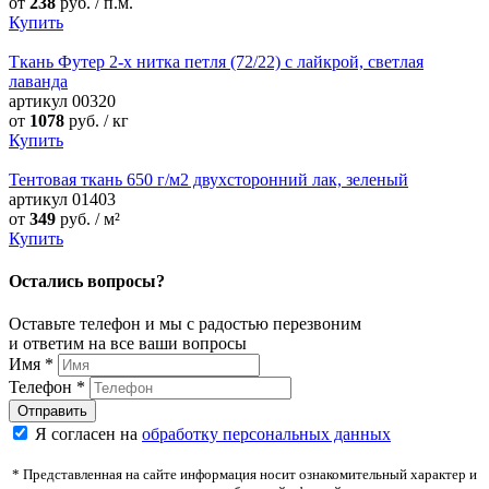
от
238
руб. / п.м.
Купить
Ткань Футер 2-х нитка петля (72/22) с лайкрой, светлая
лаванда
артикул
00320
от
1078
руб. / кг
Купить
Тентовая ткань 650 г/м2 двухсторонний лак, зеленый
артикул
01403
от
349
руб. / м²
Купить
Остались вопросы?
Оставьте телефон и мы с радостью перезвоним
и ответим на все ваши вопросы
Имя
*
Телефон
*
Я согласен на
обработку персональных данных
* Представленная на сайте информация носит ознакомительный характер и