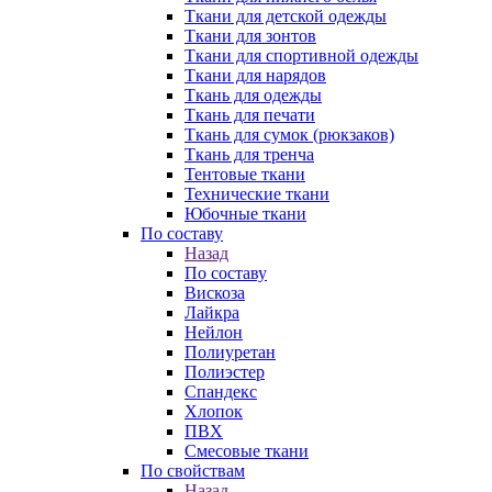
Ткани для детской одежды
Ткани для зонтов
Ткани для спортивной одежды
Ткани для нарядов
Ткань для одежды
Ткань для печати
Ткань для сумок (рюкзаков)
Ткань для тренча
Тентовые ткани
Технические ткани
Юбочные ткани
По составу
Назад
По составу
Вискоза
Лайкра
Нейлон
Полиуретан
Полиэстер
Спандекс
Хлопок
ПВХ
Смесовые ткани
По свойствам
Назад