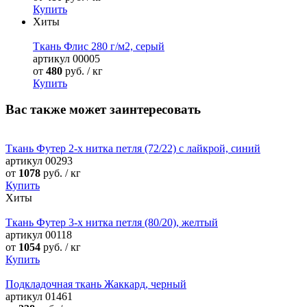
Купить
Хиты
Ткань Флис 280 г/м2, серый
артикул
00005
от
480
руб. / кг
Купить
Вас также может заинтересовать
Ткань Футер 2-х нитка петля (72/22) с лайкрой, синий
артикул
00293
от
1078
руб. / кг
Купить
Хиты
Ткань Футер 3-х нитка петля (80/20), желтый
артикул
00118
от
1054
руб. / кг
Купить
Подкладочная ткань Жаккард, черный
артикул
01461