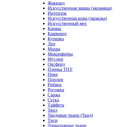
Жаккард
Искусственная замша (экозамша)
Интерлок
Искусственная кожа (экокожа)
Искусственный мех
Канвас
Кашкорсе
Кулирка
Лен
Махра
Микрофибра
Муслин
Оксфорд
Пленка ТПУ
Пике
Поплин
Рибана
Рогожка
Саржа
Сетка
Таффета
Твил
Твидовые ткани (Твид)
Тиси
Трикотажные ткани