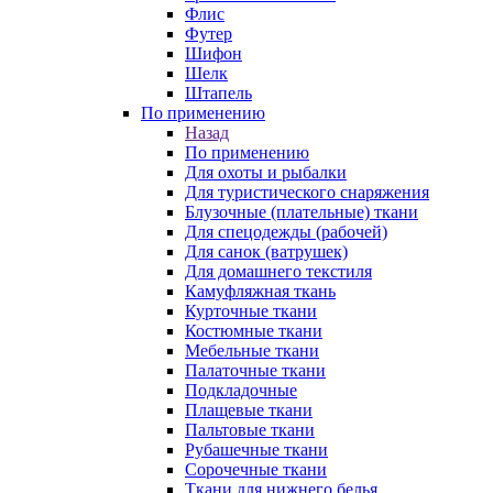
Флис
Футер
Шифон
Шелк
Штапель
По применению
Назад
По применению
Для охоты и рыбалки
Для туристического снаряжения
Блузочные (плательные) ткани
Для спецодежды (рабочей)
Для санок (ватрушек)
Для домашнего текстиля
Камуфляжная ткань
Курточные ткани
Костюмные ткани
Мебельные ткани
Палаточные ткани
Подкладочные
Плащевые ткани
Пальтовые ткани
Рубашечные ткани
Сорочечные ткани
Ткани для нижнего белья