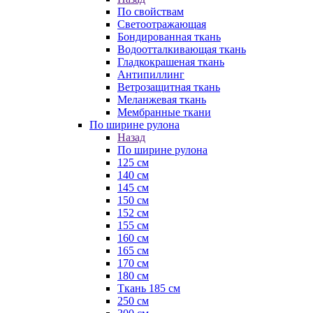
По свойствам
Светоотражающая
Бондированная ткань
Водоотталкивающая ткань
Гладкокрашеная ткань
Антипиллинг
Ветрозащитная ткань
Меланжевая ткань
Мембранные ткани
По ширине рулона
Назад
По ширине рулона
125 см
140 см
145 см
150 см
152 см
155 см
160 см
165 см
170 см
180 см
Ткань 185 см
250 см