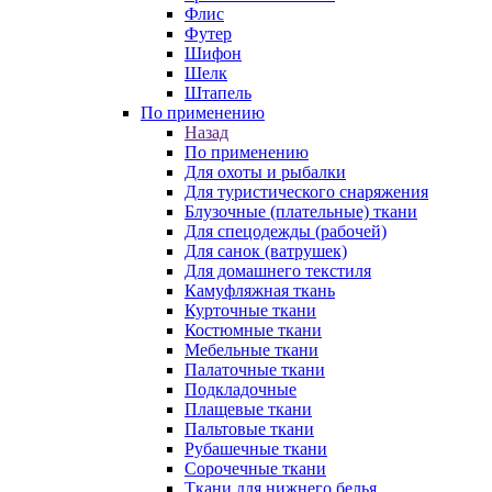
Флис
Футер
Шифон
Шелк
Штапель
По применению
Назад
По применению
Для охоты и рыбалки
Для туристического снаряжения
Блузочные (плательные) ткани
Для спецодежды (рабочей)
Для санок (ватрушек)
Для домашнего текстиля
Камуфляжная ткань
Курточные ткани
Костюмные ткани
Мебельные ткани
Палаточные ткани
Подкладочные
Плащевые ткани
Пальтовые ткани
Рубашечные ткани
Сорочечные ткани
Ткани для нижнего белья