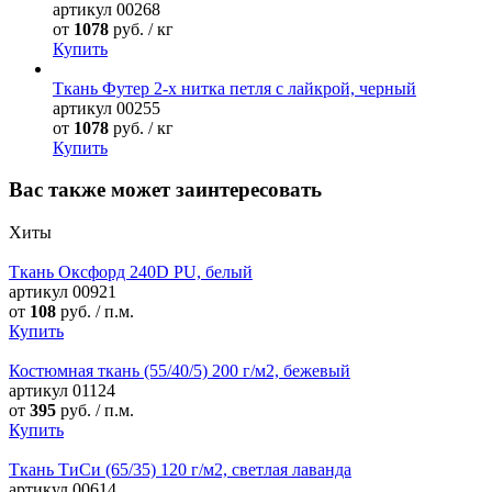
артикул
00268
от
1078
руб. / кг
Купить
Ткань Футер 2-х нитка петля с лайкрой, черный
артикул
00255
от
1078
руб. / кг
Купить
Вас также может заинтересовать
Хиты
Ткань Оксфорд 240D PU, белый
артикул
00921
от
108
руб. / п.м.
Купить
Костюмная ткань (55/40/5) 200 г/м2, бежевый
артикул
01124
от
395
руб. / п.м.
Купить
Ткань ТиСи (65/35) 120 г/м2, светлая лаванда
артикул
00614