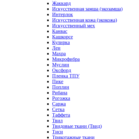
Жаккард
Искусственная замша (экозамша)
Интерлок
Искусственная кожа (экокожа)
Искусственный мех
Канвас
Кашкорсе
Кулирка
Лен
Махра
Микрофибра
Муслин
Оксфорд
Пленка ТПУ
Пике
Поплин
Рибана
Рогожка
Саржа
Сетка
Таффета
Твил
Твидовые ткани (Твид)
Тиси
Трикотажные ткани