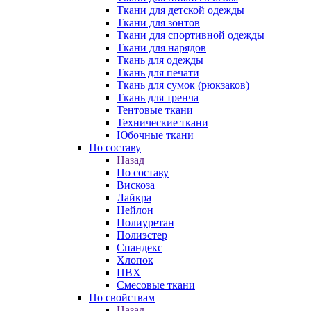
Ткани для детской одежды
Ткани для зонтов
Ткани для спортивной одежды
Ткани для нарядов
Ткань для одежды
Ткань для печати
Ткань для сумок (рюкзаков)
Ткань для тренча
Тентовые ткани
Технические ткани
Юбочные ткани
По составу
Назад
По составу
Вискоза
Лайкра
Нейлон
Полиуретан
Полиэстер
Спандекс
Хлопок
ПВХ
Смесовые ткани
По свойствам
Назад