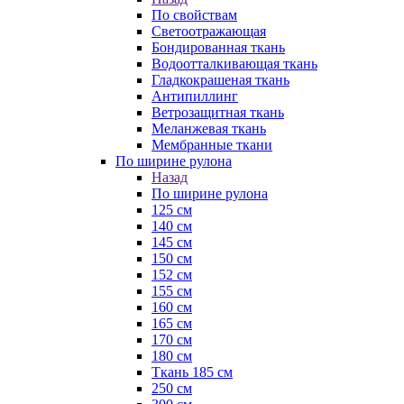
По свойствам
Светоотражающая
Бондированная ткань
Водоотталкивающая ткань
Гладкокрашеная ткань
Антипиллинг
Ветрозащитная ткань
Меланжевая ткань
Мембранные ткани
По ширине рулона
Назад
По ширине рулона
125 см
140 см
145 см
150 см
152 см
155 см
160 см
165 см
170 см
180 см
Ткань 185 см
250 см