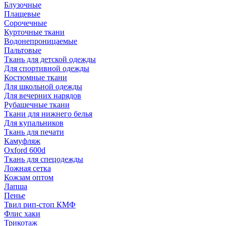
Блузочные
Плащевые
Сорочечные
Курточные ткани
Водонепроницаемые
Пальтовые
Ткань для детской одежды
Для спортивной одежды
Костюмные ткани
Для школьной одежды
Для вечерних нарядов
Рубашечные ткани
Ткани для нижнего белья
Для купальников
Ткань для печати
Камуфляж
Oxford 600d
Ткань для спецодежды
Ложная сетка
Кожзам оптом
Лапша
Пенье
Твил рип-стоп КМФ
Флис хаки
Трикотаж