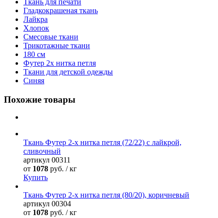
Ткань для печати
Гладкокрашеная ткань
Лайкра
Хлопок
Смесовые ткани
Трикотажные ткани
180 см
Футер 2х нитка петля
Ткани для детской одежды
Синяя
Похожие товары
Ткань Футер 2-х нитка петля (72/22) с лайкрой,
сливочный
артикул
00311
от
1078
руб. / кг
Купить
Ткань Футер 2-х нитка петля (80/20), коричневый
артикул
00304
от
1078
руб. / кг