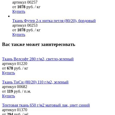
артикул
00257
от
1078
руб. / кг
Купить
Ткань Футер 2-х нитка петля (80/20), бордовый
артикул
00253
от
1078
руб. / кг
Купить
Вас также может заинтересовать
Ткань Велсофт 280 г/м2, светло-зеленый
артикул
01220
от
678
руб. / кг
Купить
Ткань ТиСи (80/20) 110 г/м2, зеленый
артикул
00682
от
119
руб. / п.м.
Купить
Тентовая ткань 650 г/м2 матовый лак, цвет синий
артикул
01370
от
294
руб. / м²