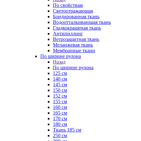
По свойствам
Светоотражающая
Бондированная ткань
Водоотталкивающая ткань
Гладкокрашеная ткань
Антипиллинг
Ветрозащитная ткань
Меланжевая ткань
Мембранные ткани
По ширине рулона
Назад
По ширине рулона
125 см
140 см
145 см
150 см
152 см
155 см
160 см
165 см
170 см
180 см
Ткань 185 см
250 см