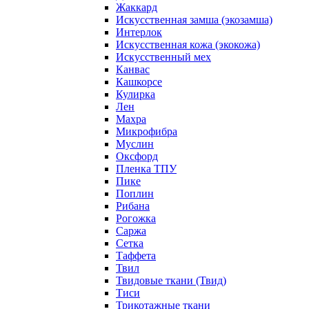
Жаккард
Искусственная замша (экозамша)
Интерлок
Искусственная кожа (экокожа)
Искусственный мех
Канвас
Кашкорсе
Кулирка
Лен
Махра
Микрофибра
Муслин
Оксфорд
Пленка ТПУ
Пике
Поплин
Рибана
Рогожка
Саржа
Сетка
Таффета
Твил
Твидовые ткани (Твид)
Тиси
Трикотажные ткани