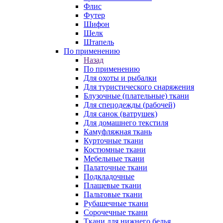
Флис
Футер
Шифон
Шелк
Штапель
По применению
Назад
По применению
Для охоты и рыбалки
Для туристического снаряжения
Блузочные (плательные) ткани
Для спецодежды (рабочей)
Для санок (ватрушек)
Для домашнего текстиля
Камуфляжная ткань
Курточные ткани
Костюмные ткани
Мебельные ткани
Палаточные ткани
Подкладочные
Плащевые ткани
Пальтовые ткани
Рубашечные ткани
Сорочечные ткани
Ткани для нижнего белья