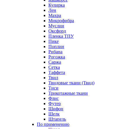
Кулирка
Лен
Махра
Микрофибра
Муслин
Оксфорд
Пленка ТПУ
Пике
Поплин
Рибана
Рогожка
Саржа
Сетка
Таффета
Твил
Твидовые ткани (Твид)
Тиси
Трикотажные ткани
Флис
Футер
Шифон
Шелк
Штапель
По применению