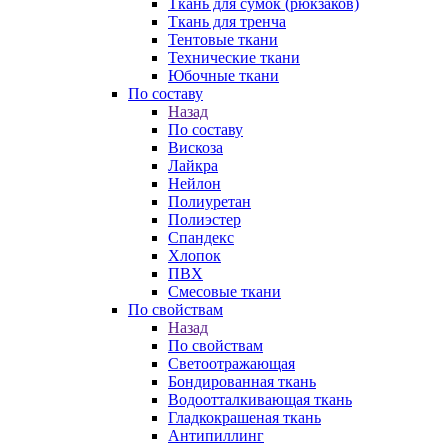
Ткань для сумок (рюкзаков)
Ткань для тренча
Тентовые ткани
Технические ткани
Юбочные ткани
По составу
Назад
По составу
Вискоза
Лайкра
Нейлон
Полиуретан
Полиэстер
Спандекс
Хлопок
ПВХ
Смесовые ткани
По свойствам
Назад
По свойствам
Светоотражающая
Бондированная ткань
Водоотталкивающая ткань
Гладкокрашеная ткань
Антипиллинг