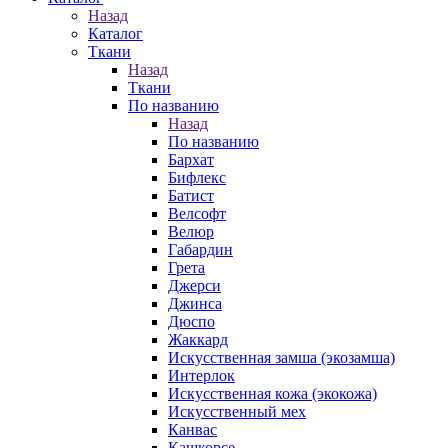
Назад
Каталог
Ткани
Назад
Ткани
По названию
Назад
По названию
Бархат
Бифлекс
Батист
Велсофт
Велюр
Габардин
Грета
Джерси
Джинса
Дюспо
Жаккард
Искусственная замша (экозамша)
Интерлок
Искусственная кожа (экокожа)
Искусственный мех
Канвас
Кашкорсе