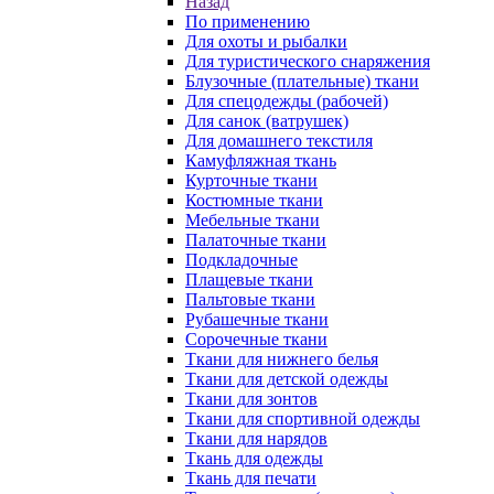
Назад
По применению
Для охоты и рыбалки
Для туристического снаряжения
Блузочные (плательные) ткани
Для спецодежды (рабочей)
Для санок (ватрушек)
Для домашнего текстиля
Камуфляжная ткань
Курточные ткани
Костюмные ткани
Мебельные ткани
Палаточные ткани
Подкладочные
Плащевые ткани
Пальтовые ткани
Рубашечные ткани
Сорочечные ткани
Ткани для нижнего белья
Ткани для детской одежды
Ткани для зонтов
Ткани для спортивной одежды
Ткани для нарядов
Ткань для одежды
Ткань для печати