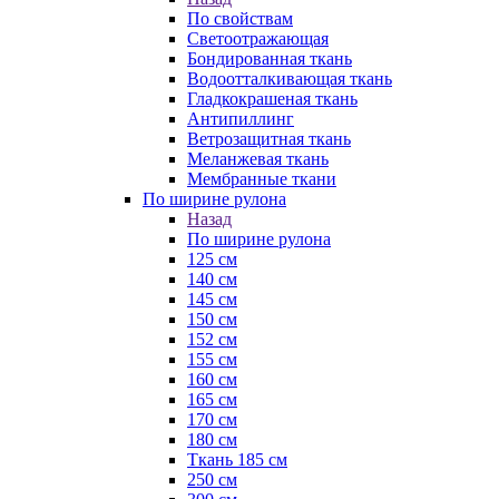
По свойствам
Светоотражающая
Бондированная ткань
Водоотталкивающая ткань
Гладкокрашеная ткань
Антипиллинг
Ветрозащитная ткань
Меланжевая ткань
Мембранные ткани
По ширине рулона
Назад
По ширине рулона
125 см
140 см
145 см
150 см
152 см
155 см
160 см
165 см
170 см
180 см
Ткань 185 см
250 см