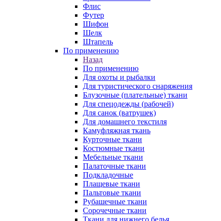
Флис
Футер
Шифон
Шелк
Штапель
По применению
Назад
По применению
Для охоты и рыбалки
Для туристического снаряжения
Блузочные (плательные) ткани
Для спецодежды (рабочей)
Для санок (ватрушек)
Для домашнего текстиля
Камуфляжная ткань
Курточные ткани
Костюмные ткани
Мебельные ткани
Палаточные ткани
Подкладочные
Плащевые ткани
Пальтовые ткани
Рубашечные ткани
Сорочечные ткани
Ткани для нижнего белья