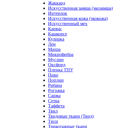
Жаккард
Искусственная замша (экозамша)
Интерлок
Искусственная кожа (экокожа)
Искусственный мех
Канвас
Кашкорсе
Кулирка
Лен
Махра
Микрофибра
Муслин
Оксфорд
Пленка ТПУ
Пике
Поплин
Рибана
Рогожка
Саржа
Сетка
Таффета
Твил
Твидовые ткани (Твид)
Тиси
Трикотажные ткани