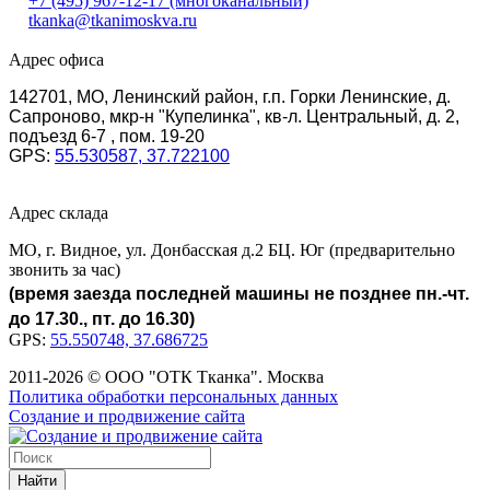
+7 (495) 967-12-17
(многоканальный)
tkanka@tkanimoskva.ru
Адрес офиса
142701, МО, Ленинский район, г.п. Горки Ленинские, д.
Сапроново, мкр-н "Купелинка", кв-л. Центральный, д. 2,
подъезд 6-7 , пом. 19-20
GPS:
55.530587, 37.722100
Адрес склада
МО, г. Видное, ул. Донбасская д.2 БЦ. Юг (предварительно
звонить за час)
(время заезда последней машины не позднее пн.-чт.
до 17.30., пт. до 16.30)
GPS:
55.550748, 37.686725
2011-2026 © ООО "ОТК Тканка". Москва
Политика обработки персональных данных
Создание и продвижение сайта
Найти