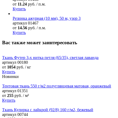
от
11.24
руб. / п.м.
Купить
Резинка ажурная (10 мм), 50 м, узор 3
артикул
01467
от
14.56
руб. / п.м.
Купить
Вас также может заинтересовать
Ткань Футер 3-х нитка петля (65/35), светлая лаванда
артикул
00180
от
1054
руб. / кг
Купить
Новинки
Тентовая ткань 550 г/м2 полуглянцевая матовая, оранжевый
артикул
01351
от
255
руб. / м²
Купить
Ткань Кулирка с лайкрой (92/8) 160 г/м2, бежевый
артикул
00744