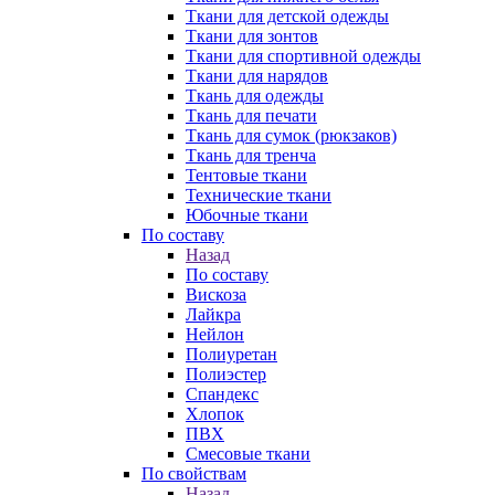
Ткани для детской одежды
Ткани для зонтов
Ткани для спортивной одежды
Ткани для нарядов
Ткань для одежды
Ткань для печати
Ткань для сумок (рюкзаков)
Ткань для тренча
Тентовые ткани
Технические ткани
Юбочные ткани
По составу
Назад
По составу
Вискоза
Лайкра
Нейлон
Полиуретан
Полиэстер
Спандекс
Хлопок
ПВХ
Смесовые ткани
По свойствам
Назад