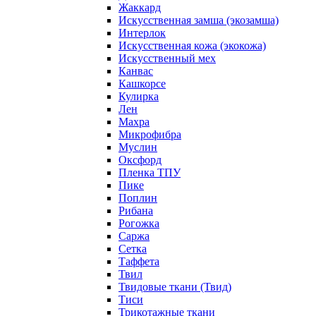
Жаккард
Искусственная замша (экозамша)
Интерлок
Искусственная кожа (экокожа)
Искусственный мех
Канвас
Кашкорсе
Кулирка
Лен
Махра
Микрофибра
Муслин
Оксфорд
Пленка ТПУ
Пике
Поплин
Рибана
Рогожка
Саржа
Сетка
Таффета
Твил
Твидовые ткани (Твид)
Тиси
Трикотажные ткани