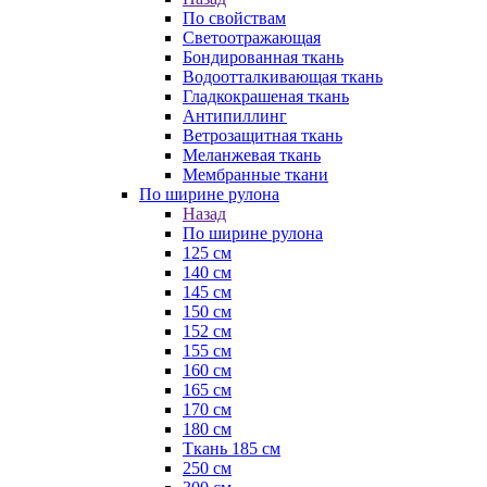
По свойствам
Светоотражающая
Бондированная ткань
Водоотталкивающая ткань
Гладкокрашеная ткань
Антипиллинг
Ветрозащитная ткань
Меланжевая ткань
Мембранные ткани
По ширине рулона
Назад
По ширине рулона
125 см
140 см
145 см
150 см
152 см
155 см
160 см
165 см
170 см
180 см
Ткань 185 см
250 см