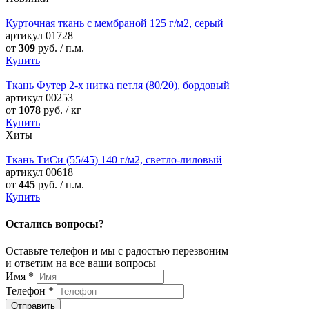
Курточная ткань с мембраной 125 г/м2, серый
артикул
01728
от
309
руб. / п.м.
Купить
Ткань Футер 2-х нитка петля (80/20), бордовый
артикул
00253
от
1078
руб. / кг
Купить
Хиты
Ткань ТиСи (55/45) 140 г/м2, светло-лиловый
артикул
00618
от
445
руб. / п.м.
Купить
Остались вопросы?
Оставьте телефон и мы с радостью перезвоним
и ответим на все ваши вопросы
Имя
*
Телефон
*