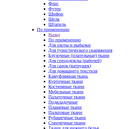
Флис
Футер
Шифон
Шелк
Штапель
По применению
Назад
По применению
Для охоты и рыбалки
Для туристического снаряжения
Блузочные (плательные) ткани
Для спецодежды (рабочей)
Для санок (ватрушек)
Для домашнего текстиля
Камуфляжная ткань
Курточные ткани
Костюмные ткани
Мебельные ткани
Палаточные ткани
Подкладочные
Плащевые ткани
Пальтовые ткани
Рубашечные ткани
Сорочечные ткани
Ткани для нижнего белья