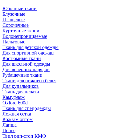
Юбочные ткани
Блузочные
Плащевые
Сорочечные
Курточные ткани
Водонепроницаемые
Пальтовые
Ткань для детской одежды
Для спортивной одежды
Костюмные ткани
Для школьной одежды
Для вечерних нарядов
Рубашечные ткани
Ткани для нижнего белья
Для купальников
Ткань для печати
Камуфляж
Oxford 600d
Ткань для спецодежды
Ложная сетка
Кожзам оптом
Лапша
Пенье
Твил рип-стоп КМФ