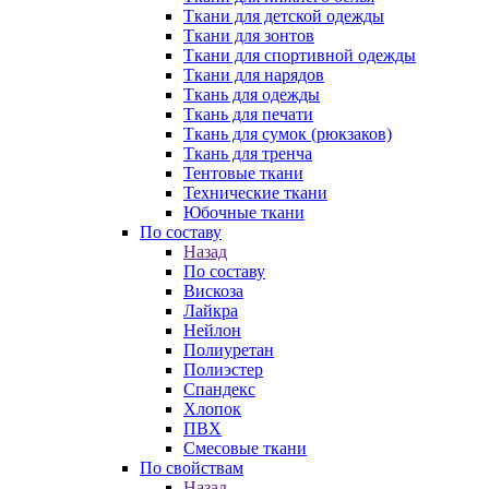
Ткани для детской одежды
Ткани для зонтов
Ткани для спортивной одежды
Ткани для нарядов
Ткань для одежды
Ткань для печати
Ткань для сумок (рюкзаков)
Ткань для тренча
Тентовые ткани
Технические ткани
Юбочные ткани
По составу
Назад
По составу
Вискоза
Лайкра
Нейлон
Полиуретан
Полиэстер
Спандекс
Хлопок
ПВХ
Смесовые ткани
По свойствам
Назад