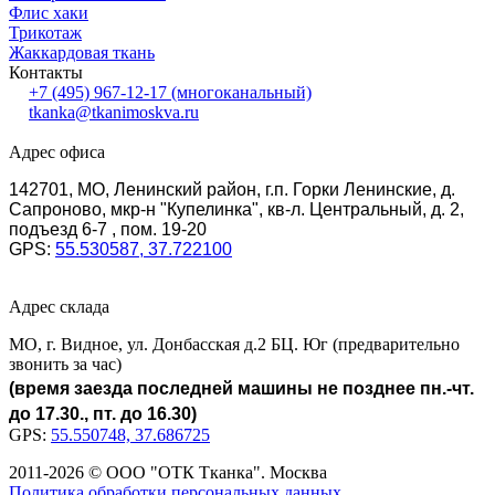
Флис хаки
Трикотаж
Жаккардовая ткань
Контакты
+7 (495) 967-12-17
(многоканальный)
tkanka@tkanimoskva.ru
Адрес офиса
142701, МО, Ленинский район, г.п. Горки Ленинские, д.
Сапроново, мкр-н "Купелинка", кв-л. Центральный, д. 2,
подъезд 6-7 , пом. 19-20
GPS:
55.530587, 37.722100
Адрес склада
МО, г. Видное, ул. Донбасская д.2 БЦ. Юг (предварительно
звонить за час)
(время заезда последней машины не позднее пн.-чт.
до 17.30., пт. до 16.30)
GPS:
55.550748, 37.686725
2011-2026 © ООО "ОТК Тканка". Москва
Политика обработки персональных данных