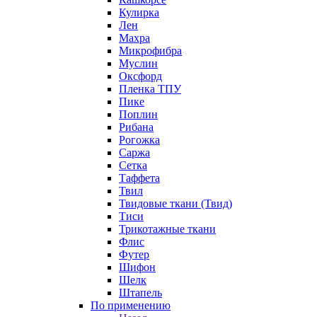
Кулирка
Лен
Махра
Микрофибра
Муслин
Оксфорд
Пленка ТПУ
Пике
Поплин
Рибана
Рогожка
Саржа
Сетка
Таффета
Твил
Твидовые ткани (Твид)
Тиси
Трикотажные ткани
Флис
Футер
Шифон
Шелк
Штапель
По применению