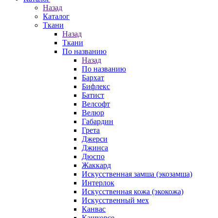
Назад
Каталог
Ткани
Назад
Ткани
По названию
Назад
По названию
Бархат
Бифлекс
Батист
Велсофт
Велюр
Габардин
Грета
Джерси
Джинса
Дюспо
Жаккард
Искусственная замша (экозамша)
Интерлок
Искусственная кожа (экокожа)
Искусственный мех
Канвас
Кашкорсе