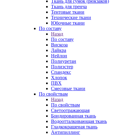
Ткань для сумок (рюкзаков)
Ткань для тренча
Тентовые ткани
Технические ткани
Юбочные ткани
По составу
Назад
По составу
Вискоза
Лайкра
Нейлон
Полиуретан
Полиэстер
Спандекс
Хлопок
ПВХ
Смесовые ткани
По свойствам
Назад
По свойствам
Светоотражающая
Бондированная ткань
Водоотталкивающая ткань
Гладкокрашеная ткань
Антипиллинг