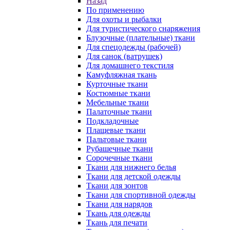
Назад
По применению
Для охоты и рыбалки
Для туристического снаряжения
Блузочные (плательные) ткани
Для спецодежды (рабочей)
Для санок (ватрушек)
Для домашнего текстиля
Камуфляжная ткань
Курточные ткани
Костюмные ткани
Мебельные ткани
Палаточные ткани
Подкладочные
Плащевые ткани
Пальтовые ткани
Рубашечные ткани
Сорочечные ткани
Ткани для нижнего белья
Ткани для детской одежды
Ткани для зонтов
Ткани для спортивной одежды
Ткани для нарядов
Ткань для одежды
Ткань для печати