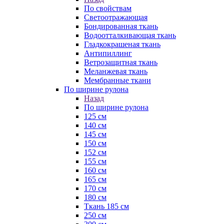
По свойствам
Светоотражающая
Бондированная ткань
Водоотталкивающая ткань
Гладкокрашеная ткань
Антипиллинг
Ветрозащитная ткань
Меланжевая ткань
Мембранные ткани
По ширине рулона
Назад
По ширине рулона
125 см
140 см
145 см
150 см
152 см
155 см
160 см
165 см
170 см
180 см
Ткань 185 см
250 см