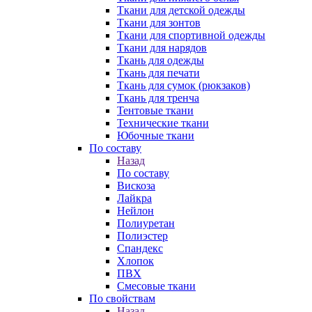
Ткани для детской одежды
Ткани для зонтов
Ткани для спортивной одежды
Ткани для нарядов
Ткань для одежды
Ткань для печати
Ткань для сумок (рюкзаков)
Ткань для тренча
Тентовые ткани
Технические ткани
Юбочные ткани
По составу
Назад
По составу
Вискоза
Лайкра
Нейлон
Полиуретан
Полиэстер
Спандекс
Хлопок
ПВХ
Смесовые ткани
По свойствам
Назад