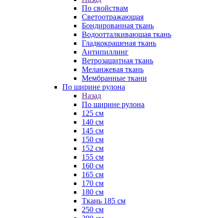
По свойствам
Светоотражающая
Бондированная ткань
Водоотталкивающая ткань
Гладкокрашеная ткань
Антипиллинг
Ветрозащитная ткань
Меланжевая ткань
Мембранные ткани
По ширине рулона
Назад
По ширине рулона
125 см
140 см
145 см
150 см
152 см
155 см
160 см
165 см
170 см
180 см
Ткань 185 см
250 см