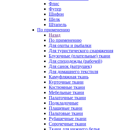
Флис
Футер
Шифон
Шелк
Штапель
По применению
Назад
По применению
Для охоты и рыбалки
Для туристического снаряжения
Блузочные (плательные) ткани
Для спецодежды (рабочей)
Для санок (ватрушек)
Для домашнего текстиля
Камуфляжная ткань
Курточные ткани
Костюмные ткани
Мебельные ткани
Палаточные ткани
Подкладочные
Плащевые ткани
Пальтовые ткани
Рубашечные ткани
Сорочечные ткани
Ткани для нижнего белья