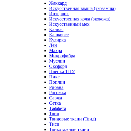
Жаккард
Искусственная замша (экозамша)
Интерлок
Искусственная кожа (экокожа)
Искусственный мех
Канвас
Кашкорсе
Кулирка
Лен
Махра
Микрофибра
Муслин
Оксфорд
Пленка ТПУ
Пике
Поплин
Рибана
Рогожка
Саржа
Сетка
Таффета
Твил
Твидовые ткани (Твид)
Тиси
Трикотажные ткани