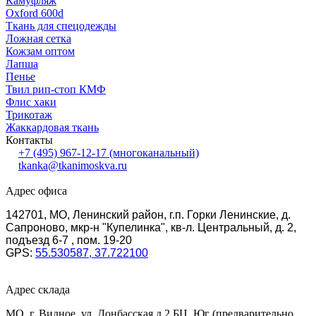
Камуфляж
Oxford 600d
Ткань для спецодежды
Ложная сетка
Кожзам оптом
Лапша
Пенье
Твил рип-стоп КМФ
Флис хаки
Трикотаж
Жаккардовая ткань
Контакты
+7 (495) 967-12-17
(многоканальный)
tkanka@tkanimoskva.ru
Адрес офиса
142701, МО, Ленинский район, г.п. Горки Ленинские, д.
Сапроново, мкр-н "Купелинка", кв-л. Центральный, д. 2,
подъезд 6-7 , пом. 19-20
GPS:
55.530587, 37.722100
Адрес склада
МО, г. Видное, ул. Донбасская д.2 БЦ. Юг (предварительно