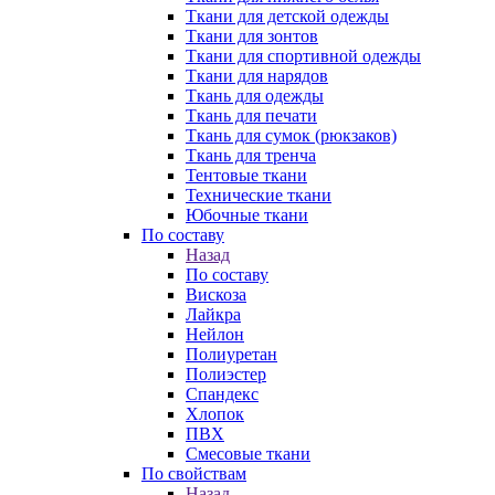
Ткани для детской одежды
Ткани для зонтов
Ткани для спортивной одежды
Ткани для нарядов
Ткань для одежды
Ткань для печати
Ткань для сумок (рюкзаков)
Ткань для тренча
Тентовые ткани
Технические ткани
Юбочные ткани
По составу
Назад
По составу
Вискоза
Лайкра
Нейлон
Полиуретан
Полиэстер
Спандекс
Хлопок
ПВХ
Смесовые ткани
По свойствам
Назад