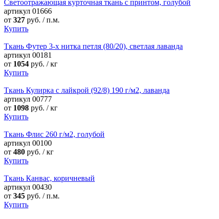
Светоотражающая курточная ткань с принтом, голубой
артикул
01666
от
327
руб. / п.м.
Купить
Ткань Футер 3-х нитка петля (80/20), светлая лаванда
артикул
00181
от
1054
руб. / кг
Купить
Ткань Кулирка с лайкрой (92/8) 190 г/м2, лаванда
артикул
00777
от
1098
руб. / кг
Купить
Ткань Флис 260 г/м2, голубой
артикул
00100
от
480
руб. / кг
Купить
Ткань Канвас, коричневый
артикул
00430
от
345
руб. / п.м.
Купить