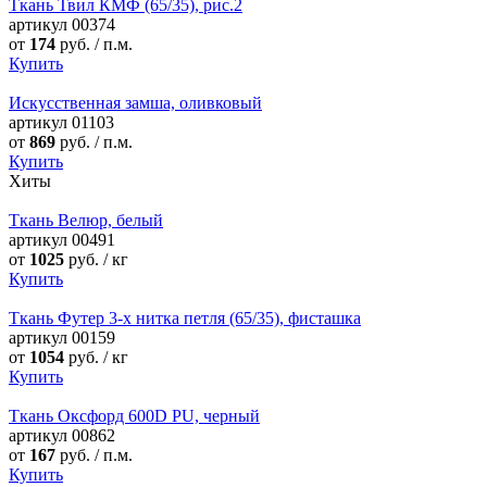
Ткань Твил КМФ (65/35), рис.2
артикул
00374
от
174
руб. / п.м.
Купить
Искусственная замша, оливковый
артикул
01103
от
869
руб. / п.м.
Купить
Хиты
Ткань Велюр, белый
артикул
00491
от
1025
руб. / кг
Купить
Ткань Футер 3-х нитка петля (65/35), фисташка
артикул
00159
от
1054
руб. / кг
Купить
Ткань Оксфорд 600D PU, черный
артикул
00862
от
167
руб. / п.м.
Купить