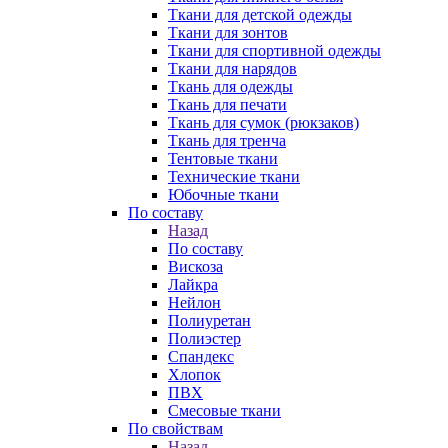
Ткани для детской одежды
Ткани для зонтов
Ткани для спортивной одежды
Ткани для нарядов
Ткань для одежды
Ткань для печати
Ткань для сумок (рюкзаков)
Ткань для тренча
Тентовые ткани
Технические ткани
Юбочные ткани
По составу
Назад
По составу
Вискоза
Лайкра
Нейлон
Полиуретан
Полиэстер
Спандекс
Хлопок
ПВХ
Смесовые ткани
По свойствам
Назад