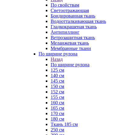
По свойствам
Светоотражающая
Бондированная ткань
Водоотталкивающая ткань
Гладкокрашеная ткань
Антипиллинг
Ветрозащитная ткань
Меланжевая ткань
Мембранные ткани
По ширине рулона
Назад
По ширине рулона
125 см
140 см
145 см
150 см
152 см
155 см
160 см
165 см
170 см
180 см
Ткань 185 см
250 см