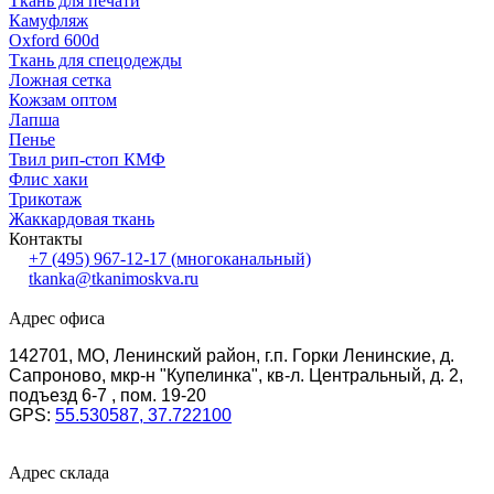
Ткань для печати
Камуфляж
Oxford 600d
Ткань для спецодежды
Ложная сетка
Кожзам оптом
Лапша
Пенье
Твил рип-стоп КМФ
Флис хаки
Трикотаж
Жаккардовая ткань
Контакты
+7 (495) 967-12-17
(многоканальный)
tkanka@tkanimoskva.ru
Адрес офиса
142701, МО, Ленинский район, г.п. Горки Ленинские, д.
Сапроново, мкр-н "Купелинка", кв-л. Центральный, д. 2,
подъезд 6-7 , пом. 19-20
GPS:
55.530587, 37.722100
Адрес склада