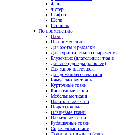
Флис
Футер
Шифон
Шелк
Штапель
По применению
Назад
По применению
Для охоты и рыбалки
Для туристического снаряжения
Блузочные (плательные) ткани
Для спецодежды (рабочей)
Для санок (ватрушек)
Для домашнего текстиля
Камуфляжная ткань
Курточные ткани
Костюмные ткани
Мебельные ткани
Палаточные ткани
Подкладочные
Плащевые ткани
Пальтовые ткани
Рубашечные ткани
Сорочечные ткани
Ткани для нижнего белья