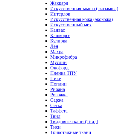
Жаккард
Искусственная замша (экозамша)
Интерлок
Искусственная кожа (экокожа)
Искусственный мех
Канвас
Кашкорсе
Кулирка
Лен
Махра
Микрофибра
Муслин
Оксфорд
Пленка ТПУ
Пике
Поплин
Рибана
Рогожка
Саржа
Сетка
Таффета
Твил
Твидовые ткани (Твид)
Тиси
Трикотажные ткани