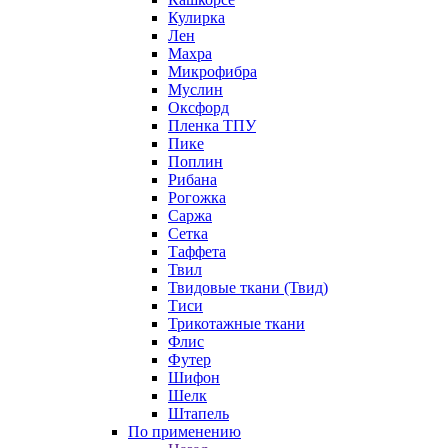
Кулирка
Лен
Махра
Микрофибра
Муслин
Оксфорд
Пленка ТПУ
Пике
Поплин
Рибана
Рогожка
Саржа
Сетка
Таффета
Твил
Твидовые ткани (Твид)
Тиси
Трикотажные ткани
Флис
Футер
Шифон
Шелк
Штапель
По применению