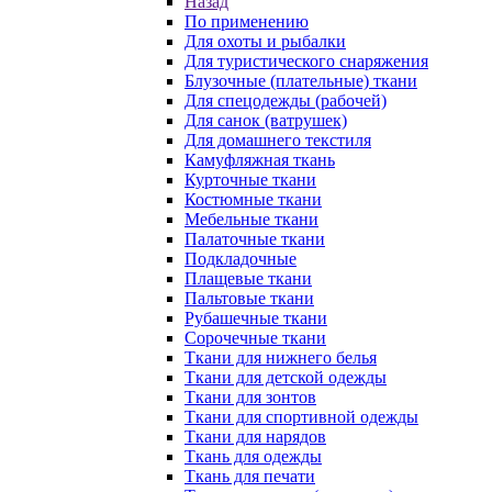
Назад
По применению
Для охоты и рыбалки
Для туристического снаряжения
Блузочные (плательные) ткани
Для спецодежды (рабочей)
Для санок (ватрушек)
Для домашнего текстиля
Камуфляжная ткань
Курточные ткани
Костюмные ткани
Мебельные ткани
Палаточные ткани
Подкладочные
Плащевые ткани
Пальтовые ткани
Рубашечные ткани
Сорочечные ткани
Ткани для нижнего белья
Ткани для детской одежды
Ткани для зонтов
Ткани для спортивной одежды
Ткани для нарядов
Ткань для одежды
Ткань для печати