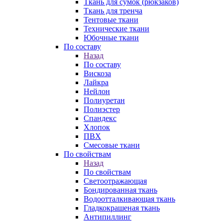
Ткань для сумок (рюкзаков)
Ткань для тренча
Тентовые ткани
Технические ткани
Юбочные ткани
По составу
Назад
По составу
Вискоза
Лайкра
Нейлон
Полиуретан
Полиэстер
Спандекс
Хлопок
ПВХ
Смесовые ткани
По свойствам
Назад
По свойствам
Светоотражающая
Бондированная ткань
Водоотталкивающая ткань
Гладкокрашеная ткань
Антипиллинг