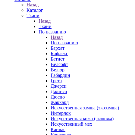
Назад
Каталог
Ткани
Назад
Ткани
По названию
Назад
По названию
Бархат
Бифлекс
Батист
Велсофт
Велюр
Габардин
Грета
Джерси
Джинса
Дюспо
Жаккард
Искусственная замша (экозамша)
Интерлок
Искусственная кожа (экокожа)
Искусственный мех
Канвас
Кашкорсе