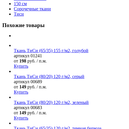
150 см
Сорочечные ткани
Тиси
Похожие товары
Ткань ТиСи (65/35) 155 г/м2, голубой
артикул
01241
от
198
руб. / п.м.
Купить
Ткань ТиСи (80/20) 120 г/м2, серый
артикул
00689
от
149
руб. / п.м.
Купить
Ткань ТиСи (80/20) 120 г/м2, зеленый
артикул
00683
от
149
руб. / п.м.
Купить
Ткань ТиСи (65/35) 120 г/м2, темная бирюза