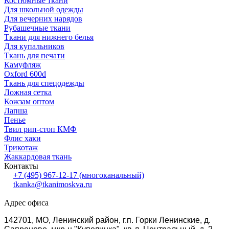
Костюмные ткани
Для школьной одежды
Для вечерних нарядов
Рубашечные ткани
Ткани для нижнего белья
Для купальников
Ткань для печати
Камуфляж
Oxford 600d
Ткань для спецодежды
Ложная сетка
Кожзам оптом
Лапша
Пенье
Твил рип-стоп КМФ
Флис хаки
Трикотаж
Жаккардовая ткань
Контакты
+7 (495) 967-12-17
(многоканальный)
tkanka@tkanimoskva.ru
Адрес офиса
142701, МО, Ленинский район, г.п. Горки Ленинские, д.