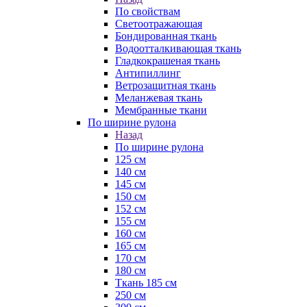
По свойствам
Светоотражающая
Бондированная ткань
Водоотталкивающая ткань
Гладкокрашеная ткань
Антипиллинг
Ветрозащитная ткань
Меланжевая ткань
Мембранные ткани
По ширине рулона
Назад
По ширине рулона
125 см
140 см
145 см
150 см
152 см
155 см
160 см
165 см
170 см
180 см
Ткань 185 см
250 см