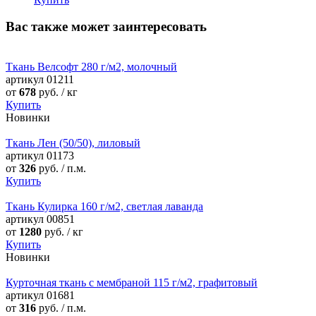
Вас также может заинтересовать
Ткань Велсофт 280 г/м2, молочный
артикул
01211
от
678
руб. / кг
Купить
Новинки
Ткань Лен (50/50), лиловый
артикул
01173
от
326
руб. / п.м.
Купить
Ткань Кулирка 160 г/м2, светлая лаванда
артикул
00851
от
1280
руб. / кг
Купить
Новинки
Курточная ткань с мембраной 115 г/м2, графитовый
артикул
01681
от
316
руб. / п.м.