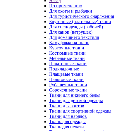
Назад
По применению
Для охоты и рыбалки
Для туристического снаряжения
Блузочные (плательные) ткани
Для спецодежды (рабочей)
Для санок (ватрушек)
Для домашнего текстиля
Камуфляжная ткань
Курточные ткани
Костюмные ткани
Мебельные ткани
Палаточные ткани
Подкладочные
Плащевые ткани
Пальтовые ткани
Рубашечные ткани
Сорочечные ткани
Ткани для нижнего белья
Ткани для детской одежды
Ткани для зонтов
Ткани для спортивной одежды
Ткани для нарядов
Ткань для одежды
Ткань для печати