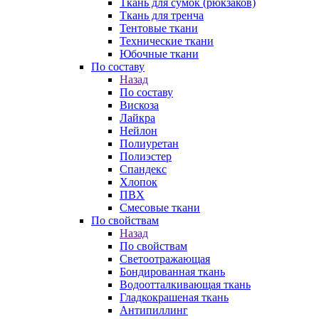
Ткань для сумок (рюкзаков)
Ткань для тренча
Тентовые ткани
Технические ткани
Юбочные ткани
По составу
Назад
По составу
Вискоза
Лайкра
Нейлон
Полиуретан
Полиэстер
Спандекс
Хлопок
ПВХ
Смесовые ткани
По свойствам
Назад
По свойствам
Светоотражающая
Бондированная ткань
Водоотталкивающая ткань
Гладкокрашеная ткань
Антипиллинг