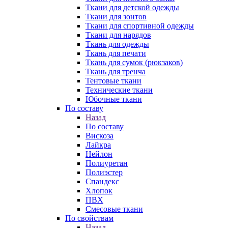
Ткани для детской одежды
Ткани для зонтов
Ткани для спортивной одежды
Ткани для нарядов
Ткань для одежды
Ткань для печати
Ткань для сумок (рюкзаков)
Ткань для тренча
Тентовые ткани
Технические ткани
Юбочные ткани
По составу
Назад
По составу
Вискоза
Лайкра
Нейлон
Полиуретан
Полиэстер
Спандекс
Хлопок
ПВХ
Смесовые ткани
По свойствам
Назад