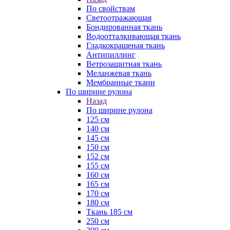
По свойствам
Светоотражающая
Бондированная ткань
Водоотталкивающая ткань
Гладкокрашеная ткань
Антипиллинг
Ветрозащитная ткань
Меланжевая ткань
Мембранные ткани
По ширине рулона
Назад
По ширине рулона
125 см
140 см
145 см
150 см
152 см
155 см
160 см
165 см
170 см
180 см
Ткань 185 см
250 см