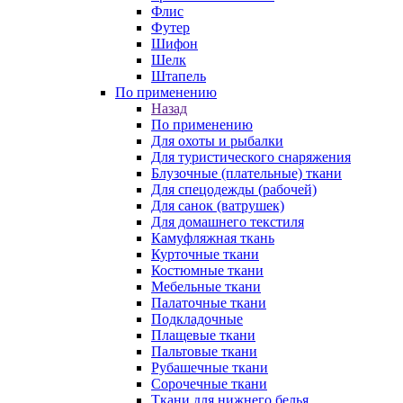
Флис
Футер
Шифон
Шелк
Штапель
По применению
Назад
По применению
Для охоты и рыбалки
Для туристического снаряжения
Блузочные (плательные) ткани
Для спецодежды (рабочей)
Для санок (ватрушек)
Для домашнего текстиля
Камуфляжная ткань
Курточные ткани
Костюмные ткани
Мебельные ткани
Палаточные ткани
Подкладочные
Плащевые ткани
Пальтовые ткани
Рубашечные ткани
Сорочечные ткани
Ткани для нижнего белья