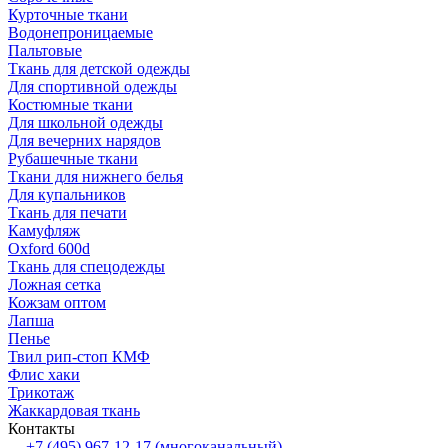
Курточные ткани
Водонепроницаемые
Пальтовые
Ткань для детской одежды
Для спортивной одежды
Костюмные ткани
Для школьной одежды
Для вечерних нарядов
Рубашечные ткани
Ткани для нижнего белья
Для купальников
Ткань для печати
Камуфляж
Oxford 600d
Ткань для спецодежды
Ложная сетка
Кожзам оптом
Лапша
Пенье
Твил рип-стоп КМФ
Флис хаки
Трикотаж
Жаккардовая ткань
Контакты
+7 (495) 967-12-17
(многоканальный)