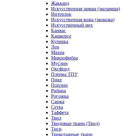
Жаккард
Искусственная замша (экозамша)
Интерлок
Искусственная кожа (экокожа)
Искусственный мех
Канвас
Кашкорсе
Кулирка
Лен
Махра
Микрофибра
Муслин
Оксфорд
Пленка ТПУ
Пике
Поплин
Рибана
Рогожка
Саржа
Сетка
Таффета
Твил
Твидовые ткани (Твид)
Тиси
Трикотажные ткани