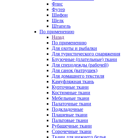
Флис
Футер
Шифон
Шелк
Штапель
По применению
Назад
По применению
Для охоты и рыбалки
Для туристического снаряжения
Блузочные (плательные) ткани
Для спецодежды (рабочей)
Для санок (ватрушек)
Для домашнего текстиля
Камуфляжная ткань
Курточные ткани
Костюмные ткани
Мебельные ткани
Палаточные ткани
Подкладочные
Плащевые ткани
Пальтовые ткани
Рубашечные ткани
Сорочечные ткани
Ткани для нижнего белья