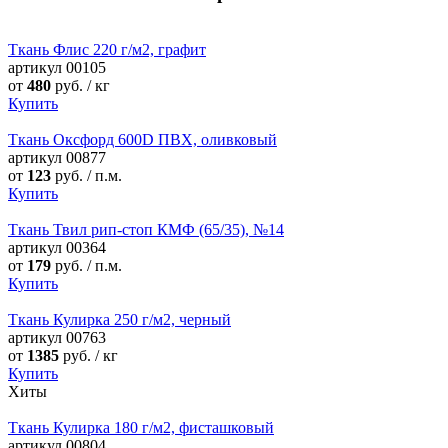
Ткань Флис 220 г/м2, графит
артикул
00105
от
480
руб. / кг
Купить
Ткань Оксфорд 600D ПВХ, оливковый
артикул
00877
от
123
руб. / п.м.
Купить
Ткань Твил рип-стоп КМФ (65/35), №14
артикул
00364
от
179
руб. / п.м.
Купить
Ткань Кулирка 250 г/м2, черный
артикул
00763
от
1385
руб. / кг
Купить
Хиты
Ткань Кулирка 180 г/м2, фисташковый
артикул
00804