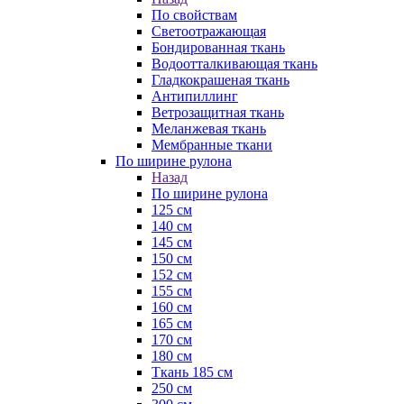
По свойствам
Светоотражающая
Бондированная ткань
Водоотталкивающая ткань
Гладкокрашеная ткань
Антипиллинг
Ветрозащитная ткань
Меланжевая ткань
Мембранные ткани
По ширине рулона
Назад
По ширине рулона
125 см
140 см
145 см
150 см
152 см
155 см
160 см
165 см
170 см
180 см
Ткань 185 см
250 см