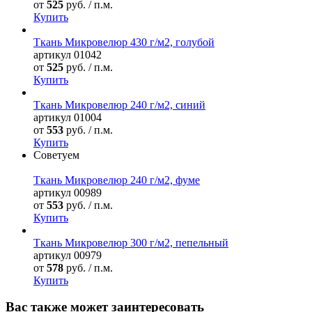
от
525
руб. / п.м.
Купить
Ткань Микровелюр 430 г/м2, голубой
артикул
01042
от
525
руб. / п.м.
Купить
Ткань Микровелюр 240 г/м2, синий
артикул
01004
от
553
руб. / п.м.
Купить
Советуем
Ткань Микровелюр 240 г/м2, фуме
артикул
00989
от
553
руб. / п.м.
Купить
Ткань Микровелюр 300 г/м2, пепельный
артикул
00979
от
578
руб. / п.м.
Купить
Вас также может заинтересовать