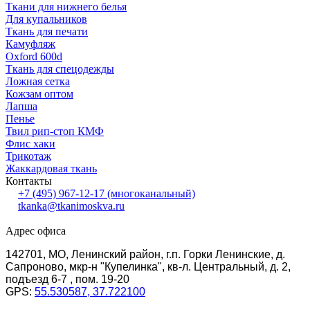
Ткани для нижнего белья
Для купальников
Ткань для печати
Камуфляж
Oxford 600d
Ткань для спецодежды
Ложная сетка
Кожзам оптом
Лапша
Пенье
Твил рип-стоп КМФ
Флис хаки
Трикотаж
Жаккардовая ткань
Контакты
+7 (495) 967-12-17
(многоканальный)
tkanka@tkanimoskva.ru
Адрес офиса
142701, МО, Ленинский район, г.п. Горки Ленинские, д.
Сапроново, мкр-н "Купелинка", кв-л. Центральный, д. 2,
подъезд 6-7 , пом. 19-20
GPS:
55.530587, 37.722100