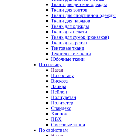
Ткани для детской одежды
Ткани для зонтов
Ткани для спортивной одежды
Ткани для нарядов
Ткань для одежды
Ткань для печати
Ткань для сумок (рюкзаков)
Ткань для тренча
Тентовые ткани
Технические ткани
Юбочные ткани
По составу
Назад
По составу
Вискоза
Лайкра
Нейлон
Полиуретан
Полиэстер
Спандекс
Хлопок
ПВХ
Смесовые ткани
По свойствам
Назад