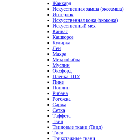
Жаккард
Искусственная замша (экозамша)
Интерлок
Искусственная кожа (экокожа)
Искусственный мех
Канвас
Кашкорсе
Кулирка
Лен
Махра
Микрофибра
Муслин
Оксфорд
Пленка ТПУ
Пике
Поплин
Рибана
Рогожка
Саржа
Сетка
Таффета
Твил
Твидовые ткани (Твид)
Тиси
Трикотажные ткани