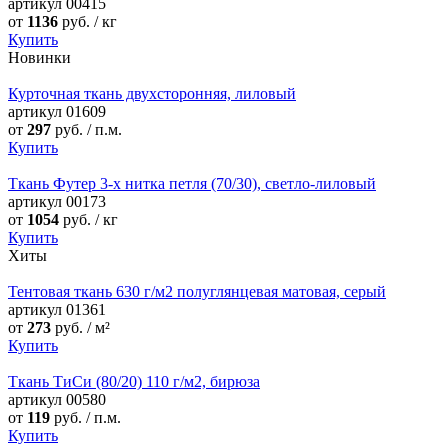
артикул
00415
от
1136
руб. / кг
Купить
Новинки
Курточная ткань двухсторонняя, лиловый
артикул
01609
от
297
руб. / п.м.
Купить
Ткань Футер 3-х нитка петля (70/30), светло-лиловый
артикул
00173
от
1054
руб. / кг
Купить
Хиты
Тентовая ткань 630 г/м2 полуглянцевая матовая, серый
артикул
01361
от
273
руб. / м²
Купить
Ткань ТиСи (80/20) 110 г/м2, бирюза
артикул
00580
от
119
руб. / п.м.
Купить