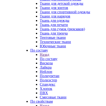
Ткани для детской одежды
Ткани для зонтов
Ткани для спортивной одежды
Ткани для нарядов
Ткань для одежды
Ткань для печати
Ткань для сумок (рюкзаков)
Ткань для тренча
Тентовые ткани
Технические ткани
Юбочные ткани
По составу
Назад
По составу
Вискоза
Лайкра
Нейлон
Полиуретан
Полиэстер
Спандекс
Хлопок
ПВХ
Смесовые ткани
По свойствам
Назад