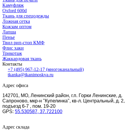
Камуфляж
Oxford 600d
Ткань для спецодежды
Ложная сетка
Кожзам оптом
Лапша
Пенье
Твил рип-стоп КМФ
Флис хаки
Трикотаж
Жаккардовая ткань
Контакты
+7 (495) 967-12-17
(многоканальный)
tkanka@tkanimoskva.ru
Адрес офиса
142701, МО, Ленинский район, г.п. Горки Ленинские, д.
Сапроново, мкр-н "Купелинка", кв-л. Центральный, д. 2,
подъезд 6-7 , пом. 19-20
GPS:
55.530587, 37.722100
Адрес склада