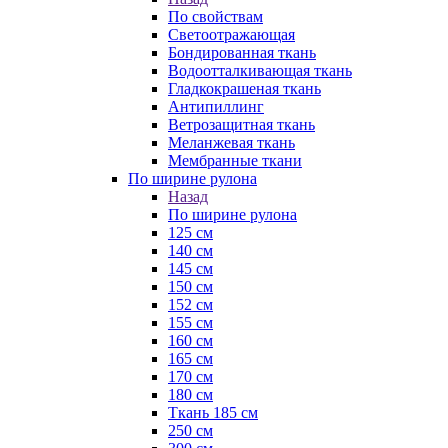
По свойствам
Светоотражающая
Бондированная ткань
Водоотталкивающая ткань
Гладкокрашеная ткань
Антипиллинг
Ветрозащитная ткань
Меланжевая ткань
Мембранные ткани
По ширине рулона
Назад
По ширине рулона
125 см
140 см
145 см
150 см
152 см
155 см
160 см
165 см
170 см
180 см
Ткань 185 см
250 см