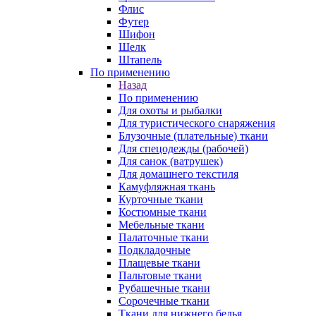
Флис
Футер
Шифон
Шелк
Штапель
По применению
Назад
По применению
Для охоты и рыбалки
Для туристического снаряжения
Блузочные (плательные) ткани
Для спецодежды (рабочей)
Для санок (ватрушек)
Для домашнего текстиля
Камуфляжная ткань
Курточные ткани
Костюмные ткани
Мебельные ткани
Палаточные ткани
Подкладочные
Плащевые ткани
Пальтовые ткани
Рубашечные ткани
Сорочечные ткани
Ткани для нижнего белья