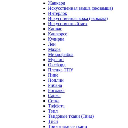
Жаккард
Искусственная замша (экозамша)
Интерлок
Искусственная кожа (экокожа)
Искусственный мех
Канвас
Кашкорсе
Кулирка
Лен
Махра
Микрофибра
Муслин
Оксфорд
Пленка ТПУ
Пике
Поплин
Рибана
Рогожка
Саржа
Сетка
Таффета
Твил
Твидовые ткани (Твид)
Тиси
Трикотажные ткани