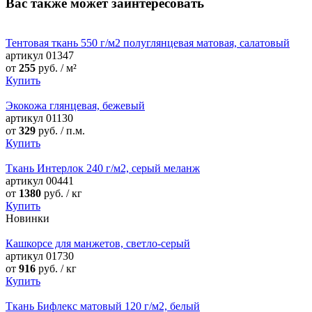
Вас также может заинтересовать
Тентовая ткань 550 г/м2 полуглянцевая матовая, cалатовый
артикул
01347
от
255
руб. / м²
Купить
Экокожа глянцевая, бежевый
артикул
01130
от
329
руб. / п.м.
Купить
Ткань Интерлок 240 г/м2, серый меланж
артикул
00441
от
1380
руб. / кг
Купить
Новинки
Кашкорсе для манжетов, светло-серый
артикул
01730
от
916
руб. / кг
Купить
Ткань Бифлекс матовый 120 г/м2, белый