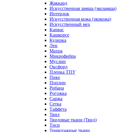
Жаккард
Искусственная замша (экозамша)
Интерлок
Искусственная кожа (экокожа)
Искусственный мех
Канвас
Кашкорсе
Кулирка
Лен
Махра
Микрофибра
Муслин
Оксфорд
Пленка ТПУ
Пике
Поплин
Рибана
Рогожка
Саржа
Сетка
Таффета
Твил
Твидовые ткани (Твид)
Тиси
Трикотажные ткани