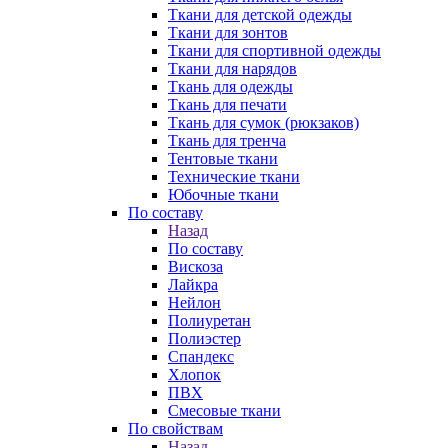
Ткани для детской одежды
Ткани для зонтов
Ткани для спортивной одежды
Ткани для нарядов
Ткань для одежды
Ткань для печати
Ткань для сумок (рюкзаков)
Ткань для тренча
Тентовые ткани
Технические ткани
Юбочные ткани
По составу
Назад
По составу
Вискоза
Лайкра
Нейлон
Полиуретан
Полиэстер
Спандекс
Хлопок
ПВХ
Смесовые ткани
По свойствам
Назад