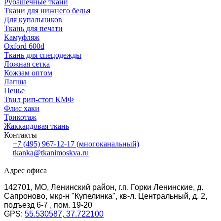
Рубашечные ткани
Ткани для нижнего белья
Для купальников
Ткань для печати
Камуфляж
Oxford 600d
Ткань для спецодежды
Ложная сетка
Кожзам оптом
Лапша
Пенье
Твил рип-стоп КМФ
Флис хаки
Трикотаж
Жаккардовая ткань
Контакты
+7 (495) 967-12-17
(многоканальный)
tkanka@tkanimoskva.ru
Адрес офиса
142701, МО, Ленинский район, г.п. Горки Ленинские, д.
Сапроново, мкр-н "Купелинка", кв-л. Центральный, д. 2,
подъезд 6-7 , пом. 19-20
GPS:
55.530587, 37.722100