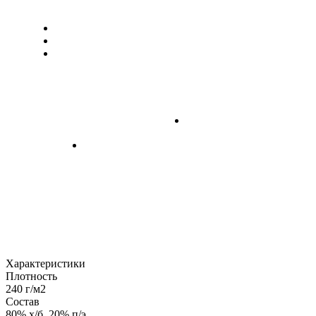
Характеристики
Плотность
240 г/м2
Состав
80% х/б, 20% п/э