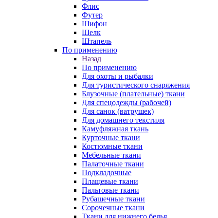
Флис
Футер
Шифон
Шелк
Штапель
По применению
Назад
По применению
Для охоты и рыбалки
Для туристического снаряжения
Блузочные (плательные) ткани
Для спецодежды (рабочей)
Для санок (ватрушек)
Для домашнего текстиля
Камуфляжная ткань
Курточные ткани
Костюмные ткани
Мебельные ткани
Палаточные ткани
Подкладочные
Плащевые ткани
Пальтовые ткани
Рубашечные ткани
Сорочечные ткани
Ткани для нижнего белья