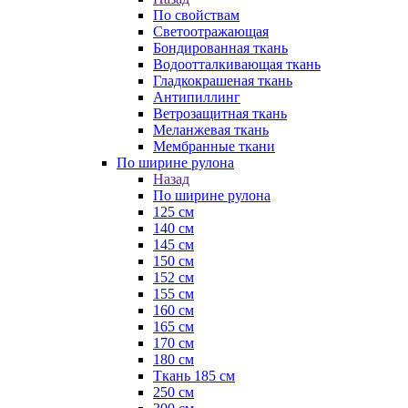
По свойствам
Светоотражающая
Бондированная ткань
Водоотталкивающая ткань
Гладкокрашеная ткань
Антипиллинг
Ветрозащитная ткань
Меланжевая ткань
Мембранные ткани
По ширине рулона
Назад
По ширине рулона
125 см
140 см
145 см
150 см
152 см
155 см
160 см
165 см
170 см
180 см
Ткань 185 см
250 см