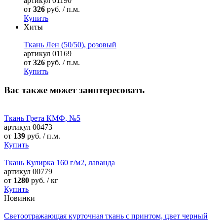
артикул
01190
от
326
руб. / п.м.
Купить
Хиты
Ткань Лен (50/50), розовый
артикул
01169
от
326
руб. / п.м.
Купить
Вас также может заинтересовать
Ткань Грета КМФ, №5
артикул
00473
от
139
руб. / п.м.
Купить
Ткань Кулирка 160 г/м2, лаванда
артикул
00779
от
1280
руб. / кг
Купить
Новинки
Светоотражающая курточная ткань с принтом, цвет черный