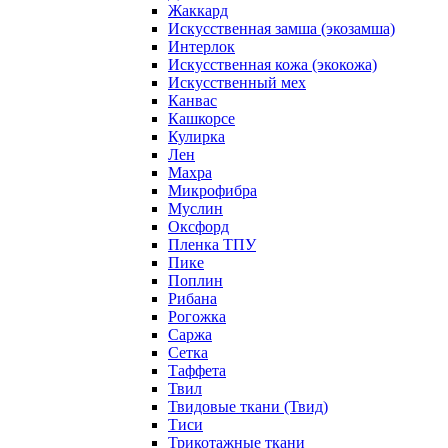
Жаккард
Искусственная замша (экозамша)
Интерлок
Искусственная кожа (экокожа)
Искусственный мех
Канвас
Кашкорсе
Кулирка
Лен
Махра
Микрофибра
Муслин
Оксфорд
Пленка ТПУ
Пике
Поплин
Рибана
Рогожка
Саржа
Сетка
Таффета
Твил
Твидовые ткани (Твид)
Тиси
Трикотажные ткани