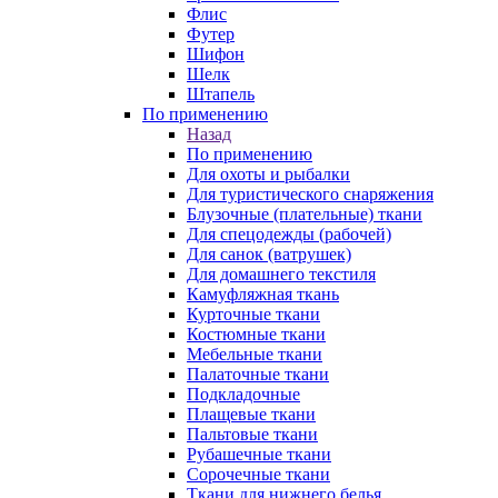
Флис
Футер
Шифон
Шелк
Штапель
По применению
Назад
По применению
Для охоты и рыбалки
Для туристического снаряжения
Блузочные (плательные) ткани
Для спецодежды (рабочей)
Для санок (ватрушек)
Для домашнего текстиля
Камуфляжная ткань
Курточные ткани
Костюмные ткани
Мебельные ткани
Палаточные ткани
Подкладочные
Плащевые ткани
Пальтовые ткани
Рубашечные ткани
Сорочечные ткани
Ткани для нижнего белья