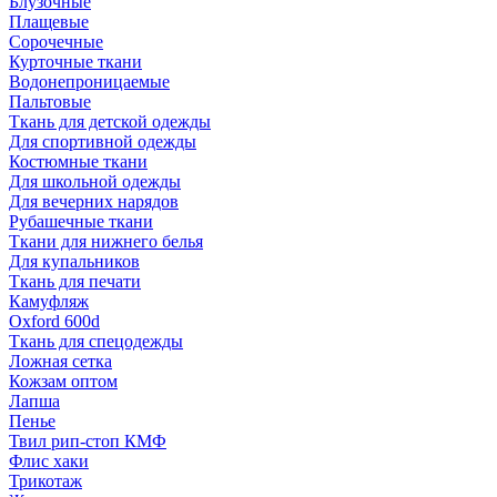
Блузочные
Плащевые
Сорочечные
Курточные ткани
Водонепроницаемые
Пальтовые
Ткань для детской одежды
Для спортивной одежды
Костюмные ткани
Для школьной одежды
Для вечерних нарядов
Рубашечные ткани
Ткани для нижнего белья
Для купальников
Ткань для печати
Камуфляж
Oxford 600d
Ткань для спецодежды
Ложная сетка
Кожзам оптом
Лапша
Пенье
Твил рип-стоп КМФ
Флис хаки
Трикотаж